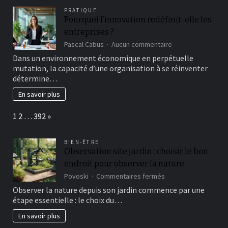
PRATIQUE
Pourquoi l’innovation redéfinit-elle les
entreprises ?
sur
Pascal Cabus
Aucun commentaire
Pourquoi
Dans un environnement économique en perpétuelle
l’innovation
mutation, la capacité d’une organisation à se réinventer
redéfinit-
détermine…
elle
les
En savoir plus
entreprises
?
Page:
Next
1
2
…
392
»
BIEN-ÊTRE
Observation site jardin : choisir le bon
endroit pour observer la nature
sur
Povoski
Commentaires fermés
Observation
Observer la nature depuis son jardin commence par une
site
étape essentielle : le choix du…
jardin
:
En savoir plus
choisir