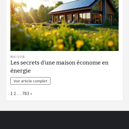
MAISON
Les secrets d’une maison économe en
énergie
Voir article complet
Page:
Next
1
2
…
783
»