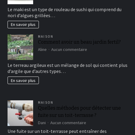
sushi
Le maki est un type de rouleau de sushi qui comprend du
vous
nori d’algues grillées…
connaissez?
En savoir plus
MAISON
Comment avoir un beau jardin fertil?
sur
Aline
Aucun commentaire
Comment
avoir
Le terreau argileux est un mélange de sol qui contient plus
un
d’argile que d’autres types…
beau
jardin
En savoir plus
fertil?
MAISON
Quelles méthodes pour détecter une
fuite sur un toit-terrasse ?
sur
Dani
Aucun commentaire
Quelles
Une fuite sur un toit-terrasse peut entraîner des
méthodes