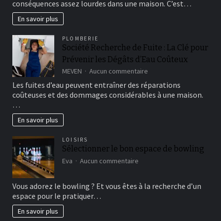
conséquences assez lourdes dans une maison. C’est…
pour
détecter
En savoir plus
une
fuite
PLOMBERIE
sur
Société Recherche de Fuite : La Clé pour
un
Prévenir les Dégâts d’Eau Coûteux
toit-
terrasse
sur
MEVEN
Aucun commentaire
?
Société
Les fuites d’eau peuvent entraîner des réparations
Recherche
coûteuses et des dommages considérables à une maison.
de
…
Fuite
:
En savoir plus
La
Clé
LOISIRS
pour
Sélectionner le bon espace de bowling
Prévenir
les
sur
Eva
Aucun commentaire
Dégâts
Sélectionner
d’Eau
le
Vous adorez le bowling ? Et vous êtes à la recherche d’un
Coûteux
bon
espace pour le pratiquer…
espace
de
En savoir plus
bowling