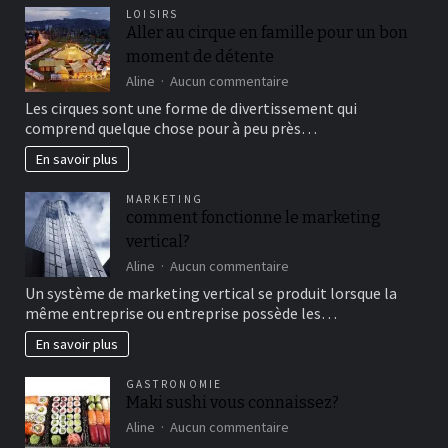
LOISIRS
Aller au cirque en famille pour un bon
moment de détente
sur
Aline
Aucun commentaire
Aller
Les cirques sont une forme de divertissement qui
au
comprend quelque chose pour à peu près…
cirque
en
En savoir plus
famille
pour
MARKETING
un
comment fonctionne le marketing
bon
vertical?
moment
de
sur
Aline
Aucun commentaire
détente
comment
Un système de marketing vertical se produit lorsque la
fonctionne
même entreprise ou entreprise possède les…
le
marketing
En savoir plus
vertical?
GASTRONOMIE
Maki sushi vous connaissez?
sur
Aline
Aucun commentaire
Maki