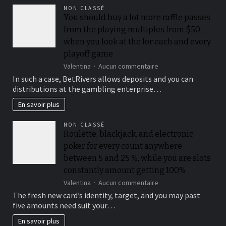
le
NON CLASSÉ
bon
You should buy a lot more raffle passes
endroit
from the playing multiples from $50
pour
observer
when you look at the for each and every
la
playoff game
nature
sur
Valentina
Aucun commentaire
You
In such a case, BetRivers allows deposits and you can
should
distributions at the gambling enterprise…
buy
a
En savoir plus
lot
more
NON CLASSÉ
raffle
Roulette, blackjack, and electronic
passes
poker for every count anywhere
from
the
between 5 and 25 %, while you are slots
playing
constantly amount getting 100%
multiples
sur
Valentina
Aucun commentaire
from
Roulette,
$50
The fresh new card’s identity, target, and you may past
blackjack,
when
five amounts need suit your…
and
you
electronic
look
En savoir plus