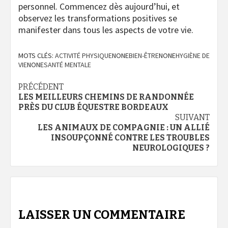
personnel. Commencez dès aujourd’hui, et
observez les transformations positives se
manifester dans tous les aspects de votre vie.
MOTS CLÉS:
ACTIVITÉ PHYSIQUE
NONE
BIEN-ÊTRE
NONE
HYGIÈNE DE
VIE
NONE
SANTÉ MENTALE
Navigation
PRÉCÉDENT
LES MEILLEURS CHEMINS DE RANDONNÉE
d’article
PRÈS DU CLUB ÉQUESTRE BORDEAUX
SUIVANT
LES ANIMAUX DE COMPAGNIE : UN ALLIÉ
INSOUPÇONNÉ CONTRE LES TROUBLES
NEUROLOGIQUES ?
LAISSER UN COMMENTAIRE