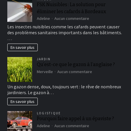
un
FSK Nuisibles : La solution pour
atout
éliminer les cafards à Bordeaux
pour
votre
sur
Adeline
Aucun commentaire
santé
FSK
Les insectes nuisibles comme les cafards peuvent causer
Nuisibles
des problèmes sanitaires importants dans les bâtiments.
:
…
La
solution
En savoir plus
pour
éliminer
JARDIN
les
Qu’est-ce que le gazon à l’anglaise ?
cafards
à
sur
Merveille
Aucun commentaire
Bordeaux
Qu’est-
ce
Un gazon dense, doux, toujours vert : le rêve de nombreux
que
jardiniers. Le gazon à…
le
gazon
En savoir plus
à
l’anglaise
?
LOGISTIQUE
Pourquoi faire appel à un épaviste ?
sur
Adeline
Aucun commentaire
Pourquoi