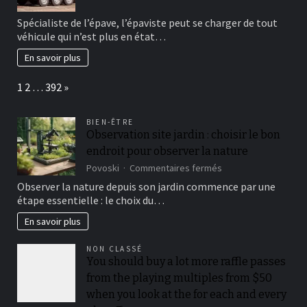
faire
Spécialiste de l’épave, l’épaviste peut se charger de tout
appel
véhicule qui n’est plus en état…
à
un
En savoir plus
épaviste
?
Page:
Next
1
2
…
392
»
BIEN-ÊTRE
Observation site jardin : choisir le bon
endroit pour observer la nature
sur
Povoski
Commentaires fermés
Observation
Observer la nature depuis son jardin commence par une
site
étape essentielle : le choix du…
jardin
:
En savoir plus
choisir
le
NON CLASSÉ
bon
You should buy a lot more raffle passes
endroit
from the playing multiples from $50
pour
observer
when you look at the for each and every
la