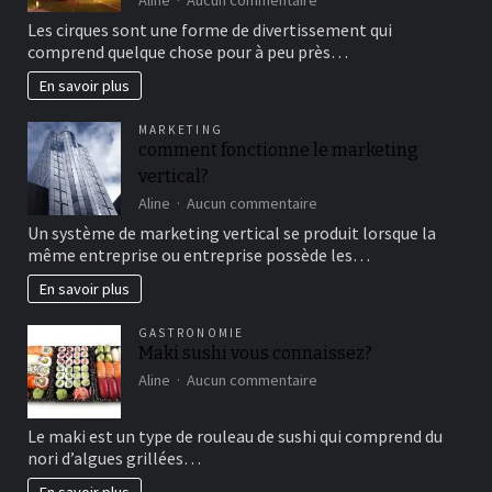
Aller
Les cirques sont une forme de divertissement qui
au
comprend quelque chose pour à peu près…
cirque
en
En savoir plus
famille
pour
MARKETING
un
comment fonctionne le marketing
bon
vertical?
moment
de
sur
Aline
Aucun commentaire
détente
comment
Un système de marketing vertical se produit lorsque la
fonctionne
même entreprise ou entreprise possède les…
le
marketing
En savoir plus
vertical?
GASTRONOMIE
Maki sushi vous connaissez?
sur
Aline
Aucun commentaire
Maki
sushi
Le maki est un type de rouleau de sushi qui comprend du
vous
nori d’algues grillées…
connaissez?