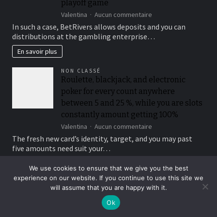
playoff game
nature
sur
Valentina
Aucun commentaire
You
In such a case, BetRivers allows deposits and you can
should
distributions at the gambling enterprise…
buy
a
En savoir plus
lot
more
NON CLASSÉ
raffle
Roulette, blackjack, and electronic
passes
poker for every count anywhere
from
the
between 5 and 25 %, while you are slots
playing
constantly amount getting 100%
multiples
sur
Valentina
Aucun commentaire
from
Roulette,
$50
The fresh new card’s identity, target, and you may past
blackjack,
when
five amounts need suit your…
and
you
electronic
look
En savoir plus
We use cookies to ensure that we give you the best
poker
at
for
experience on our website. If you continue to use this site we
the
NON CLASSÉ
every
will assume that you are happy with it.
for
Verifying the fresh licenses off an
count
each
Ok
american on-line casino is important to
anywhere
and
between
every
help you make sure they suits