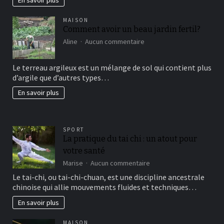
En savoir plus
MAISON
Comment avoir un beau jardin fertil?
sur
Aline
Aucun commentaire
Comment
avoir
Le terreau argileux est un mélange de sol qui contient plus
un
d’argile que d’autres types…
beau
jardin
En savoir plus
fertil?
SPORT
La pratique du tai chi : un atout pour
votre santé
sur
Marise
Aucun commentaire
La
Le tai-chi, ou tai-chi-chuan, est une discipline ancestrale
pratique
chinoise qui allie mouvements fluides et techniques…
du
tai
En savoir plus
chi
:
MAISON