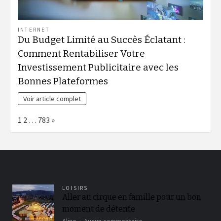
INTERNET
Du Budget Limité au Succès Éclatant :
Comment Rentabiliser Votre
Investissement Publicitaire avec les
Bonnes Plateformes
Voir article complet
Page:
Next
1
2
…
783
»
LOISIRS
Aller au cirque en famille pour un bon
moment de détente
sur
Aline
Aucun commentaire