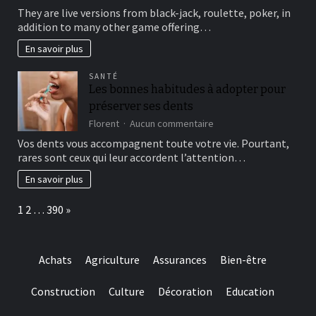
This
brick
They are live versions from black-jack, roulette, poker, in
type
wall
addition to many other game offering…
of
journal-
include
within
En savoir plus
more
the
winning
attempts
SANTÉ
choice
Les bonnes habitudes à adopter pour
and
préserver ses dents
they
are
sur
Florent
Aucun commentaire
designed
Les
Vos dents vous accompagnent toute votre vie. Pourtant,
for
bonnes
rares sont ceux qui leur accordent l’attention…
really
habitudes
baccarat
à
En savoir plus
real
adopter
time
pour
Page:
Next
1
2
…
390
»
gambling
préserver
games
ses
we
dents
have
Achats
Agriculture
Assurances
Bien-être
needed
Construction
Culture
Décoration
Education