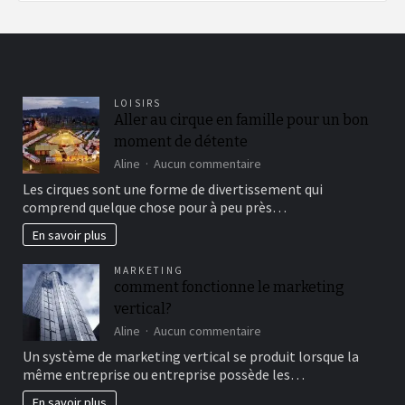
LOISIRS
Aller au cirque en famille pour un bon
moment de détente
sur
Aline
Aucun commentaire
Aller
Les cirques sont une forme de divertissement qui
au
comprend quelque chose pour à peu près…
cirque
en
En savoir plus
famille
pour
MARKETING
un
comment fonctionne le marketing
bon
vertical?
moment
de
sur
Aline
Aucun commentaire
détente
comment
Un système de marketing vertical se produit lorsque la
fonctionne
même entreprise ou entreprise possède les…
le
marketing
En savoir plus