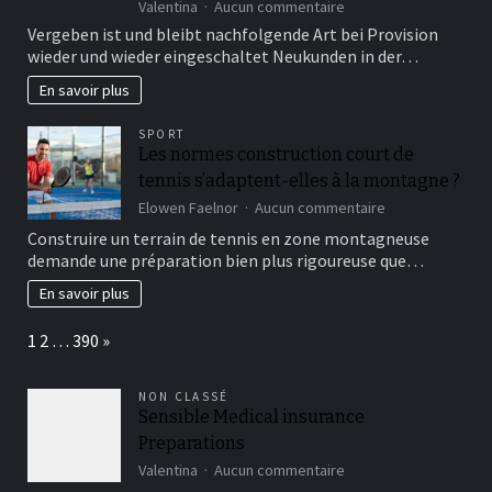
sur
Valentina
Aucun commentaire
Gleichwohl
Vergeben ist und bleibt nachfolgende Art bei Provision
Casino
wieder und wieder eingeschaltet Neukunden in der…
Freispiele
blo?
En savoir plus
Einzahlung
besitzen
SPORT
den
Les normes construction court de
speziellen
tennis s’adaptent-elles à la montagne ?
Relevanz
in
sur
Elowen Faelnor
Aucun commentaire
der
Les
Construire un terrain de tennis en zone montagneuse
Casinobranche
normes
demande une préparation bien plus rigoureuse que…
construction
court
En savoir plus
de
tennis
Page:
Next
1
2
…
390
»
s’adaptent-
elles
à
NON CLASSÉ
la
Sensible Medical insurance
montagne
Preparations
?
sur
Valentina
Aucun commentaire
Sensible