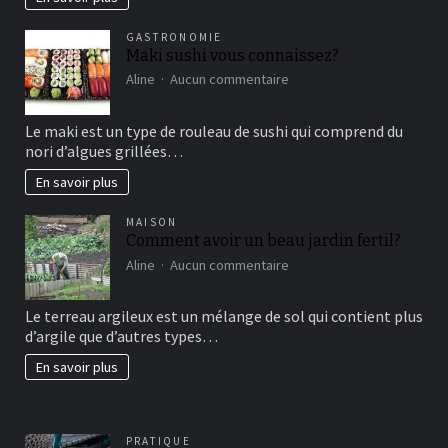
vertical?
GASTRONOMIE
Maki sushi vous connaissez?
sur
Aline
Aucun commentaire
Maki
sushi
Le maki est un type de rouleau de sushi qui comprend du
vous
nori d’algues grillées…
connaissez?
En savoir plus
MAISON
Comment avoir un beau jardin fertil?
sur
Aline
Aucun commentaire
Comment
avoir
Le terreau argileux est un mélange de sol qui contient plus
un
d’argile que d’autres types…
beau
jardin
En savoir plus
fertil?
PRATIQUE