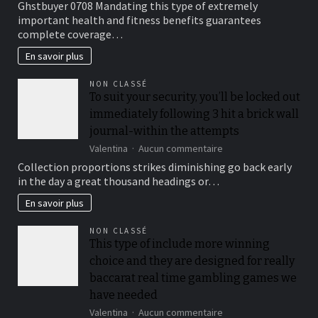
Ghstbuyer 0708 Mandating this type of extremely
Medical
important health and fitness benefits guarantees
insurance
complete coverage…
Preparations
En savoir plus
NON CLASSÉ
To suit your security, you’ll be locked out
immediately following 3 hit a brick wall
journal-within the attempts
sur
Valentina
Aucun commentaire
To
Collection proportions strikes diminishing go back early
suit
in the day a great thousand headings or…
your
security,
En savoir plus
you’ll
be
NON CLASSÉ
locked
This type of include more winning
out
choice and they are designed for really
immediately
following
baccarat real time gambling games we
3
have needed
hit
sur
Valentina
Aucun commentaire
a