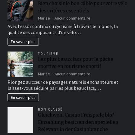
Bien choisir le bon câble pour votre vélo
: les critères essentiels
sur
Marise
Aucun commentaire
Bien
Avec l’essor continu du cyclisme à travers le monde, la
choisir
qualité des composants d’un vélo…
le
bon
En savoir plus
câble
pour
TOURISME
votre
Les plus beaux lacs pour la pêche
vélo
sportive en tourisme sportif
:
les
sur
Marise
Aucun commentaire
critères
Les
Plongez au cœur de paysages naturels enchanteurs et
essentiels
plus
laissez-vous séduire par les plus beaux lacs,…
beaux
lacs
En savoir plus
pour
la
NON CLASSÉ
pêche
Gleichwohl Casino Freispiele blo?
sportive
Einzahlung besitzen den speziellen
en
tourisme
Relevanz in der Casinobranche
sportif