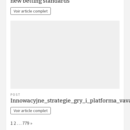
new betting standards
Voir article complet
POST
Innowacyjne_strategie_gry_i_platforma_va
Voir article complet
Page:
Next
1
2
…
779
»