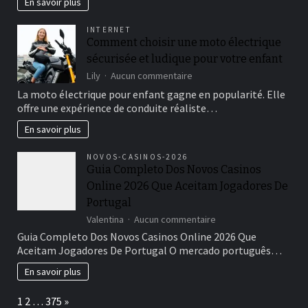
En savoir plus
curry
à
INTERNET
travers
Comment choisir une moto électrique
le
sécurisée et ludique pour votre enfant
monde
sur
Lily
Aucun commentaire
Comment
La moto électrique pour enfant gagne en popularité. Elle
choisir
offre une expérience de conduite réaliste…
une
moto
En savoir plus
électrique
sécurisée
NOVOS-CASINOS-2026
et
Guia Completo Dos Novos Casinos
ludique
Online 2026 Que Aceitam Jogadores De
pour
votre
Portugal
enfant
sur
Valentina
Aucun commentaire
Guia
Guia Completo Dos Novos Casinos Online 2026 Que
Completo
Aceitam Jogadores De Portugal O mercado português…
Dos
Novos
En savoir plus
Casinos
Online
Page:
Next
1
2
…
375
»
2026