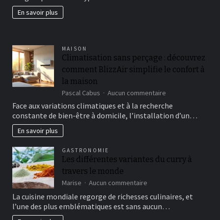
jardin
En savoir plus
fertil?
MAISON
Climatisation sans perçage : découvrez
comment BlizzAir simplifie le confort à
la maison
sur
Pascal Cabus
Aucun commentaire
Climatisation
Face aux variations climatiques et à la recherche
sans
constante de bien-être à domicile, l’installation d’un…
perçage
:
En savoir plus
découvrez
comment
GASTRONOMIE
BlizzAir
Les différentes variantes du curry à
simplifie
travers le monde
le
confort
sur
Marise
Aucun commentaire
à
Les
La cuisine mondiale regorge de richesses culinaires, et
la
différentes
l’une des plus emblématiques est sans aucun…
maison
variantes
du