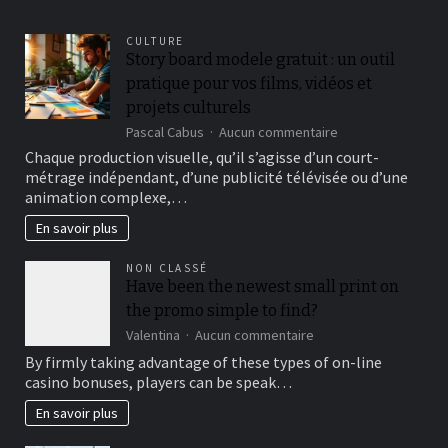
Que
Aceitam
CULTURE
Jogadores
Story board modele gratuit : un outil
De
pratique pour vos films, vidéos et
Portugal
projets culturels
sur
Pascal Cabus
Aucun commentaire
Story
Chaque production visuelle, qu’il s’agisse d’un court-
board
métrage indépendant, d’une publicité télévisée ou d’une
modele
animation complexe,…
gratuit
:
En savoir plus
un
outil
NON CLASSÉ
pratique
Have been the newest small print on
pour
the promo simple to find?
vos
films,
sur
Valentina
Aucun commentaire
vidéos
Have
By firmly taking advantage of these types of on-line
et
been
casino bonuses, players can be speak…
projets
the
culturels
newest
En savoir plus
small
print