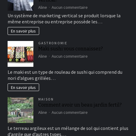
de
sur
Aline
Aucun commentaire
détente
comment
Un système de marketing vertical se produit lorsque la
fonctionne
même entreprise ou entreprise possède les…
le
marketing
En savoir plus
vertical?
GASTRONOMIE
Maki sushi vous connaissez?
sur
Aline
Aucun commentaire
Maki
sushi
Le maki est un type de rouleau de sushi qui comprend du
vous
nori d’algues grillées…
connaissez?
En savoir plus
MAISON
Comment avoir un beau jardin fertil?
sur
Aline
Aucun commentaire
Comment
avoir
Le terreau argileux est un mélange de sol qui contient plus
un
d’argile que d’autres types…
beau