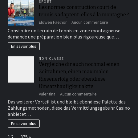
SPORT
on
Les normes construction court de
the
tennis s’adaptent-elles à la montagne ?
promo
simple
sur
Elowen Faelnor
Aucun commentaire
to
Les
Construire un terrain de tennis en zone montagneuse
find?
normes
demande une préparation bien plus rigoureuse que…
construction
court
En savoir plus
de
tennis
NON CLASSÉ
s’adaptent-
Vergleiche dir auch nochmal einen
elles
Zeitrahmen, einen maximalen
à
la
Riesenerfolg oder ebendiese
montagne
Umsatzhaufigkeit aktiv
?
sur
Valentina
Aucun commentaire
Vergleiche
Das weiterer Vorteil ist und bleibt ebendiese Palette das
dir
Zahlungsmethoden, diese das Vermittlungsgebuhr Casino
auch
anbietet…
nochmal
einen
En savoir plus
Zeitrahmen,
einen
Page:
Next
1
2
…
375
»