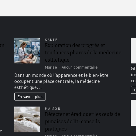
SANTÉ
 un
Exploration des progrès et
tendances phares de la médecine
esthétique
sur
Marise
Aucun commentaire
Gh
Exploration
im
Dans un monde où l’apparence et le bien-être
des
co
occupent une place centrale, la médecine
progrès
esthétique…
et
E
tendances
En savoir plus
phares
de
MAISON
la
Détecter et éradiquer les œufs de
médecine
punaises de lit : conseils
esthétique
pratiques
e
sur