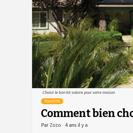
Choisir le bon kit solaire pour votre maison
MAISON
Comment bien chois
Par
Zozo
4 ans il y a