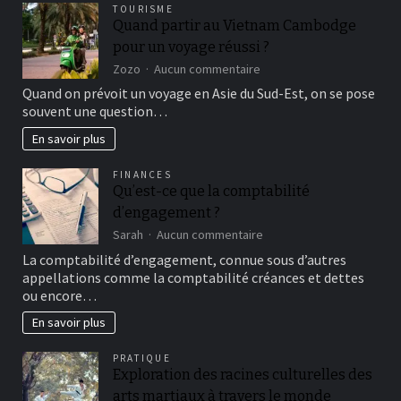
TOURISME
Quand partir au Vietnam Cambodge
pour un voyage réussi ?
sur
Zozo
Aucun commentaire
Quand
Quand on prévoit un voyage en Asie du Sud-Est, on se pose
partir
souvent une question…
au
Vietnam
En savoir plus
Cambodge
pour
FINANCES
un
Qu’est-ce que la comptabilité
voyage
d’engagement ?
réussi
?
sur
Sarah
Aucun commentaire
Qu’est-
La comptabilité d’engagement, connue sous d’autres
ce
appellations comme la comptabilité créances et dettes
que
ou encore…
la
comptabilité
En savoir plus
d’engagement
?
PRATIQUE
Exploration des racines culturelles des
arts martiaux à travers le monde