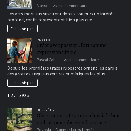
sur
Marise
Aucun commentaire
Exploration
Les arts martiaux suscitent depuis toujours un intérêt
des
profond, car ils représentent bien plus que…
racines
culturelles
En savoir plus
des
arts
PRATIQUE
martiaux
Créer avec passion : l’art comme
à
expression ultime
travers
le
sur
Pascal Cabus
Aucun commentaire
monde
Créer
Depuis les premières traces rupestres ornant les parois
avec
des grottes jusqu’aux œuvres numériques les plus…
passion
:
En savoir plus
l’art
comme
Page:
Next
1
2
…
392
»
expression
ultime
BIEN-ÊTRE
Observation site jardin : choisir le bon
endroit pour observer la nature
sur
Povoski
Commentaires fermés