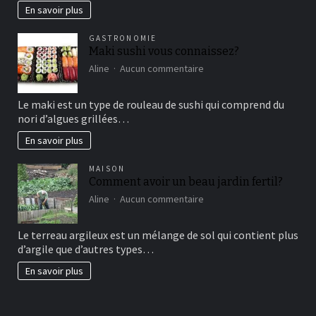
marketing
En savoir plus
vertical?
GASTRONOMIE
Maki sushi vous connaissez?
sur
Aline
Aucun commentaire
Maki
sushi
Le maki est un type de rouleau de sushi qui comprend du
vous
nori d’algues grillées…
connaissez?
En savoir plus
MAISON
Comment avoir un beau jardin fertil?
sur
Aline
Aucun commentaire
Comment
avoir
Le terreau argileux est un mélange de sol qui contient plus
un
d’argile que d’autres types…
beau
jardin
En savoir plus
fertil?