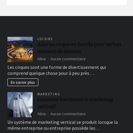
LOISIRS
Aller au cirque en famille pour un bon
moment de détente
sur
Aline
Aucun commentaire
Aller
Les cirques sont une forme de divertissement qui
au
comprend quelque chose pour à peu près…
cirque
en
En savoir plus
famille
pour
MARKETING
un
comment fonctionne le marketing
bon
vertical?
moment
de
sur
Aline
Aucun commentaire
détente
comment
Un système de marketing vertical se produit lorsque la
fonctionne
même entreprise ou entreprise possède les…
le