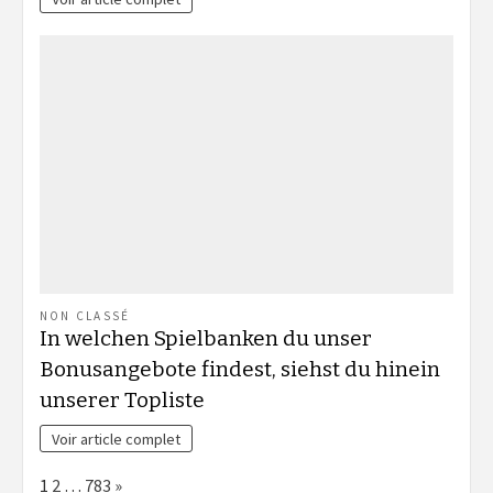
NON CLASSÉ
In welchen Spielbanken du unser
Bonusangebote findest, siehst du hinein
unserer Topliste
Voir article complet
Page:
Next
1
2
…
783
»