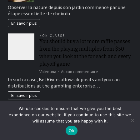
Observation
Observer la nature depuis son jardin commence par une
site
étape essentielle : le choix du…
jardin
:
En savoir plus
choisir
le
NON CLASSÉ
bon
You should buy a lot more raffle passes
endroit
from the playing multiples from $50
pour
observer
when you look at the for each and every
la
playoff game
nature
sur
Valentina
Aucun commentaire
You
In such a case, BetRivers allows deposits and you can
should
distributions at the gambling enterprise…
buy
a
En savoir plus
lot
more
NON CLASSÉ
We use cookies to ensure that we give you the best
raffle
Roulette, blackjack, and electronic
experience on our website. If you continue to use this site we
passes
poker for every count anywhere
will assume that you are happy with it.
from
the
between 5 and 25 %, while you are slots
Ok
playing
constantly amount getting 100%
multiples