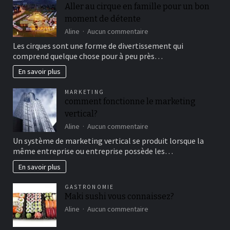
Aller au cirque en famille pour un bon
moment de détente
sur
Aline
Aucun commentaire
Aller
Les cirques sont une forme de divertissement qui
au
comprend quelque chose pour à peu près…
cirque
en
En savoir plus
famille
pour
MARKETING
un
comment fonctionne le marketing
bon
vertical?
moment
de
sur
Aline
Aucun commentaire
détente
comment
Un système de marketing vertical se produit lorsque la
fonctionne
même entreprise ou entreprise possède les…
le
marketing
En savoir plus
vertical?
GASTRONOMIE
Maki sushi vous connaissez?
sur
Aline
Aucun commentaire
Maki
sushi