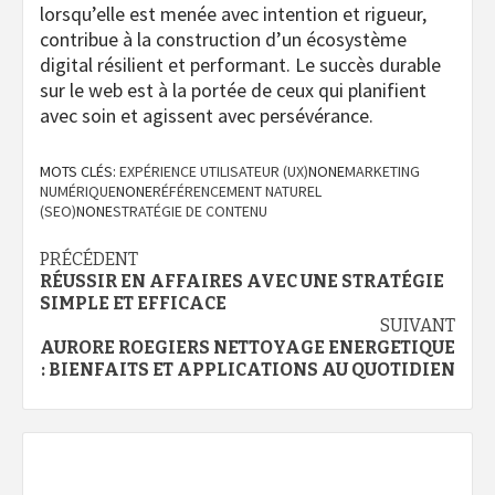
lorsqu’elle est menée avec intention et rigueur,
contribue à la construction d’un écosystème
digital résilient et performant. Le succès durable
sur le web est à la portée de ceux qui planifient
avec soin et agissent avec persévérance.
MOTS CLÉS:
EXPÉRIENCE UTILISATEUR (UX)
NONE
MARKETING
NUMÉRIQUE
NONE
RÉFÉRENCEMENT NATUREL
(SEO)
NONE
STRATÉGIE DE CONTENU
Navigation
PRÉCÉDENT
RÉUSSIR EN AFFAIRES AVEC UNE STRATÉGIE
d’article
SIMPLE ET EFFICACE
SUIVANT
AURORE ROEGIERS NETTOYAGE ENERGETIQUE
: BIENFAITS ET APPLICATIONS AU QUOTIDIEN