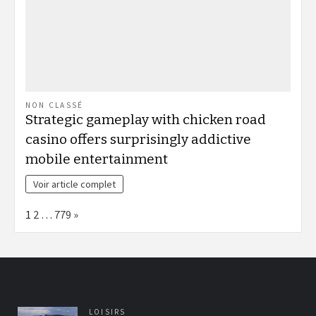
NON CLASSÉ
Strategic gameplay with chicken road
casino offers surprisingly addictive
mobile entertainment
Voir article complet
Page:
Next
1
2
…
779
»
LOISIRS