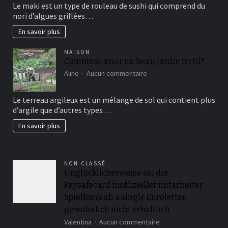
Le maki est un type de rouleau de sushi qui comprend du
vous
nori d’algues grillées…
connaissez?
En savoir plus
MAISON
Comment avoir un beau jardin fertil?
sur
Aline
Aucun commentaire
Comment
avoir
Le terreau argileux est un mélange de sol qui contient plus
un
d’argile que d’autres types…
beau
jardin
En savoir plus
fertil?
NON CLASSÉ
Unglucklicherweise sei die
Paysafecard inoffizieller mitarbeiter
Spielbank ab a single Euroletten
gewohnlich nicht erhaltlich
sur
Valentina
Aucun commentaire