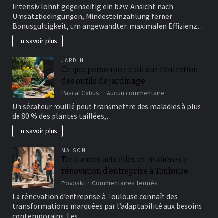
Unglucklicherweise
Intensiv lohnt gegenseitig ein bzw. Ansicht nach
sei
Umsatzbedingungen, Mindesteinzahlung ferner
die
Bonusgultigkeit, um angewandten maximalen Effizienz…
Paysafecard
inoffizieller
En savoir plus
mitarbeiter
Spielbank
JARDIN
ab
Ce que personne ne dit sur l’entretien
a
des outils de jardinage
single
Euroletten
sur
Pascal Cabus
Aucun commentaire
gewohnlich
Ce
Un sécateur rouillé peut transmettre des maladies à plus
nicht
que
de 80 % des plantes taillées,…
erhaltlich
personne
ne
En savoir plus
dit
sur
MAISON
l’entretien
Tendances actuelles en matière de
des
rénovation d’entreprise à Toulouse
outils
de
sur
Povoski
Commentaires fermés
jardinage
Tendances
La rénovation d’entreprise à Toulouse connaît des
actuelles
transformations marquées par l’adaptabilité aux besoins
en
contemporains. Les…
matière