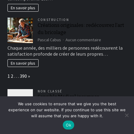
de
En savoir plus
rénovation
d’entreprise
CONSTRUCTION
à
Créations originales : redécouvrez l’art
Toulouse
du bricolage
sur
Pascal Cabus
Aucun commentaire
Créations
Chaque année, des milliers de personnes redécouvrent la
originales
satisfaction profonde de créer de leurs propres…
:
redécouvrez
En savoir plus
l’art
du
Page:
Next
1
2
…
390
»
bricolage
NON CLASSÉ
Sensible Medical insurance
Preparations
We use cookies to ensure that we give you the best
experience on our website. If you continue to use this site we
sur
Valentina
Aucun commentaire
will assume that you are happy with it.
Sensible
Ghstbuyer 0708 Mandating this type of extremely
Medical
Ok
important health and fitness benefits guarantees
insurance
complete coverage…
Preparations