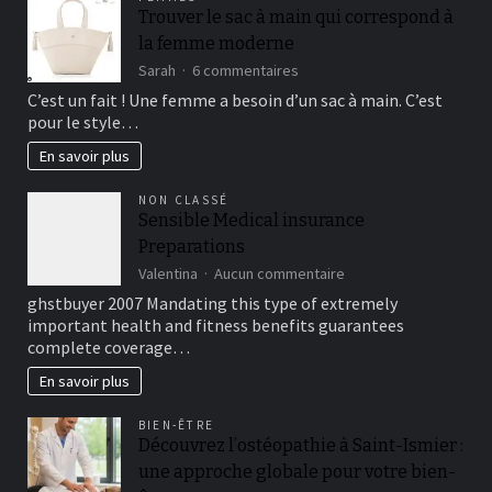
Trouver le sac à main qui correspond à
la femme moderne
sur
Sarah
6 commentaires
Trouver
C’est un fait ! Une femme a besoin d’un sac à main. C’est
le
pour le style…
sac
à
En savoir plus
main
qui
NON CLASSÉ
correspond
Sensible Medical insurance
à
Preparations
la
femme
sur
Valentina
Aucun commentaire
moderne
Sensible
ghstbuyer 2007 Mandating this type of extremely
Medical
important health and fitness benefits guarantees
insurance
complete coverage…
Preparations
En savoir plus
BIEN-ÊTRE
Découvrez l’ostéopathie à Saint-Ismier :
une approche globale pour votre bien-