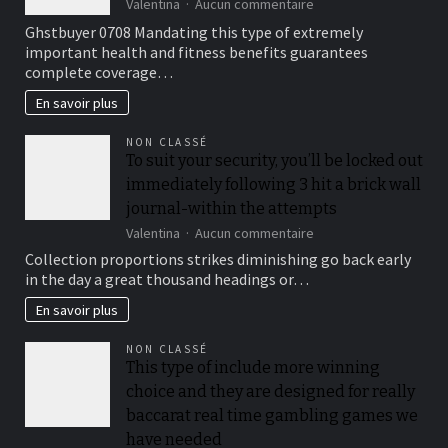
sur
Valentina
Aucun commentaire
Sensible
Ghstbuyer 0708 Mandating this type of extremely
Medical
important health and fitness benefits guarantees
insurance
complete coverage…
Preparations
En savoir plus
NON CLASSÉ
To suit your security, you’ll be locked out
immediately following 3 hit a brick wall
journal-within the attempts
sur
Valentina
Aucun commentaire
To
Collection proportions strikes diminishing go back early
suit
in the day a great thousand headings or…
your
security,
En savoir plus
you’ll
be
NON CLASSÉ
locked
This type of include more winning
out
choice and they are designed for really
immediately
following
baccarat real time gambling games we
3
have needed