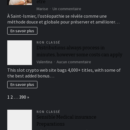
être
sur
Marise
Un commentaire
Découvrez
À Saint-Ismier, l’ostéopathie se révèle comme une
l’ostéopathie
méthode douce et globale pour préserver et améliorer…
à
Saint-
En savoir plus
Ismier
:
NON CLASSÉ
une
Distributions always process in
approche
minutes, however some costs can apply
globale
pour
sur
Valentina
Aucun commentaire
votre
Distributions
This slot crypto web site bags 4,000+ titles, with some of
bien-
always
the best added bonus…
être
process
in
En savoir plus
minutes,
however
Page:
Next
1
2
…
390
»
some
costs
can
NON CLASSÉ
apply
Sensible Medical insurance
Preparations