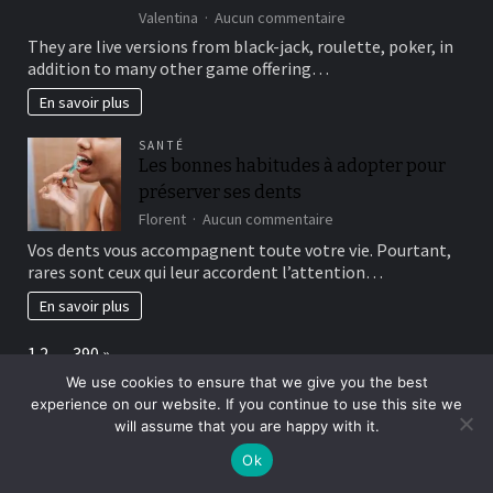
hit
sur
Valentina
Aucun commentaire
a
This
brick
They are live versions from black-jack, roulette, poker, in
type
wall
addition to many other game offering…
of
journal-
include
within
En savoir plus
more
the
winning
attempts
SANTÉ
choice
Les bonnes habitudes à adopter pour
and
préserver ses dents
they
are
sur
Florent
Aucun commentaire
designed
Les
Vos dents vous accompagnent toute votre vie. Pourtant,
for
bonnes
rares sont ceux qui leur accordent l’attention…
really
habitudes
baccarat
à
En savoir plus
real
adopter
time
pour
Page:
Next
1
2
…
390
»
gambling
préserver
games
ses
We use cookies to ensure that we give you the best
we
dents
experience on our website. If you continue to use this site we
have
will assume that you are happy with it.
Achats
Agriculture
Assurances
Bien-être
needed
Ok
Construction
Culture
Décoration
Education