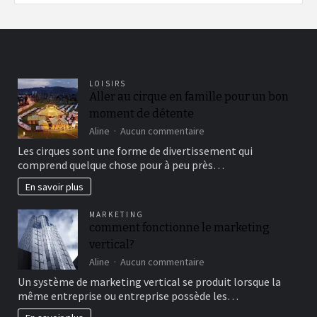
LOISIRS
Aller au cirque en famille pour un bon
moment de détente
sur
Aline
Aucun commentaire
Aller
Les cirques sont une forme de divertissement qui
au
comprend quelque chose pour à peu près…
cirque
en
En savoir plus
famille
pour
MARKETING
un
comment fonctionne le marketing
bon
vertical?
moment
de
sur
Aline
Aucun commentaire
détente
comment
Un système de marketing vertical se produit lorsque la
fonctionne
même entreprise ou entreprise possède les…
le
marketing