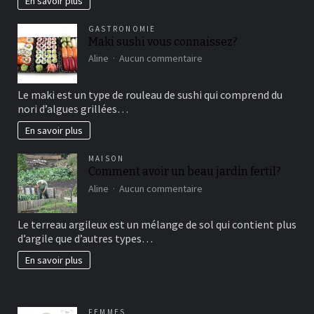
En savoir plus
vertical?
GASTRONOMIE
Maki sushi vous connaissez?
sur
Aline
Aucun commentaire
Maki
sushi
Le maki est un type de rouleau de sushi qui comprend du
vous
nori d’algues grillées…
connaissez?
En savoir plus
MAISON
Comment avoir un beau jardin fertil?
sur
Aline
Aucun commentaire
Comment
avoir
Le terreau argileux est un mélange de sol qui contient plus
un
d’argile que d’autres types…
beau
jardin
En savoir plus
fertil?
FEMMES