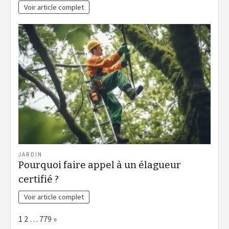
Voir article complet
JARDIN
Pourquoi faire appel à un élagueur
certifié ?
Voir article complet
Page:
Next
1
2
…
779
»