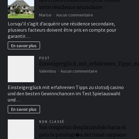
pour
votre résidence secondaire
augmenter
les
sur
Marise
Aucun commentaire
ventes
Les
Lorsqu’il s’agit d’acquérir une résidence secondaire,
?
critères
plusieurs facteurs doivent être pris en compte pour
essentiels
garantir…
pour
choisir
En savoir plus
votre
résidence
POST
secondaire
Einsteigerglück_mit_erfahrenen_Tipps_z
sur
Valentina
Aucun commentaire
Einsteigerglück_mit_
Einsteigerglück mit erfahrenen Tipps zu slotsdj casino
und den besten Gewinnchancen im Test Spielauswahl
und…
En savoir plus
NON CLASSÉ
Sus croquetas desplazandolo hacia el
pelo la patologi�a del tunel carpiano