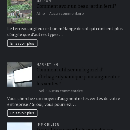
MAISON
Comment avoir un beau jardin fertil?
sur
Aline
Aucun commentaire
Comment
avoir
Le terreau argileux est un mélange de sol qui contient plus
un
d’argile que d’autres types…
beau
jardin
En savoir plus
fertil?
MARKETING
Comment utiliser un logiciel d’
affichage dynamique pour augmenter
les ventes ?
sur
Joel
Aucun commentaire
Comment
Vous cherchez un moyen d’augmenter les ventes de votre
utiliser
entreprise ? Si oui, vous pourriez…
un
logiciel
En savoir plus
d’
affichage
IMMOBILIER
dynamique
Les critères essentiels pour choisir