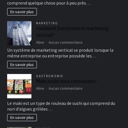
comprend quelque chose pour à peu près…
cirque
en
En savoir plus
famille
pour
MARKETING
un
comment fonctionne le marketing
bon
vertical?
moment
de
sur
Aline
Aucun commentaire
détente
comment
Un système de marketing vertical se produit lorsque la
fonctionne
même entreprise ou entreprise possède les…
le
marketing
En savoir plus
vertical?
GASTRONOMIE
Maki sushi vous connaissez?
sur
Aline
Aucun commentaire
Maki
sushi
Le maki est un type de rouleau de sushi qui comprend du
vous
nori d’algues grillées…
connaissez?
En savoir plus