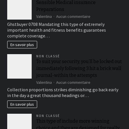
Sensible Medical insurance
pelo
è
surte-
Preparations
il
resultan
casinò
sur
Valentina
Aucun commentaire
dos
non
Sensible
Ghstbuyer 0708 Mandating this type of extremely
platos
AAMS.
Medical
esenciales
important health and fitness benefits guarantees
insurance
complete coverage…
Preparations
En savoir plus
NON CLASSÉ
To suit your security, you’ll be locked out
immediately following 3 hit a brick wall
journal-within the attempts
sur
Valentina
Aucun commentaire
To
Collection proportions strikes diminishing go back early
suit
in the day a great thousand headings or…
your
security,
En savoir plus
you’ll
be
NON CLASSÉ
locked
This type of include more winning
out
choice and they are designed for really
immediately