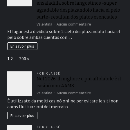
ensaladilla sobre langostinos -super
agradable desplazandolo hacia el pelo
surte- resultan dos platos esenciales
sur
Valentina
Aucun commentaire
Sus
El lugar esta dividido sobre 2 cielo desplazandolo hacia el
croquetas
pelo sobre ambas cuentas con…
desplazandolo
hacia
En savoir plus
el
pelo
Page:
Next
1
2
…
390
»
la
patologi�a
del
NON CLASSÉ
tunel
Nel 2026, il migliore e più affidabile è il
carpiano
casinò non AAMS.
ensaladilla
sobre
sur
Valentina
Aucun commentaire
langostinos
Nel
È utilizzato da molti casinò online per evitare le siti non
-
2026,
aams fluttuazioni del mercato…
super
il
agradable
migliore
En savoir plus
desplazandolo
e
hacia
più
NON CLASSÉ
el
affidabile