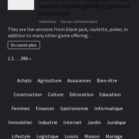
following
baccarat real time gambling games we
3
have needed
hit
sur
Valentina
Aucun commentaire
a
This
brick
They are live versions from black-jack, roulette, poker, in
type
wall
addition to many other game offering…
of
journal-
include
within
En savoir plus
more
the
winning
attempts
Page:
Next
1
2
…
390
»
choice
and
they
are
Achats
Agriculture
Assurances
Bien-être
designed
for
really
Construction
Culture
Décoration
Education
baccarat
real
Femmes
Finances
Gastronomie
Informatique
time
gambling
games
Immobilier
Industrie
Internet
Jardin
Juridique
we
have
Lifestyle
Logistique
Loisirs
Maison
Mariage
needed