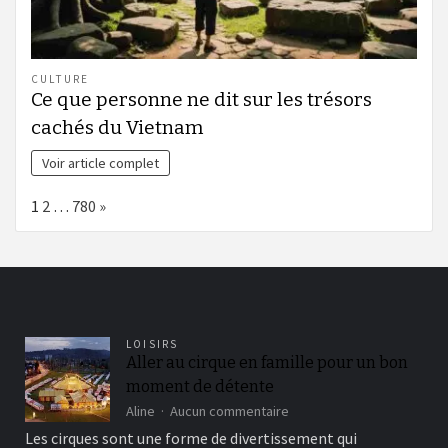
CULTURE
Ce que personne ne dit sur les trésors
cachés du Vietnam
Voir article complet
Page:
Next
1
2
…
780
»
LOISIRS
Aller au cirque en famille pour un bon
moment de détente
sur
Aline
Aucun commentaire
Aller
Les cirques sont une forme de divertissement qui
au