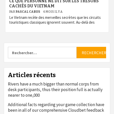
CE QUE PERSONNE NE DIT SUR LES TRÉSORS
CACHÉS DU VIETNAM
PAR
PASCAL CABUS
6 MOIS IL Y A
Le Vietnam recèle des merveilles secrètes que les circuits
touristiques classiques ignorent souvent. Au-delà des
Rechercher :
Articles récents
Rivers have a much bigger than normal corps from
desk participants, thus their position full is actually
nearer to one,000
Additional facts regarding your game collection have
been in all of our comprehensive Cloudbet feedback