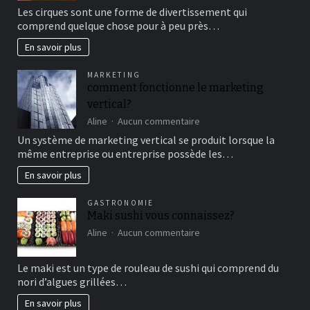
Aller
Les cirques sont une forme de divertissement qui
au
comprend quelque chose pour à peu près…
cirque
en
En savoir plus
famille
pour
MARKETING
un
comment fonctionne le marketing
bon
vertical?
moment
de
sur
Aline
Aucun commentaire
détente
comment
Un système de marketing vertical se produit lorsque la
fonctionne
même entreprise ou entreprise possède les…
le
marketing
En savoir plus
vertical?
GASTRONOMIE
Maki sushi vous connaissez?
sur
Aline
Aucun commentaire
Maki
sushi
Le maki est un type de rouleau de sushi qui comprend du
vous
nori d’algues grillées…
connaissez?
En savoir plus