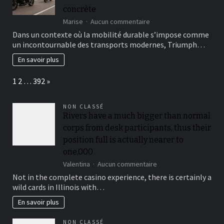
localement,
concrète
penser
sur
Marise
Aucun commentaire
globalement
Motos
Dans un contexte où la mobilité durable s’impose comme
Triumph
un incontournable des transports modernes, Triumph…
électriques
:
En savoir plus
entre
fantasme
Page:
Next
1
2
…
392
»
futuriste
et
innovation
NON CLASSÉ
concrète
Rivers have a much bigger than normal
corps from desk participants, thus their
position full is actually nearer to
one,000
sur
Valentina
Aucun commentaire
Rivers
Not in the complete casino experience, there is certainly a
have
wild cards in Illinois with…
a
much
En savoir plus
bigger
than
NON CLASSÉ