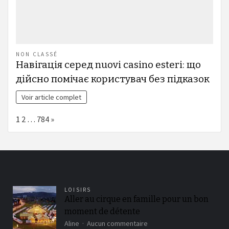
NON CLASSÉ
Навігація серед nuovi casino esteri: що
дійсно помічає користувач без підказок
Voir article complet
Page:
Next
1
2
…
784
»
LOISIRS
Aller au cirque en famille pour un bon
moment de détente
sur
Aline
Aucun commentaire