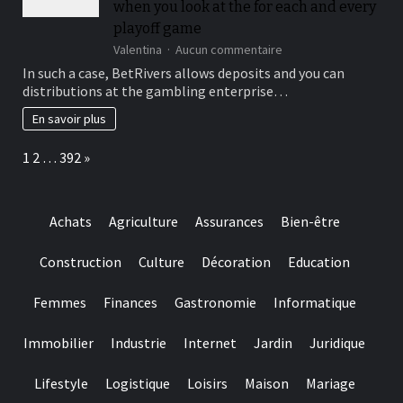
observer
when you look at the for each and every
la
playoff game
nature
sur
Valentina
Aucun commentaire
You
In such a case, BetRivers allows deposits and you can
should
distributions at the gambling enterprise…
buy
a
En savoir plus
lot
more
Page:
Next
1
2
…
392
»
raffle
passes
from
the
Achats
Agriculture
Assurances
Bien-être
playing
multiples
from
Construction
Culture
Décoration
Education
$50
when
Femmes
Finances
Gastronomie
Informatique
you
look
at
Immobilier
Industrie
Internet
Jardin
Juridique
the
for
Lifestyle
Logistique
Loisirs
Maison
Mariage
each