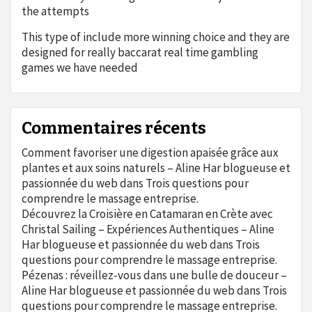
the attempts
This type of include more winning choice and they are
designed for really baccarat real time gambling
games we have needed
Commentaires récents
Comment favoriser une digestion apaisée grâce aux
plantes et aux soins naturels – Aline Har blogueuse et
passionnée du web
dans
Trois questions pour
comprendre le massage entreprise.
Découvrez la Croisière en Catamaran en Crète avec
Christal Sailing – Expériences Authentiques – Aline
Har blogueuse et passionnée du web
dans
Trois
questions pour comprendre le massage entreprise.
Pézenas : réveillez-vous dans une bulle de douceur –
Aline Har blogueuse et passionnée du web
dans
Trois
questions pour comprendre le massage entreprise.