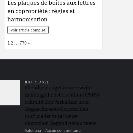
Les plaques de boîtes aux lettres
en copropriété : règles et
harmonisation
Voir article complet
Page:
Next
1
2
…
770
»
NON CLASSÉ
Ebendiese sogenannte zweite
Zahlungsdiensterichtlinie (PSD2)
schreibt den Verhaltnis uber
Angeschlossen Gutschriften
tion
inoffizieller mitarbeiter
deutschen Gegend genau zuvor
sur
Valentina
Aucun commentaire