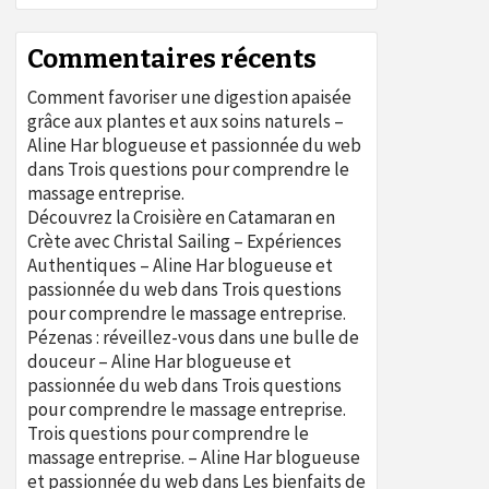
Commentaires récents
Comment favoriser une digestion apaisée
grâce aux plantes et aux soins naturels –
Aline Har blogueuse et passionnée du web
dans
Trois questions pour comprendre le
massage entreprise.
Découvrez la Croisière en Catamaran en
Crète avec Christal Sailing – Expériences
Authentiques – Aline Har blogueuse et
passionnée du web
dans
Trois questions
pour comprendre le massage entreprise.
Pézenas : réveillez-vous dans une bulle de
douceur – Aline Har blogueuse et
passionnée du web
dans
Trois questions
pour comprendre le massage entreprise.
Trois questions pour comprendre le
massage entreprise. – Aline Har blogueuse
et passionnée du web
dans
Les bienfaits de