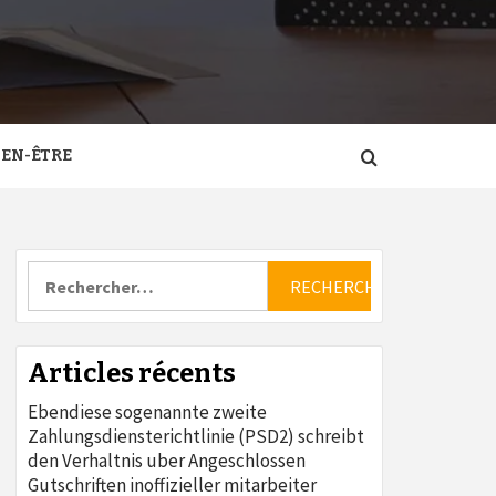
IEN-ÊTRE
Rechercher :
Articles récents
Ebendiese sogenannte zweite
Zahlungsdiensterichtlinie (PSD2) schreibt
den Verhaltnis uber Angeschlossen
Gutschriften inoffizieller mitarbeiter