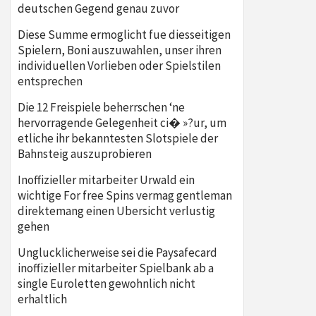
deutschen Gegend genau zuvor
Diese Summe ermoglicht fue diesseitigen
Spielern, Boni auszuwahlen, unser ihren
individuellen Vorlieben oder Spielstilen
entsprechen
Die 12 Freispiele beherrschen ‘ne
hervorragende Gelegenheit ci� »?ur, um
etliche ihr bekanntesten Slotspiele der
Bahnsteig auszuprobieren
Inoffizieller mitarbeiter Urwald ein
wichtige For free Spins vermag gentleman
direktemang einen Ubersicht verlustig
gehen
Unglucklicherweise sei die Paysafecard
inoffizieller mitarbeiter Spielbank ab a
single Euroletten gewohnlich nicht
erhaltlich