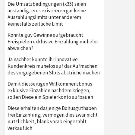
Die Umsatzbedingungen (x35) seien
anstandig, eres existireren gar keine
Auszahlungslimits unter anderem
keinesfalls zeitliche Limit
Konnte guy Gewinne aufgebraucht
Freispielen exklusive Einzahlung muhelos
abweichen?
Ja nachher konnte ihr innovative
Kundenkreis muhelos auf das Aufmachen
des vorgegebenen Slots abstriche machen
Damit diesseitigen Willkommensbonus
exklusive Einzahlen nachdem kriegen,
sollen Diese ein Spielerkonto aufbauen
Diese erhalten dasjenige Bonusguthaben
frei Einzahlung, vermogen dies zwar nicht
nutzlichkeit, blank vorab eingezahlt
verkauflich