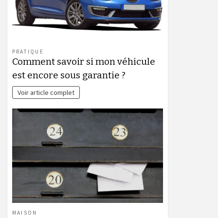
PRATIQUE
Comment savoir si mon véhicule
est encore sous garantie ?
Voir article complet
MAISON