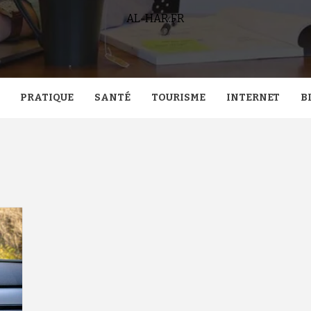
AL-HAR.FR
PRATIQUE
SANTÉ
TOURISME
INTERNET
B