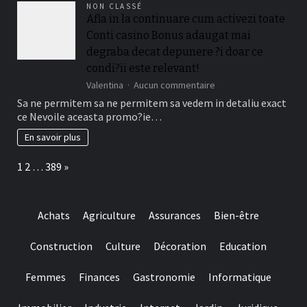
NON CLASSÉ
gambling
préserver
Afla in la continuare cum activezi toate
games
ses
we
Conti casino Bonus adaugat mai
dents
have
degraba decat depunere ?i doar ce
needed
condi?ii este relevant!
sur
Valentina
Aucun commentaire
Afla
Sa ne permitem sa ne permitem sa vedem in detaliu exact
in
ce Nevoile aceasta promo?ie…
la
continuare
En savoir plus
cum
activezi
Page:
Next
1
2
…
389
»
toate
Conti
casino
Bonus
Achats
Agriculture
Assurances
Bien-être
adaugat
mai
degraba
Construction
Culture
Décoration
Education
decat
depunere
Femmes
Finances
Gastronomie
Informatique
?
i
doar