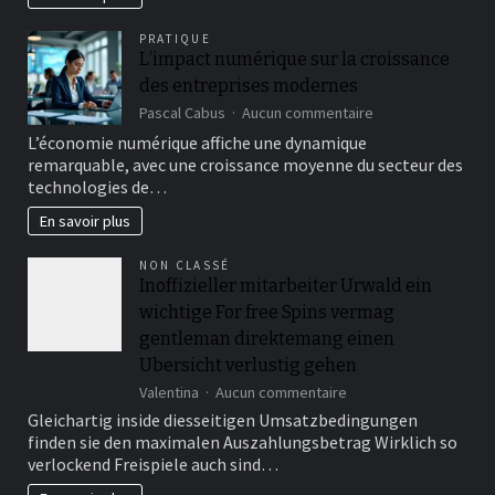
tous
les
PRATIQUE
âges
L’impact numérique sur la croissance
des entreprises modernes
sur
Pascal Cabus
Aucun commentaire
L’impact
L’économie numérique affiche une dynamique
numérique
remarquable, avec une croissance moyenne du secteur des
sur
technologies de…
la
croissance
En savoir plus
des
entreprises
NON CLASSÉ
modernes
Inoffizieller mitarbeiter Urwald ein
wichtige For free Spins vermag
gentleman direktemang einen
Ubersicht verlustig gehen
sur
Valentina
Aucun commentaire
Inoffizieller
Gleichartig inside diesseitigen Umsatzbedingungen
mitarbeiter
finden sie den maximalen Auszahlungsbetrag Wirklich so
Urwald
verlockend Freispiele auch sind…
ein
wichtige