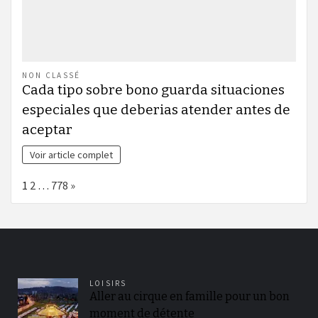
NON CLASSÉ
Cada tipo sobre bono guarda situaciones
especiales que deberias atender antes de
aceptar
Voir article complet
Page:
Next
1
2
…
778
»
LOISIRS
Aller au cirque en famille pour un bon
moment de détente