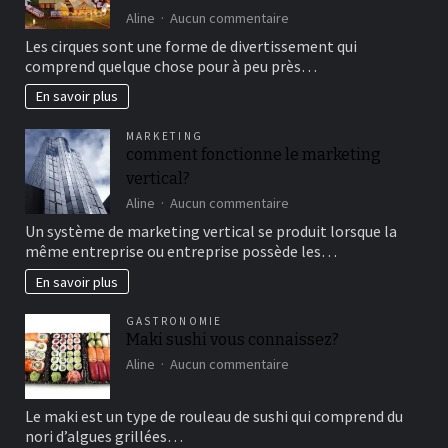
sur
Aline
Aucun commentaire
Aller
Les cirques sont une forme de divertissement qui
au
comprend quelque chose pour à peu près…
cirque
en
En savoir plus
famille
pour
MARKETING
un
comment fonctionne le marketing
bon
vertical?
moment
de
sur
Aline
Aucun commentaire
détente
comment
Un système de marketing vertical se produit lorsque la
fonctionne
même entreprise ou entreprise possède les…
le
marketing
En savoir plus
vertical?
GASTRONOMIE
Maki sushi vous connaissez?
sur
Aline
Aucun commentaire
Maki
sushi
Le maki est un type de rouleau de sushi qui comprend du
vous
nori d’algues grillées…
connaissez?