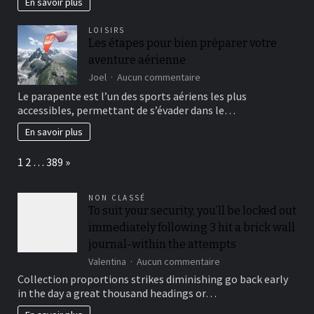
En savoir plus
For
free
LOISIRS
Spins
Les étapes pour bien préparer votre
vermag
aventure aérienne
gentleman
direktemang
sur
Joel
Aucun commentaire
einen
Les
Le parapente est l’un des sports aériens les plus
Ubersicht
étapes
accessibles, permettant de s’évader dans le…
verlustig
pour
gehen
bien
En savoir plus
préparer
votre
Page:
Next
1
2
…
389
»
aventure
aérienne
NON CLASSÉ
To suit your security, you’ll be locked out
immediately following 3 hit a brick wall
journal-within the attempts
sur
Valentina
Aucun commentaire
To
Collection proportions strikes diminishing go back early
suit
in the day a great thousand headings or…
your
security,