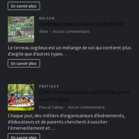
En savoir plus
MAISON
Comment avoir un beau jardin fertil?
sur
Aline
Aucun commentaire
Comment
avoir
Le terreau argileux est un mélange de sol qui contient plus
un
d’argile que d’autres types…
beau
jardin
En savoir plus
fertil?
PRATIQUE
Créer des animations captivantes pour
tous les âges
sur
Pascal Cabus
Aucun commentaire
Créer
Chaque jour, des milliers d’organisateurs d’événements,
des
d’éducateurs et de parents cherchent à susciter
animations
l’émerveillement et…
captivantes
pour
En savoir plus