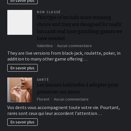
En savoir plus
you’ll
be
NON CLASSÉ
locked
This type of include more winning
out
choice and they are designed for really
immediately
following
baccarat real time gambling games we
3
have needed
hit
sur
Valentina
Aucun commentaire
a
This
brick
They are live versions from black-jack, roulette, poker, in
type
wall
addition to many other game offering…
of
journal-
include
within
En savoir plus
more
the
winning
attempts
SANTÉ
choice
Les bonnes habitudes à adopter pour
and
préserver ses dents
they
are
sur
Florent
Aucun commentaire
designed
Les
Vos dents vous accompagnent toute votre vie. Pourtant,
for
bonnes
rares sont ceux qui leur accordent l’attention…
really
habitudes
baccarat
à
En savoir plus
real
adopter
time
pour