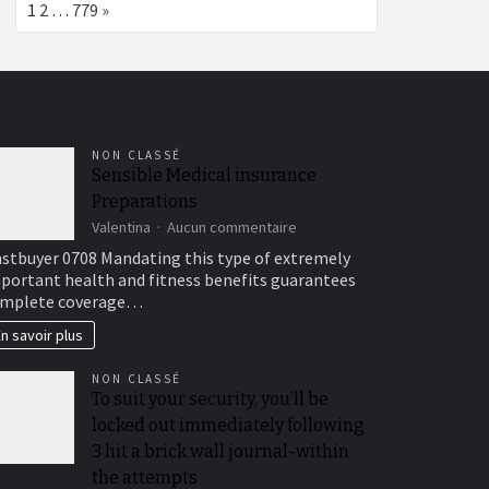
Page:
Next
1
2
…
779
»
NON CLASSÉ
Sensible Medical insurance
Preparations
sur
Valentina
Aucun commentaire
Sensible
stbuyer 0708 Mandating this type of extremely
Medical
portant health and fitness benefits guarantees
insurance
mplete coverage…
Preparations
n savoir plus
NON CLASSÉ
To suit your security, you’ll be
locked out immediately following
3 hit a brick wall journal-within
the attempts