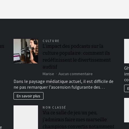
CULTURE
 un
L’impact des podcasts sur la
culture populaire : comment ils
redéfinissent le divertissement
auditif
Gh
im
sur
Marise
Aucun commentaire
L’impact
co
Dans le paysage médiatique actuel, il est difficile de
des
ne pas remarquer l’ascension fulgurante des…
E
podcasts
sur
En savoir plus
la
culture
NON CLASSÉ
populaire
Via ce salle de jeu un peu,
:
j’admirais faire mes marseille
comment
ils
champions convertis notamment
e