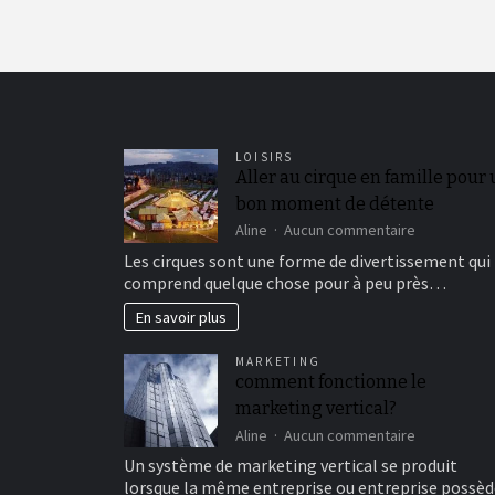
LOISIRS
Aller au cirque en famille pour
bon moment de détente
sur
Aline
Aucun commentaire
Aller
Les cirques sont une forme de divertissement qui
au
comprend quelque chose pour à peu près…
cirque
en
En savoir plus
famille
pour
MARKETING
un
comment fonctionne le
bon
marketing vertical?
moment
de
sur
Aline
Aucun commentaire
détente
comment
Un système de marketing vertical se produit
fonctionne
lorsque la même entreprise ou entreprise possèd
le