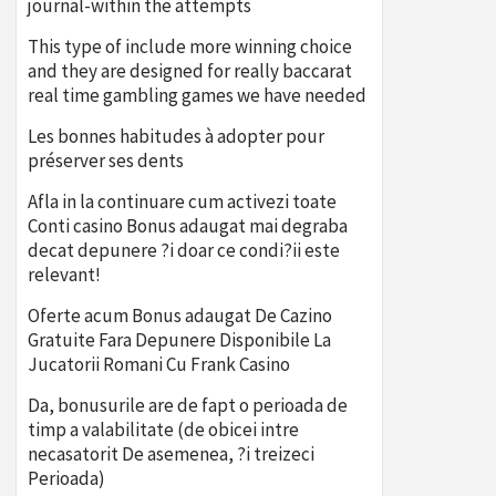
journal-within the attempts
This type of include more winning choice
and they are designed for really baccarat
real time gambling games we have needed
Les bonnes habitudes à adopter pour
préserver ses dents
Afla in la continuare cum activezi toate
Conti casino Bonus adaugat mai degraba
decat depunere ?i doar ce condi?ii este
relevant!
Oferte acum Bonus adaugat De Cazino
Gratuite Fara Depunere Disponibile La
Jucatorii Romani Cu Frank Casino
Da, bonusurile are de fapt o perioada de
timp a valabilitate (de obicei intre
necasatorit De asemenea, ?i treizeci
Perioada)