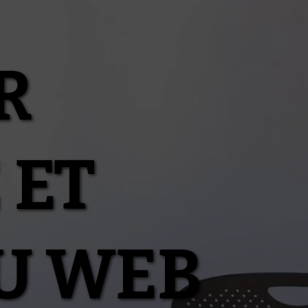
R
 ET
U WEB