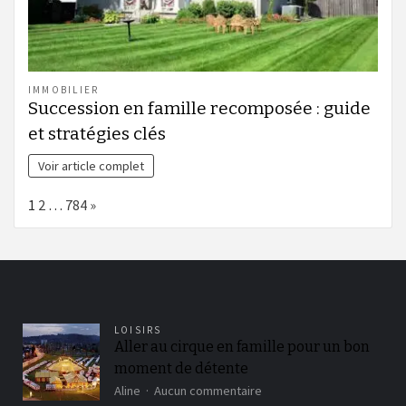
IMMOBILIER
Succession en famille recomposée : guide
et stratégies clés
Voir article complet
Page:
Next
1
2
…
784
»
LOISIRS
Aller au cirque en famille pour un bon
moment de détente
sur
Aline
Aucun commentaire
Aller