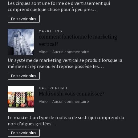
Les cirques sont une forme de divertissement qui
au
comprend quelque chose pour à peu près…
cirque
en
En savoir plus
famille
pour
MARKETING
un
comment fonctionne le marketing
bon
vertical?
moment
de
sur
Aline
Aucun commentaire
détente
comment
Un système de marketing vertical se produit lorsque la
fonctionne
même entreprise ou entreprise possède les…
le
marketing
En savoir plus
vertical?
GASTRONOMIE
Maki sushi vous connaissez?
sur
Aline
Aucun commentaire
Maki
sushi
Le maki est un type de rouleau de sushi qui comprend du
vous
nori d’algues grillées…
connaissez?
En savoir plus