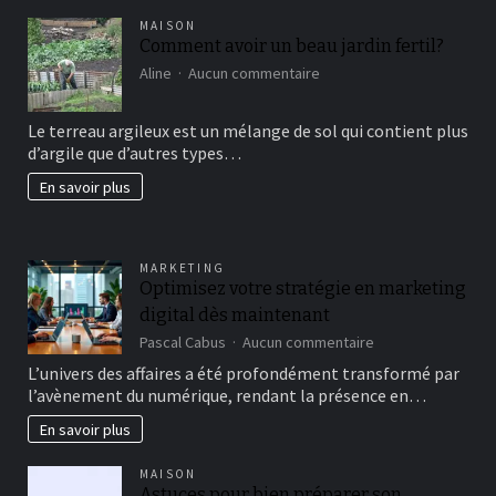
MAISON
Comment avoir un beau jardin fertil?
sur
Aline
Aucun commentaire
Comment
avoir
Le terreau argileux est un mélange de sol qui contient plus
un
d’argile que d’autres types…
beau
jardin
En savoir plus
fertil?
MARKETING
Optimisez votre stratégie en marketing
digital dès maintenant
sur
Pascal Cabus
Aucun commentaire
Optimisez
L’univers des affaires a été profondément transformé par
votre
l’avènement du numérique, rendant la présence en…
stratégie
en
En savoir plus
marketing
digital
MAISON
dès
Astuces pour bien préparer son