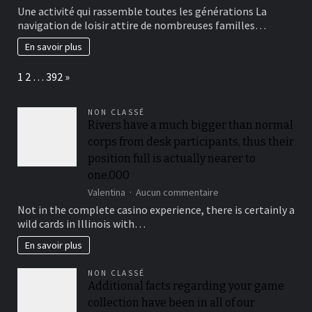
et
La
Une activité qui rassemble toutes les générations La
de
navigation
navigation de loisir attire de nombreuses familles…
la
de
rénovation
loisir
En savoir plus
de
comme
carrelage
activité
Page:
Next
1
2
…
392
»
familiale
NON CLASSÉ
Rivers have a much bigger than normal
corps from desk participants, thus their
position full is actually nearer to
one,000
sur
Valentina
Aucun commentaire
Rivers
Not in the complete casino experience, there is certainly a
have
wild cards in Illinois with…
a
much
En savoir plus
bigger
than
NON CLASSÉ
normal
Additional facts regarding your game
corps
collection have been in all of our
from