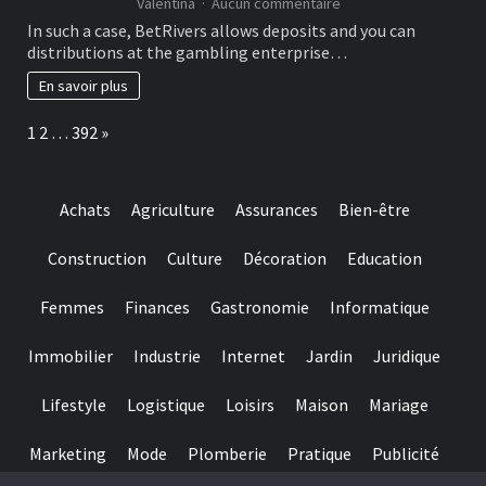
sur
Valentina
Aucun commentaire
You
In such a case, BetRivers allows deposits and you can
should
distributions at the gambling enterprise…
buy
a
En savoir plus
lot
more
Page:
Next
1
2
…
392
»
raffle
passes
from
the
Achats
Agriculture
Assurances
Bien-être
playing
multiples
from
Construction
Culture
Décoration
Education
$50
when
Femmes
Finances
Gastronomie
Informatique
you
look
at
Immobilier
Industrie
Internet
Jardin
Juridique
the
for
Lifestyle
Logistique
Loisirs
Maison
Mariage
each
and
every
Marketing
Mode
Plomberie
Pratique
Publicité
playoff