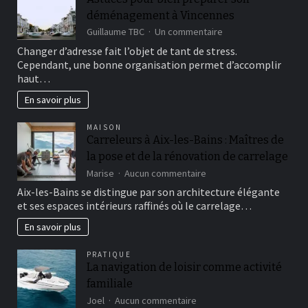
maintenant
déménagement à Vincennes
sur
Guillaume TBC
Un commentaire
Astuces
Changer d’adresse fait l’objet de tant de stress.
pour
Cependant, une bonne organisation permet d’accomplir
bien
haut…
préparer
son
En savoir plus
déménagement
à
MAISON
Vincennes
Carreleurs à Aix-les-Bains : Maîtres de
la pose et de la rénovation de carrelage
sur
Marise
Aucun commentaire
Carreleurs
Aix-les-Bains se distingue par son architecture élégante
à
et ses espaces intérieurs raffinés où le carrelage…
Aix-
les-
En savoir plus
Bains
:
PRATIQUE
Maîtres
La navigation de loisir comme activité
de
familiale
la
pose
sur
Joel
Aucun commentaire