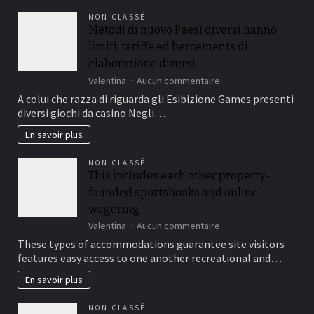
le
NON CLASSÉ
long
Metodi di nuovo Paesi diversi hanno
terme
limiti, tariffe ed bercements di
:
le
elaborazione diversi
comparatif
sur
Valentina
Aucun commentaire
2026
Metodi
A colui che razza di riguarda gli Esibizione Games presenti
des
di
9
diversi giochi da casino Negli…
nuovo
meilleurs
Paesi
En savoir plus
oméga
diversi
3
hanno
du
NON CLASSÉ
limiti,
marché
This includes each other property-
tariffe
français
founded sportsbooks and online
ed
bercements
wagering
di
sur
Valentina
Aucun commentaire
elaborazione
This
These types of accommodations guarantee site visitors
diversi
includes
features easy access to one another recreational and…
each
other
En savoir plus
property-
founded
NON CLASSÉ
sportsbooks