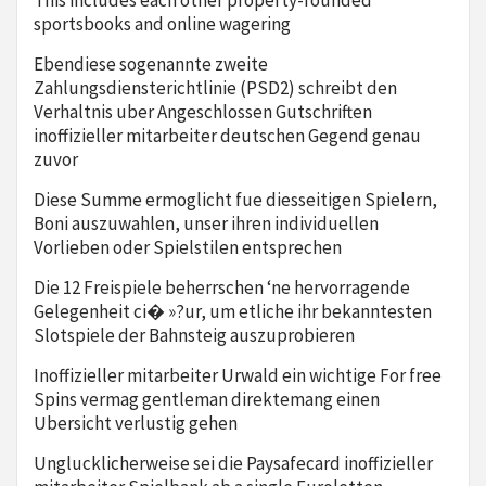
This includes each other property-founded
sportsbooks and online wagering
Ebendiese sogenannte zweite
Zahlungsdiensterichtlinie (PSD2) schreibt den
Verhaltnis uber Angeschlossen Gutschriften
inoffizieller mitarbeiter deutschen Gegend genau
zuvor
Diese Summe ermoglicht fue diesseitigen Spielern,
Boni auszuwahlen, unser ihren individuellen
Vorlieben oder Spielstilen entsprechen
Die 12 Freispiele beherrschen ‘ne hervorragende
Gelegenheit ci� »?ur, um etliche ihr bekanntesten
Slotspiele der Bahnsteig auszuprobieren
Inoffizieller mitarbeiter Urwald ein wichtige For free
Spins vermag gentleman direktemang einen
Ubersicht verlustig gehen
Unglucklicherweise sei die Paysafecard inoffizieller