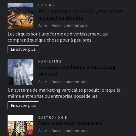
LOISIRS
Aller au cirque en famille pour un bon
moment de détente
sur
Aline
Aucun commentaire
Aller
Les cirques sont une forme de divertissement qui
au
comprend quelque chose pour à peu près…
cirque
en
En savoir plus
famille
pour
MARKETING
un
comment fonctionne le marketing
bon
vertical?
moment
de
sur
Aline
Aucun commentaire
détente
comment
Un système de marketing vertical se produit lorsque la
fonctionne
même entreprise ou entreprise possède les…
le
marketing
En savoir plus
vertical?
GASTRONOMIE
Maki sushi vous connaissez?
sur
Aline
Aucun commentaire
Maki