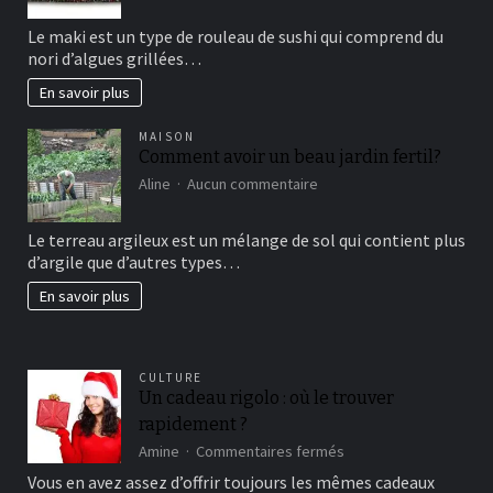
sushi
Le maki est un type de rouleau de sushi qui comprend du
vous
nori d’algues grillées…
connaissez?
En savoir plus
MAISON
Comment avoir un beau jardin fertil?
sur
Aline
Aucun commentaire
Comment
avoir
Le terreau argileux est un mélange de sol qui contient plus
un
d’argile que d’autres types…
beau
jardin
En savoir plus
fertil?
CULTURE
Un cadeau rigolo : où le trouver
rapidement ?
sur
Amine
Commentaires fermés
Un
Vous en avez assez d’offrir toujours les mêmes cadeaux
cadeau