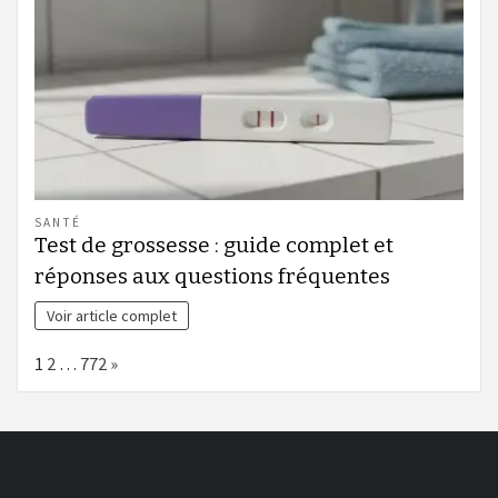
SANTÉ
Test de grossesse : guide complet et
réponses aux questions fréquentes
Voir article complet
Page:
Next
1
2
…
772
»