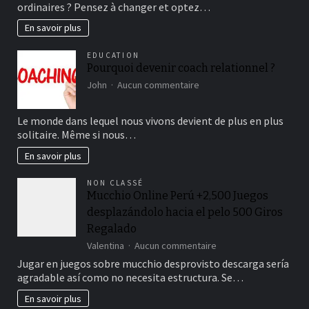
ordinaires ? Pensez à changer et optez…
rigolo :
où
En savoir plus
le
trouver
EDUCATION
rapidement ?
Pourquoi devenir coach relationnel ?
sur
John
Aucun commentaire
Pourquoi
devenir
Le monde dans lequel nous vivons devient de plus en plus
coach
solitaire. Même si nous…
relationnel
?
En savoir plus
NON CLASSÉ
Mucchio Online Perú +2,500 Juegos
desplazándolo hacia el pelo 500 Giros
Regalado
sur
Valentina
Aucun commentaire
Mucchio
Jugar en juegos sobre mucchio desprovisto descarga serí­a
Online
agradable así­ como no necesita estructura. Se…
Perú
+2,500
En savoir plus
Juegos