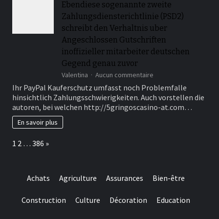
Ebendiese sogenannte zweite
and
Zahlungsdiensterichtlinie (PSD2)
online
wagering
schreibt den Verhaltnis uber
Angeschlossen Gutschriften
inoffizieller mitarbeiter deutschen
Gegend genau zuvor
sur
Valentina
Aucun commentaire
Ebendiese
Ihr PayPal Kauferschutz umfasst noch Problemfalle
sogenannte
hinsichtlich Zahlungsschwierigkeiten. Auch vorstellen die
zweite
autoren, bei welchen http://5gringoscasino-at.com…
Zahlungsdiensterichtli
(PSD2)
En savoir plus
schreibt
den
Page:
Next
1
2
…
386
»
Verhaltnis
uber
Angeschlossen
Gutschriften
Achats
Agriculture
Assurances
Bien-être
inoffizieller
mitarbeiter
deutschen
Construction
Culture
Décoration
Education
Gegend
genau