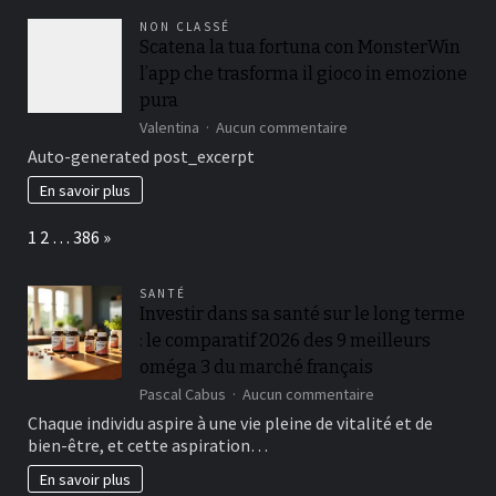
desplazándolo
NON CLASSÉ
hacia
Scatena la tua fortuna con MonsterWin
el
l’app che trasforma il gioco in emozione
pelo
500
pura
Giros
sur
Valentina
Aucun commentaire
Regalado
Scatena
Auto-generated post_excerpt
la
tua
En savoir plus
fortuna
con
Page:
Next
1
2
…
386
»
MonsterWin
l’app
che
SANTÉ
trasforma
Investir dans sa santé sur le long terme
il
: le comparatif 2026 des 9 meilleurs
gioco
in
oméga 3 du marché français
emozione
sur
Pascal Cabus
Aucun commentaire
pura
Investir
Chaque individu aspire à une vie pleine de vitalité et de
dans
bien-être, et cette aspiration…
sa
santé
En savoir plus
sur