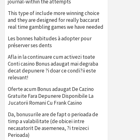
journal-within the attempts
This type of include more winning choice
and they are designed for really baccarat
real time gambling games we have needed
Les bonnes habitudes à adopter pour
préserver ses dents
Afla in la continuare cum activezi toate
Conti casino Bonus adaugat mai degraba
decat depunere ?i doar ce condi?ii este
relevant!
Oferte acum Bonus adaugat De Cazino
Gratuite Fara Depunere Disponibile La
Jucatorii Romani Cu Frank Casino
Da, bonusurile are de fapt o perioada de
timp a valabilitate (de obicei intre
necasatorit De asemenea, ?i treizeci
Perioada)