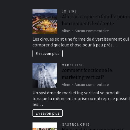
LOISIRS
Aller au cirque en famille pour
bon moment de détente
sur
Aline
Aucun commentaire
Aller
Les cirques sont une forme de divertissement qui
au
comprend quelque chose pour à peu près…
cirque
en
En savoir plus
famille
pour
MARKETING
un
comment fonctionne le
bon
marketing vertical?
moment
de
sur
Aline
Aucun commentaire
détente
comment
Un système de marketing vertical se produit
fonctionne
lorsque la même entreprise ou entreprise possèd
le
les…
marketing
vertical?
En savoir plus
GASTRONOMIE
Maki sushi vous connaissez?