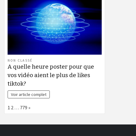
NON CLASSÉ
A quelle heure poster pour que
vos vidéo aient le plus de likes
tiktok?
Voir article complet
Page:
Next
1
2
…
779
»