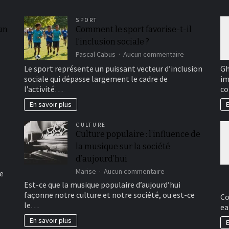
SPORT
 un
Comment le sport favorise-t-il
l’inclusion sociale ?
sur
Pascal Cabus
Aucun commentaire
Comment
Le sport représente un puissant vecteur d’inclusion
Gh
le
sociale qui dépasse largement le cadre de
im
sport
l’activité…
co
favorise-
t-
En savoir plus
E
il
l’inclusion
CULTURE
sociale
Culture populaire : l’influence de
?
la musique sur la société
d’aujourd’hui
sur
Marise
Aucun commentaire
e
Culture
Est-ce que la musique populaire d’aujourd’hui
populaire
façonne notre culture et notre société, ou est-ce
Co
:
le…
ea
l’influence
de
En savoir plus
E
la