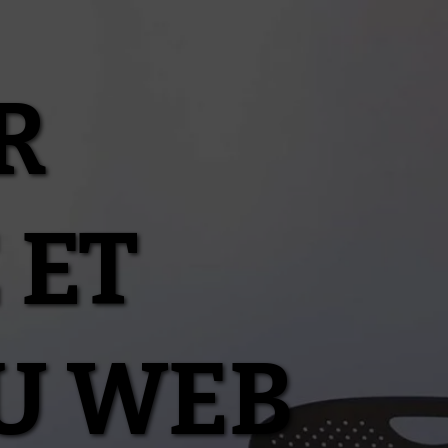
R
 ET
U WEB