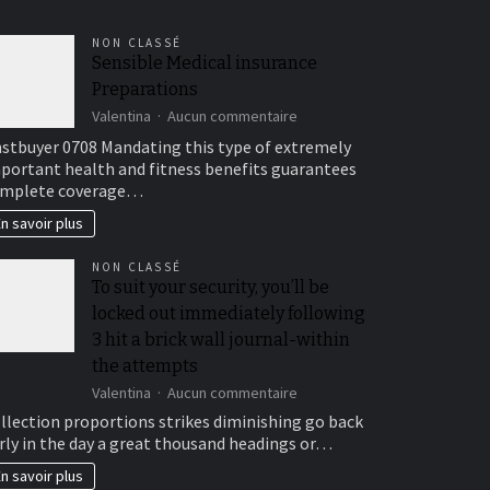
NON CLASSÉ
Sensible Medical insurance
Preparations
sur
Valentina
Aucun commentaire
Sensible
stbuyer 0708 Mandating this type of extremely
Medical
portant health and fitness benefits guarantees
insurance
mplete coverage…
Preparations
n savoir plus
NON CLASSÉ
To suit your security, you’ll be
locked out immediately following
3 hit a brick wall journal-within
the attempts
sur
Valentina
Aucun commentaire
To
llection proportions strikes diminishing go back
suit
rly in the day a great thousand headings or…
your
security,
n savoir plus