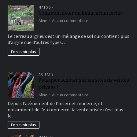
MAISON
Comment avoir un beau jardin fertil?
sur
Aline
Aucun commentaire
Comment
avoir
Le terreau argileux est un mélange de sol qui contient plus
un
d’argile que d’autres types…
beau
jardin
En savoir plus
fertil?
ACHATS
Pourquoi acheter sur les sites de ventes
privées ?
sur
Aline
Aucun commentaire
Pourquoi
Depuis l’avènement de l’internet moderne, et
acheter
notamment de l’e-commerce, la vente privée n’est plus
sur
le…
les
sites
En savoir plus
de
ventes