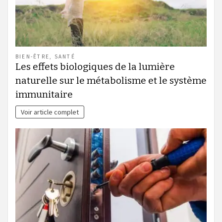
BIEN-ÊTRE
,
SANTÉ
Les effets biologiques de la lumière
naturelle sur le métabolisme et le système
immunitaire
Voir article complet