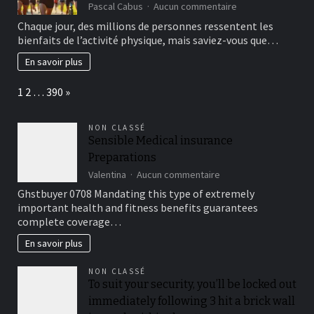
câble
sur
Pascal Cabus
Aucun commentaire
L’impact
Chaque jour, des millions de personnes ressentent les
du
bienfaits de l’activité physique, mais saviez-vous que…
sport
sur
En savoir plus
notre
bien-
Page:
Next
1
2
…
390
»
être
quotidien
NON CLASSÉ
Sensible Medical insurance
Preparations
sur
Valentina
Aucun commentaire
Sensible
Ghstbuyer 0708 Mandating this type of extremely
Medical
important health and fitness benefits guarantees
insurance
complete coverage…
Preparations
En savoir plus
NON CLASSÉ
To suit your security, you’ll be locked out
immediately following 3 hit a brick wall