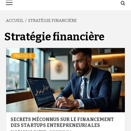
principal
ACCUEIL
STRATÉGIE FINANCIÈRE
Stratégie financière
PRATIQUE
SECRETS MÉCONNUS SUR LE FINANCEMENT
DES STARTUPS ENTREPRENEURIALES