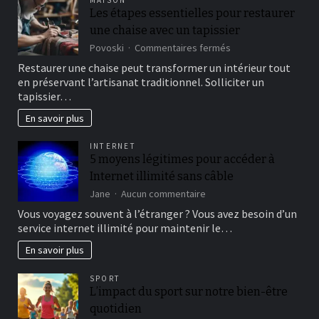
MAISON
privées
Les étapes essentielles pour restaurer
?
une chaise avec un tapissier
sur
Povoski
Commentaires fermés
Les
Restaurer une chaise peut transformer un intérieur tout
étapes
en préservant l’artisanat traditionnel. Solliciter un
essentielles
tapissier…
pour
restaurer
En savoir plus
une
chaise
INTERNET
avec
5 moyens légitimes pour accéder à
un
tapissier
Internet illimité sans câble
sur
Jane
Aucun commentaire
5
Vous voyagez souvent à l’étranger ? Vous avez besoin d’un
moyens
service internet illimité pour maintenir le…
légitimes
pour
En savoir plus
accéder
à
SPORT
Internet
L’impact du sport sur notre bien-être
illimité
quotidien
sans