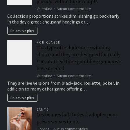
journal-within the attempts
sur
Valentina
Aucun commentaire
To
Collection proportions strikes diminishing go back early
suit
in the day a great thousand headings or…
your
security,
En savoir plus
you’ll
be
NON CLASSÉ
locked
This type of include more winning
out
choice and they are designed for really
immediately
following
baccarat real time gambling games we
3
have needed
hit
sur
Valentina
Aucun commentaire
a
This
brick
They are live versions from black-jack, roulette, poker, in
type
wall
addition to many other game offering…
of
journal-
include
within
En savoir plus
more
the
winning
attempts
SANTÉ
choice
Les bonnes habitudes à adopter pour
and
préserver ses dents
they
are
sur
Florent
Aucun commentaire