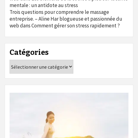
mentale : un antidote au stress
Trois questions pour comprendre le massage
entreprise. – Aline Har blogueuse et passionnée du
web
dans
Comment gérer son stress rapidement ?
Catégories
Catégories