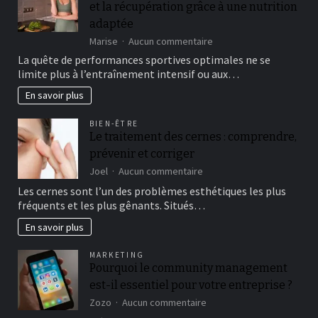
et la récupération grâce à une nutrition
Nederland
en
adaptée
win
sur
Marise
Aucun commentaire
groots
Optimiser
La quête de performances sportives optimales ne se
les
limite plus à l’entraînement intensif ou aux…
performances
sportives
En savoir plus
et
la
BIEN-ÊTRE
récupération
Le traitement des cernes : comprendre,
grâce
prévenir et corriger
à
une
sur
Joel
Aucun commentaire
nutrition
Le
Les cernes sont l’un des problèmes esthétiques les plus
adaptée
traitement
fréquents et les plus gênants. Situés…
des
cernes
En savoir plus
:
comprendre,
MARKETING
prévenir
Pourquoi le community management
et
est-il essentiel pour votre entreprise ?
corriger
sur
Zozo
Aucun commentaire
Pourquoi