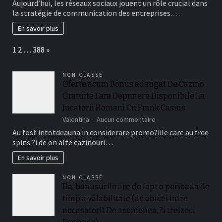
Aujourd’hui, les réseaux sociaux jouent un rôle crucial dans
le
la stratégie de communication des entreprises.…
community
management
En savoir plus
est-
il
Page:
Next
1
2
…
388
»
essentiel
pour
votre
NON CLASSÉ
entreprise
Oferte acum Bonus adaugat De Cazino
?
Gratuite Fara Depunere Disponibile La
Jucatorii Romani Cu Frank Casino
sur
Valentina
Aucun commentaire
Oferte
Au fost intotdeauna in considerare promo?iile care au free
acum
spins ?i de on alte cazinouri…
Bonus
adaugat
En savoir plus
De
Cazino
NON CLASSÉ
Gratuite
Da, bonusurile are de fapt o perioada de
Fara
timp a valabilitate (de obicei intre
Depunere
Disponibile
necasatorit De asemenea, ?i treizeci
La