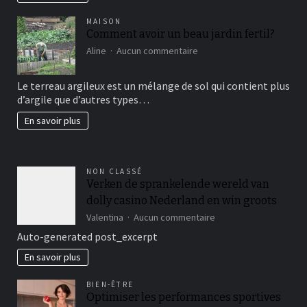
MAISON
Comment avoir un beau jardin fertil?
sur
Aline
Aucun commentaire
Comment
avoir
Le terreau argileux est un mélange de sol qui contient plus
un
d’argile que d’autres types…
beau
jardin
En savoir plus
fertil?
NON CLASSÉ
Verken de sprankelende wereld van
dolly casino Nederland en win groots
sur
Valentina
Aucun commentaire
Verken
Auto-generated post_excerpt
de
sprankelende
En savoir plus
wereld
van
BIEN-ÊTRE
dolly
Optimiser les performances sportives
casino