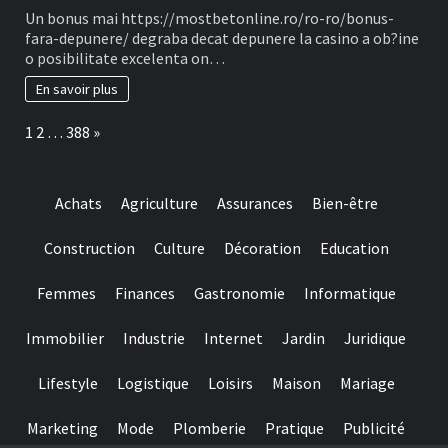
Ofertele
Un bonus mai https://mostbetonline.ro/ro-ro/bonus-
din
fara-depunere/ degraba decat depunere la casino a ob?ine
cauza
o posibilitate excelenta on…
Fillip
in
En savoir plus
locul
depunere
Page:
Next
1
2
…
388
»
sunt
unele
dintre
Tipuri
Achats
Agriculture
Assurances
Bien-être
mai
cautate
in
Construction
Culture
Décoration
Education
la
randul
Femmes
Finances
Gastronomie
Informatique
jucatorilor
Out
of
Immobilier
Industrie
Internet
Jardin
Juridique
Romania
Lifestyle
Logistique
Loisirs
Maison
Mariage
Marketing
Mode
Plomberie
Pratique
Publicité