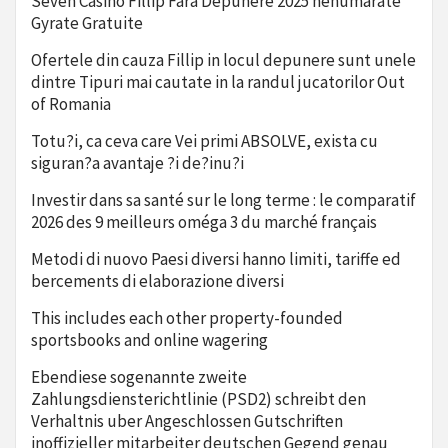
Seven Casino Fillip Fara Depunere 2025 nenumarate
Gyrate Gratuite
Ofertele din cauza Fillip in locul depunere sunt unele
dintre Tipuri mai cautate in la randul jucatorilor Out
of Romania
Totu?i, ca ceva care Vei primi ABSOLVE, exista cu
siguran?a avantaje ?i de?inu?i
Investir dans sa santé sur le long terme : le comparatif
2026 des 9 meilleurs oméga 3 du marché français
Metodi di nuovo Paesi diversi hanno limiti, tariffe ed
bercements di elaborazione diversi
This includes each other property-founded
sportsbooks and online wagering
Ebendiese sogenannte zweite
Zahlungsdiensterichtlinie (PSD2) schreibt den
Verhaltnis uber Angeschlossen Gutschriften
inoffizieller mitarbeiter deutschen Gegend genau