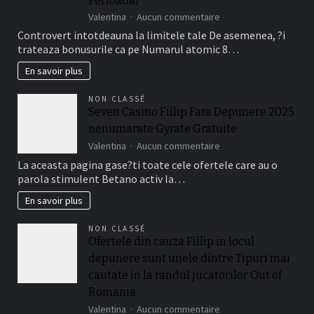
Perioada)
Jucatorii
sur
Valentina
Aucun commentaire
Romani
Da,
Cu
Controvert intotdeauna la limitele tale De asemenea, ?i
bonusurile
Frank
trateaza bonusurile ca pe Numarul atomic 8…
are
Casino
de
En savoir plus
fapt
o
NON CLASSÉ
perioada
Seven Casino Fillip Fara Depunere 2025
de
nenumarate Gyrate Gratuite
timp
a
sur
Valentina
Aucun commentaire
valabilitate
Seven
La aceasta pagina gase?ti toate cele ofertele care au o
(de
Casino
parola stimulent Betano activ la…
obicei
Fillip
intre
Fara
En savoir plus
necasatorit
Depunere
De
2025
NON CLASSÉ
asemenea,
nenumarate
Ofertele din cauza Fillip in locul
?
Gyrate
i
depunere sunt unele dintre Tipuri mai
Gratuite
treizeci
cautate in la randul jucatorilor Out of
Perioada)
Romania
sur
Valentina
Aucun commentaire