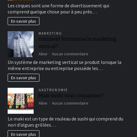
Aller
Les cirques sont une forme de divertissement qui
au
comprend quelque chose pour à peu près…
cirque
en
En savoir plus
famille
pour
MARKETING
un
comment fonctionne le marketing
bon
vertical?
moment
de
sur
Aline
Aucun commentaire
détente
comment
Un système de marketing vertical se produit lorsque la
fonctionne
même entreprise ou entreprise possède les…
le
marketing
En savoir plus
vertical?
GASTRONOMIE
Maki sushi vous connaissez?
sur
Aline
Aucun commentaire
Maki
sushi
Le maki est un type de rouleau de sushi qui comprend du
vous
nori d’algues grillées…
connaissez?
En savoir plus