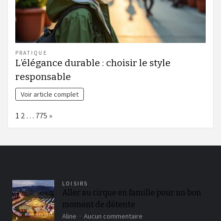
PRATIQUE
L’élégance durable : choisir le style
responsable
Voir article complet
Page:
Next
1
2
…
775
»
LOISIRS
Aller au cirque en famille pour un bon
moment de détente
sur
Aline
Aucun commentaire