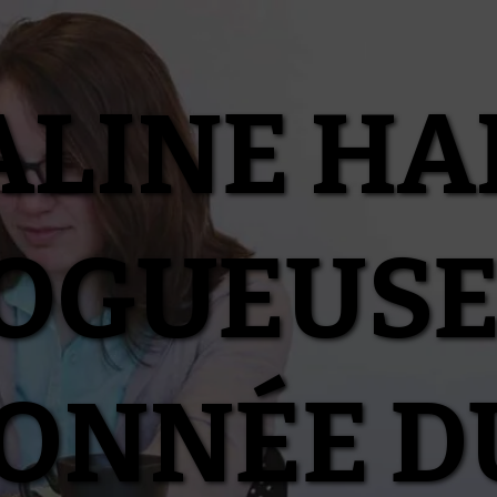
ALINE HA
OGUEUSE
IONNÉE D