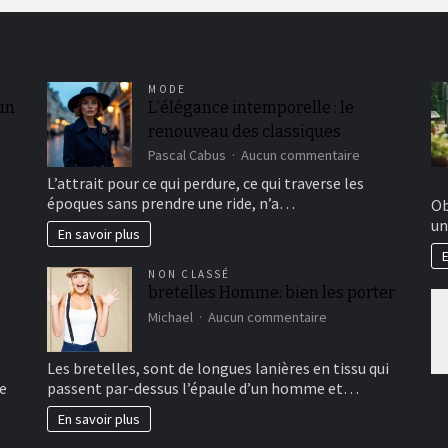
MODE
 un
L’élégance intemporelle : le
renouveau des classiques
sur
Pascal Cabus
Aucun commentaire
L’élégance
L’attrait pour ce qui perdure, ce qui traverse les
intemporelle
époques sans prendre une ride, n’a…
Ob
:
un
le
En savoir plus
renouveau
E
des
NON CLASSÉ
classiques
bretelles Homme: bien les porter
sur
Michael
Aucun commentaire
bretelles
Homme:
Les bretelles, sont de longues lanières en tissu qui
bien
e
passent par-dessus l’épaule d’un homme et…
les
porter
En savoir plus