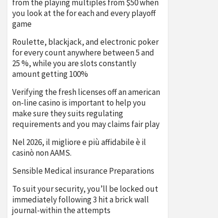
from the playing multiples from $50 when
you look at the for each and every playoff
game
Roulette, blackjack, and electronic poker
for every count anywhere between 5 and
25 %, while you are slots constantly
amount getting 100%
Verifying the fresh licenses off an american
on-line casino is important to help you
make sure they suits regulating
requirements and you may claims fair play
Nel 2026, il migliore e più affidabile è il
casinò non AAMS.
Sensible Medical insurance Preparations
To suit your security, you’ll be locked out
immediately following 3 hit a brick wall
journal-within the attempts