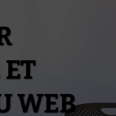
R
 ET
U WEB