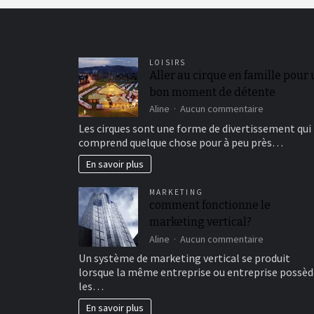
LOISIRS
Aller au cirque en famille pour
bon moment de détente
sur
Aline
Aucun commentaire
Aller
Les cirques sont une forme de divertissement qui
au
comprend quelque chose pour à peu près…
cirque
en
En savoir plus
famille
pour
MARKETING
un
comment fonctionne le
bon
marketing vertical?
moment
de
sur
Aline
Aucun commentaire
détente
comment
Un système de marketing vertical se produit
fonctionne
lorsque la même entreprise ou entreprise possèd
le
les…
marketing
vertical?
En savoir plus