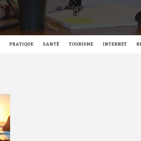
AL-HAR.FR
PRATIQUE
SANTÉ
TOURISME
INTERNET
B