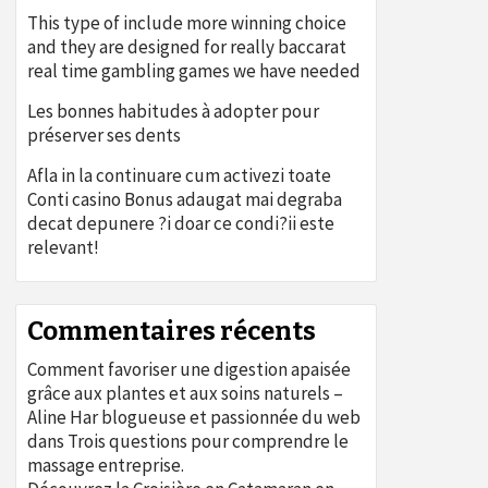
This type of include more winning choice
and they are designed for really baccarat
real time gambling games we have needed
Les bonnes habitudes à adopter pour
préserver ses dents
Afla in la continuare cum activezi toate
Conti casino Bonus adaugat mai degraba
decat depunere ?i doar ce condi?ii este
relevant!
Commentaires récents
Comment favoriser une digestion apaisée
grâce aux plantes et aux soins naturels –
Aline Har blogueuse et passionnée du web
dans
Trois questions pour comprendre le
massage entreprise.