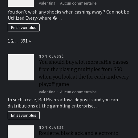
sur
Valentina
Aucun commentaire
If
You don’t wish any shocks when cashing away ? Can not be
this
Utilized Every-where �…
is
possible,
En savoir plus
it
is
Page:
Next
1
2
…
391
»
spelled
in
the
NON CLASSÉ
main
You should buy a lot more raffle passes
benefit
from the playing multiples from $50
fine
print
when you look at the for each and every
playoff game
sur
Valentina
Aucun commentaire
You
In such a case, BetRivers allows deposits and you can
should
distributions at the gambling enterprise…
buy
a
En savoir plus
lot
more
NON CLASSÉ
raffle
Roulette, blackjack, and electronic
passes