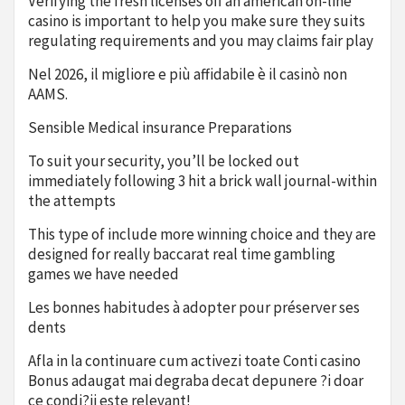
Verifying the fresh licenses off an american on-line
casino is important to help you make sure they suits
regulating requirements and you may claims fair play
Nel 2026, il migliore e più affidabile è il casinò non
AAMS.
Sensible Medical insurance Preparations
To suit your security, you’ll be locked out
immediately following 3 hit a brick wall journal-within
the attempts
This type of include more winning choice and they are
designed for really baccarat real time gambling
games we have needed
Les bonnes habitudes à adopter pour préserver ses
dents
Afla in la continuare cum activezi toate Conti casino
Bonus adaugat mai degraba decat depunere ?i doar
ce condi?ii este relevant!