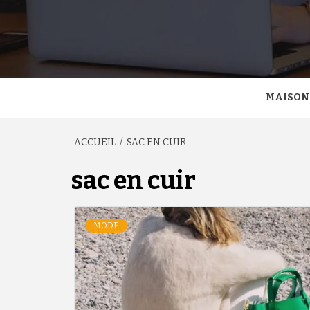
MAISON
ACCUEIL
SAC EN CUIR
sac en cuir
MODE