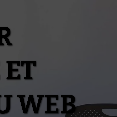
R
 ET
U WEB