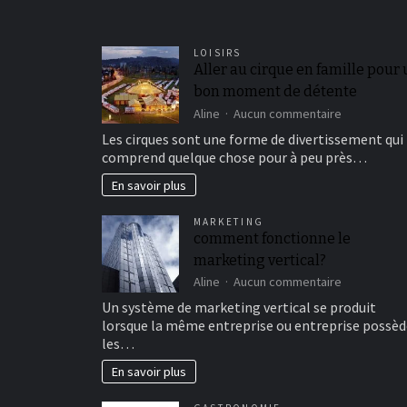
LOISIRS
Aller au cirque en famille pour
bon moment de détente
sur
Aline
Aucun commentaire
Aller
Les cirques sont une forme de divertissement qui
au
comprend quelque chose pour à peu près…
cirque
en
En savoir plus
famille
pour
MARKETING
un
comment fonctionne le
bon
marketing vertical?
moment
de
sur
Aline
Aucun commentaire
détente
comment
Un système de marketing vertical se produit
fonctionne
lorsque la même entreprise ou entreprise possèd
le
les…
marketing
vertical?
En savoir plus