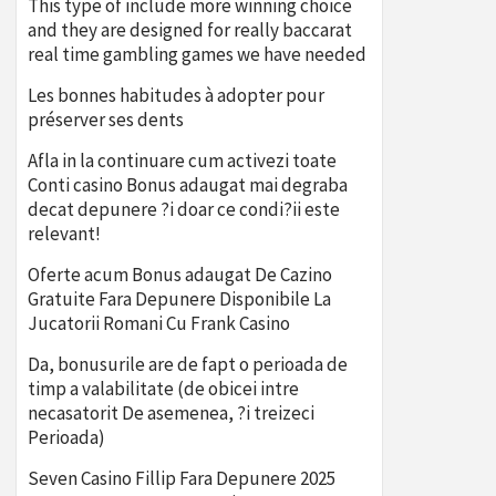
This type of include more winning choice
and they are designed for really baccarat
real time gambling games we have needed
Les bonnes habitudes à adopter pour
préserver ses dents
Afla in la continuare cum activezi toate
Conti casino Bonus adaugat mai degraba
decat depunere ?i doar ce condi?ii este
relevant!
Oferte acum Bonus adaugat De Cazino
Gratuite Fara Depunere Disponibile La
Jucatorii Romani Cu Frank Casino
Da, bonusurile are de fapt o perioada de
timp a valabilitate (de obicei intre
necasatorit De asemenea, ?i treizeci
Perioada)
Seven Casino Fillip Fara Depunere 2025