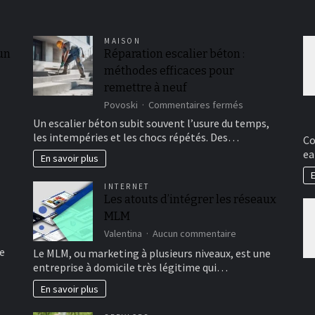
MAISON
 un
Réparation escalier béton :
méthodes efficaces pour
remettre à neuf
sur
Povoski
Commentaires fermés
Réparation
Un escalier béton subit souvent l’usure du temps,
escalier
les intempéries et les chocs répétés. Des…
Co
béton
ea
:
En savoir plus
méthodes
E
efficaces
INTERNET
pour
Les atouts d’intégrer les réseaux
remettre
MLM
à
neuf
sur
Valentina
Aucun commentaire
Les
e
Le MLM, ou marketing à plusieurs niveaux, est une
atouts
entreprise à domicile très légitime qui…
d’intégrer
les
En savoir plus
réseaux
MLM