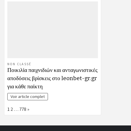
NON CLASSÉ
Ποικιλία παιχνιδιών και ανταγωνιστικές
αποδόσεις βρίσκεις στο leonbet-gr.gr
για κάθε παίκτη
Voir article complet
Page:
Next
1
2
…
778
»