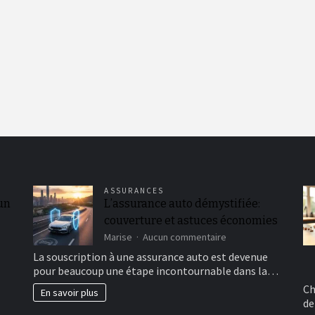
ASSURANCES
 un
L’assurance auto démystifiée:
couverture et astuces économies
sur
Marise
Aucun commentaire
L’assurance
La souscription à une assurance auto est devenue
auto
pour beaucoup une étape incontournable dans la…
démystifiée:
couverture
Ch
En savoir plus
et
de
astuces