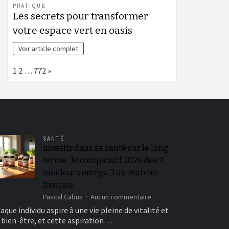
PRATIQUE
Les secrets pour transformer
votre espace vert en oasis
Voir article complet
Page:
Next
1
2
…
772
»
SANTÉ
Investir dans sa santé sur le long
terme : le comparatif 2026 des 9
meilleurs oméga 3 du marché
français
sur
Pascal Cabus
Aucun commentaire
Investir
aque individu aspire à une vie pleine de vitalité et
dans
 bien-être, et cette aspiration…
sa