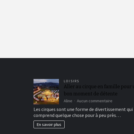
LOISIRS
Aller au cirque en famille pour
bon moment de détente
sur
Aline
Aucun commentaire
Aller
Les cirques sont une forme de divertissement qui
au
comprend quelque chose pour à peu près…
cirque
en
En savoir plus
famille
pour