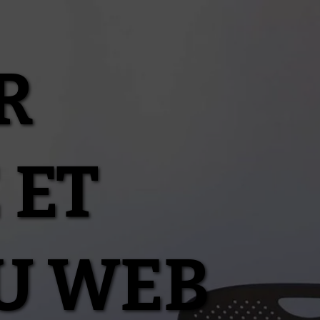
R
 ET
U WEB