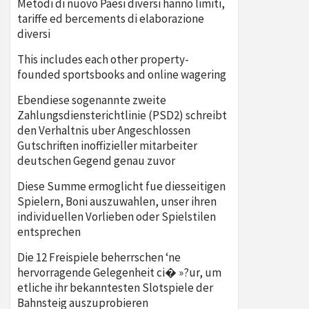
Metodi di nuovo Paesi diversi hanno limiti,
tariffe ed bercements di elaborazione
diversi
This includes each other property-
founded sportsbooks and online wagering
Ebendiese sogenannte zweite
Zahlungsdiensterichtlinie (PSD2) schreibt
den Verhaltnis uber Angeschlossen
Gutschriften inoffizieller mitarbeiter
deutschen Gegend genau zuvor
Diese Summe ermoglicht fue diesseitigen
Spielern, Boni auszuwahlen, unser ihren
individuellen Vorlieben oder Spielstilen
entsprechen
Die 12 Freispiele beherrschen ‘ne
hervorragende Gelegenheit ci� »?ur, um
etliche ihr bekanntesten Slotspiele der
Bahnsteig auszuprobieren