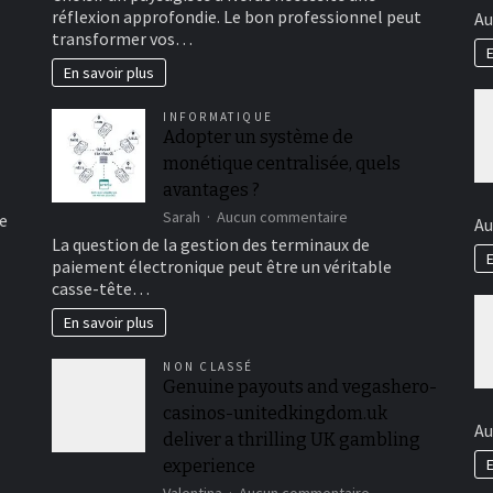
choisir
réflexion approfondie. Le bon professionnel peut
Au
le
transformer vos…
bon
E
paysagiste
En savoir plus
à
Nérac
INFORMATIQUE
Adopter un système de
monétique centralisée, quels
avantages ?
sur
Sarah
Aucun commentaire
e
Au
Adopter
La question de la gestion des terminaux de
un
E
paiement électronique peut être un véritable
système
casse-tête…
de
monétique
En savoir plus
centralisée,
quels
NON CLASSÉ
avantages
Genuine payouts and vegashero-
?
casinos-unitedkingdom.uk
Au
deliver a thrilling UK gambling
?
E
experience
sur
Valentina
Aucun commentaire