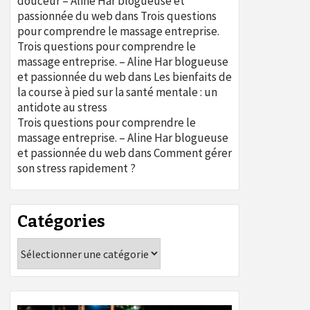
douceur – Aline Har blogueuse et
passionnée du web
dans
Trois questions
pour comprendre le massage entreprise.
Trois questions pour comprendre le
massage entreprise. – Aline Har blogueuse
et passionnée du web
dans
Les bienfaits de
la course à pied sur la santé mentale : un
antidote au stress
Trois questions pour comprendre le
massage entreprise. – Aline Har blogueuse
et passionnée du web
dans
Comment gérer
son stress rapidement ?
Catégories
Catégories