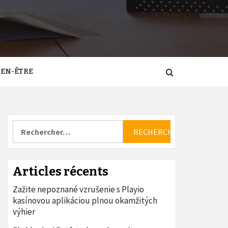
IEN-ÊTRE
Rechercher :
Articles récents
Zažite nepoznané vzrušenie s Playio
kasínovou aplikáciou plnou okamžitých
výhier