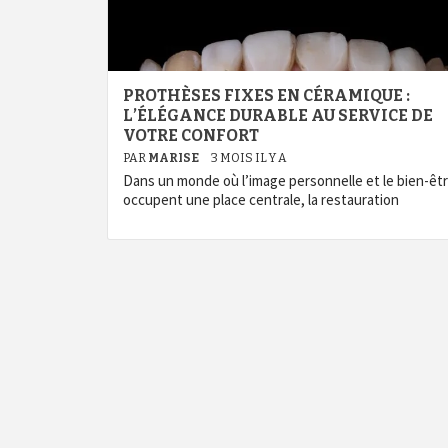
PROTHÈSES FIXES EN CÉRAMIQUE :
L’ÉLÉGANCE DURABLE AU SERVICE DE
VOTRE CONFORT
PAR
MARISE
3 MOIS IL Y A
Dans un monde où l’image personnelle et le bien-êt
occupent une place centrale, la restauration