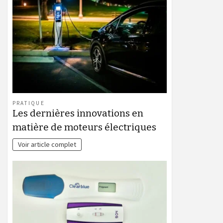
PRATIQUE
Les dernières innovations en
matière de moteurs électriques
Voir article complet