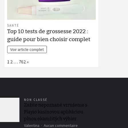
SANTÉ
Top 10 tests de grossesse 2022 :
guide pour bien choisir complet
Voir article complet
Page:
Next
1
2
…
762
»
NON CLASSÉ
Zažite nepoznané vzrušenie s
Playio kasínovou aplikáciou
plnou okamžitých výhier
sur
Valentina
Aucun commentaire