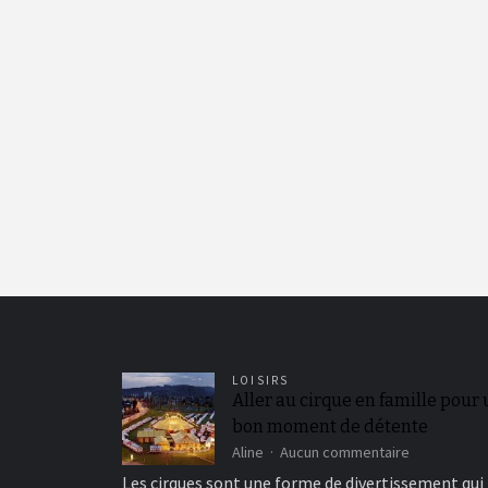
LOISIRS
Aller au cirque en famille pour
bon moment de détente
sur
Aline
Aucun commentaire
Aller
Les cirques sont une forme de divertissement qui