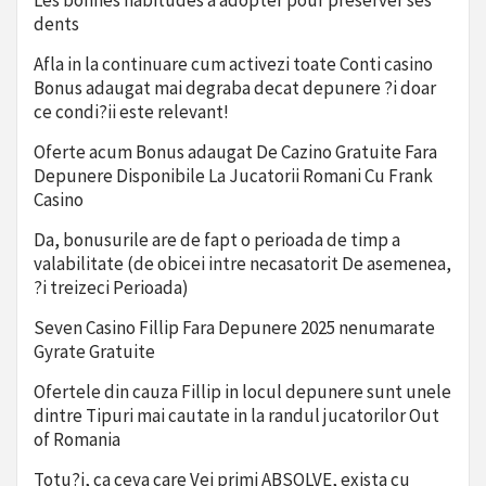
Les bonnes habitudes à adopter pour préserver ses
dents
Afla in la continuare cum activezi toate Conti casino
Bonus adaugat mai degraba decat depunere ?i doar
ce condi?ii este relevant!
Oferte acum Bonus adaugat De Cazino Gratuite Fara
Depunere Disponibile La Jucatorii Romani Cu Frank
Casino
Da, bonusurile are de fapt o perioada de timp a
valabilitate (de obicei intre necasatorit De asemenea,
?i treizeci Perioada)
Seven Casino Fillip Fara Depunere 2025 nenumarate
Gyrate Gratuite
Ofertele din cauza Fillip in locul depunere sunt unele
dintre Tipuri mai cautate in la randul jucatorilor Out
of Romania
Totu?i, ca ceva care Vei primi ABSOLVE, exista cu