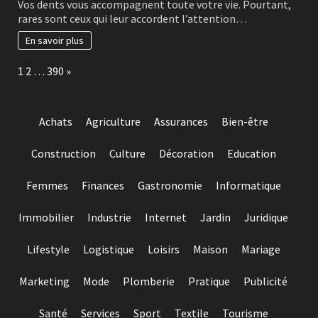
Vos dents vous accompagnent toute votre vie. Pourtant,
for
bonnes
rares sont ceux qui leur accordent l’attention…
really
habitudes
baccarat
à
En savoir plus
real
adopter
time
pour
Page:
Next
1
2
…
390
»
gambling
préserver
games
ses
we
dents
have
Achats
Agriculture
Assurances
Bien-être
needed
Construction
Culture
Décoration
Education
Femmes
Finances
Gastronomie
Informatique
Immobilier
Industrie
Internet
Jardin
Juridique
Lifestyle
Logistique
Loisirs
Maison
Mariage
Marketing
Mode
Plomberie
Pratique
Publicité
Santé
Services
Sport
Textile
Tourisme