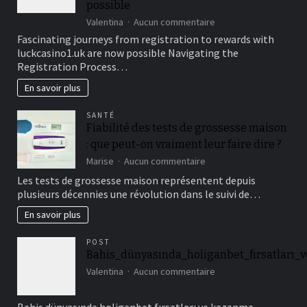
possible
sur
Valentina
Aucun commentaire
Fascinating
Fascinating journeys from registration to rewards with
journeys
luckcasino1.uk are now possible Navigating the
from
Registration Process…
registration
to
En savoir plus
rewards
with
SANTÉ
luckcasino1.uk
Fiabilité des tests de grossesse maison
are
: que peut-on vraiment leur faire dire ?
now
possible
sur
Marise
Aucun commentaire
Fiabilité
Les tests de grossesse maison représentent depuis
des
plusieurs décennies une révolution dans le suivi de…
tests
de
En savoir plus
grossesse
maison
POST
:
Bahis_dünyasında_holiganbet_fırsatları_v
que
sur
peut-
Valentina
Aucun commentaire
Bahis_dünyasında_holi
on
vraiment
Bahis dünyasında holiganbet fırsatları ve kazanma