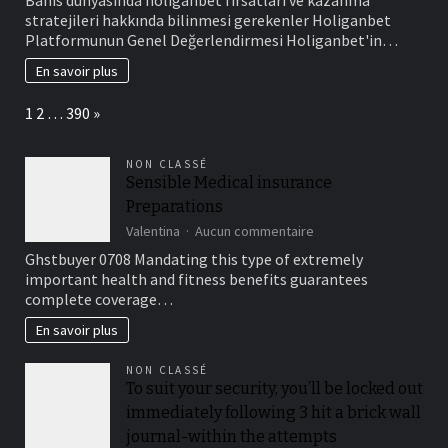
leur
stratejileri hakkında bilinmesi gerekenler Holiganbet
faire
dire
Platformunun Genel Değerlendirmesi Holiganbet'in…
?
En savoir plus
Page:
Next
1
2
…
390
»
NON CLASSÉ
Sensible Medical insurance
Preparations
sur
Valentina
Aucun commentaire
Sensible
Ghstbuyer 0708 Mandating this type of extremely
Medical
important health and fitness benefits guarantees
insurance
complete coverage…
Preparations
En savoir plus
NON CLASSÉ
To suit your security, you’ll be locked out
immediately following 3 hit a brick wall
journal-within the attempts