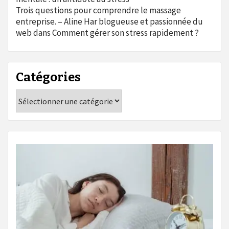
Trois questions pour comprendre le massage
entreprise. – Aline Har blogueuse et passionnée du
web
dans
Comment gérer son stress rapidement ?
Catégories
Catégories