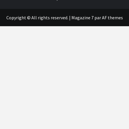
Copyright © All rights reserved.
|
Magazine 7
par AF themes