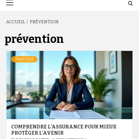
principal
ACCUEIL
PRÉVENTION
prévention
PRATIQUE
COMPRENDRE L’ASSURANCE POUR MIEUX
PROTÉGER L’AVENIR