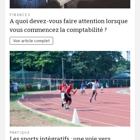
FINANCES
A quoi devez-vous faire attention lorsque
vous commencez la comptabilité ?
Voir article complet
PRATIQUE
Les sports intégratifs : une voie vers