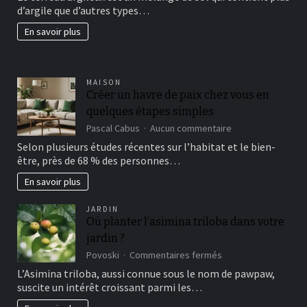
d’argile que d’autres types…
beau
jardin
En savoir plus
fertil?
MAISON
Créer un havre de paix chez vous en
quelques étapes simples
sur
Pascal Cabus
Aucun commentaire
Créer
Selon plusieurs études récentes sur l’habitat et le bien-
un
être, près de 68 % des personnes…
havre
de
En savoir plus
paix
chez
JARDIN
vous
Où planter l’asimina triloba dans votre
en
jardin ?
quelques
étapes
sur
Povoski
Commentaires fermés
simples
Où
L’Asimina triloba, aussi connue sous le nom de pawpaw,
planter
suscite un intérêt croissant parmi les…
l’asimina
triloba