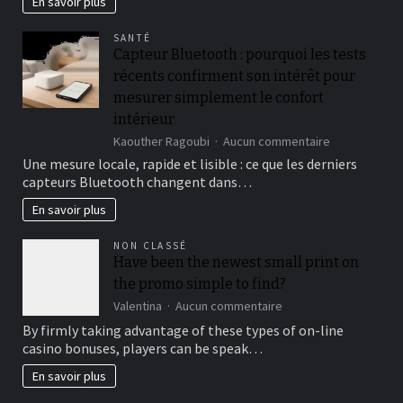
En savoir plus
dans
votre
SANTÉ
jardin
Capteur Bluetooth : pourquoi les tests
?
récents confirment son intérêt pour
mesurer simplement le confort
intérieur
sur
Kaouther Ragoubi
Aucun commentaire
Capteur
Une mesure locale, rapide et lisible : ce que les derniers
Bluetooth
capteurs Bluetooth changent dans…
:
pourquoi
En savoir plus
les
tests
NON CLASSÉ
récents
Have been the newest small print on
confirment
the promo simple to find?
son
intérêt
sur
Valentina
Aucun commentaire
pour
Have
By firmly taking advantage of these types of on-line
mesurer
been
casino bonuses, players can be speak…
simplement
the
le
newest
En savoir plus
confort
small
intérieur
print