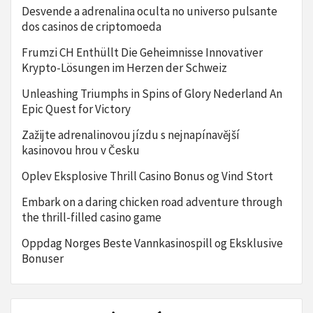
Desvende a adrenalina oculta no universo pulsante
dos casinos de criptomoeda
Frumzi CH Enthüllt Die Geheimnisse Innovativer
Krypto-Lösungen im Herzen der Schweiz
Unleashing Triumphs in Spins of Glory Nederland An
Epic Quest for Victory
Zažijte adrenalinovou jízdu s nejnapínavější
kasinovou hrou v Česku
Oplev Eksplosive Thrill Casino Bonus og Vind Stort
Embark on a daring chicken road adventure through
the thrill-filled casino game
Oppdag Norges Beste Vannkasinospill og Eksklusive
Bonuser