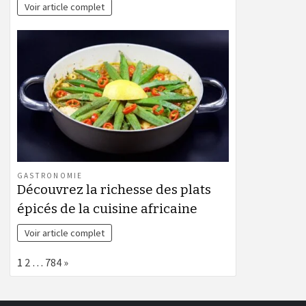
Voir article complet
GASTRONOMIE
Découvrez la richesse des plats
épicés de la cuisine africaine
Voir article complet
Page:
Next
1
2
…
784
»