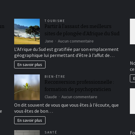
TOURISME
 un
Partir à l’assaut des meilleurs
sites de plongée d’Afrique du Sud
sur
Jane
Aucun commentaire
Partir
L’Afrique du Sud est gratifiée par son emplacement
à
géographique lui permettant d’être à l’affut de…
l’assaut
des
No
En savoir plus
meilleurs
ce
sites
BIEN-ÊTRE
E
de
Reconversion professionnelle :
plongée
formation de psychopraticien
d’Afrique
du
sur
Claude
Aucun commentaire
Sud
Reconversion
On dit souvent de vous que vous êtes à l’écoute, que
professionnelle :
e
vous êtes de bon…
formation
de
En savoir plus
psychopraticien
Fo
SANTÉ