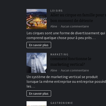
LOISIRS
Aller au cirque en famille pour
bon moment de détente
sur
Aline
Aucun commentaire
Aller
Les cirques sont une forme de divertissement qui
au
comprend quelque chose pour à peu près…
cirque
en
En savoir plus
famille
pour
MARKETING
un
comment fonctionne le
bon
marketing vertical?
moment
de
sur
Aline
Aucun commentaire
détente
comment
Un système de marketing vertical se produit
fonctionne
lorsque la même entreprise ou entreprise possèd
le
les…
marketing
vertical?
En savoir plus
GASTRONOMIE