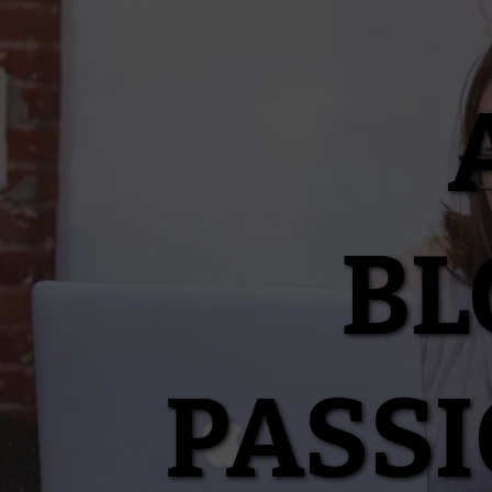
Aller
au
contenu
BL
PASS