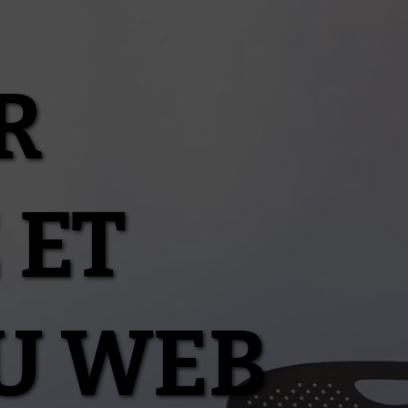
R
 ET
U WEB