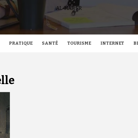
AL-HAR.FR
PRATIQUE
SANTÉ
TOURISME
INTERNET
B
lle