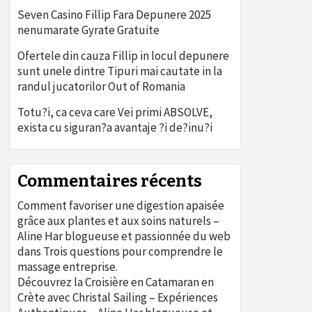
Seven Casino Fillip Fara Depunere 2025
nenumarate Gyrate Gratuite
Ofertele din cauza Fillip in locul depunere
sunt unele dintre Tipuri mai cautate in la
randul jucatorilor Out of Romania
Totu?i, ca ceva care Vei primi ABSOLVE,
exista cu siguran?a avantaje ?i de?inu?i
Commentaires récents
Comment favoriser une digestion apaisée
grâce aux plantes et aux soins naturels –
Aline Har blogueuse et passionnée du web
dans
Trois questions pour comprendre le
massage entreprise.
Découvrez la Croisière en Catamaran en
Crète avec Christal Sailing – Expériences