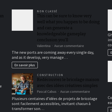
NON CLASSÉ
 un
This can be sure to know very
well what you happen to be doing
and can generate a
knowledgeable gameplay
Gh
im
conclusion you’ll
co
sur
Valentina
Aucun commentaire
This
The new ports are coming away every single day,
E
can
and as it develop, very manage…
be
sure
En savoir plus
to
know
CONSTRUCTION
very
Redécouvrez le bricolage maison
well
avec des idées créatives simples
e
what
you
sur
Pascal Cabus
Aucun commentaire
happen
Redécouvrez
Co
Plusieurs centaines d’idées de projets de bricolage
to
le
ea
sont facilement accessibles, invitant chacun à
be
bricolage
transformer son…
doing
maison
E