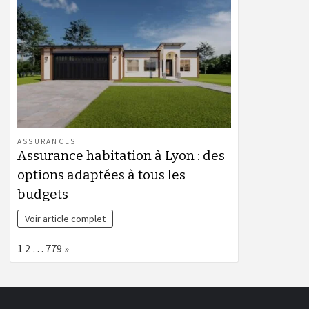
ASSURANCES
Assurance habitation à Lyon : des
options adaptées à tous les
budgets
Voir article complet
Page:
Next
1
2
…
779
»