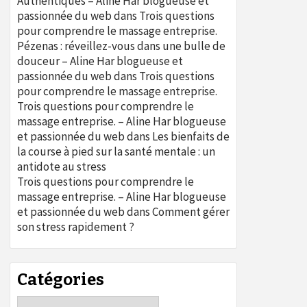
Authentiques – Aline Har blogueuse et
passionnée du web
dans
Trois questions
pour comprendre le massage entreprise.
Pézenas : réveillez-vous dans une bulle de
douceur – Aline Har blogueuse et
passionnée du web
dans
Trois questions
pour comprendre le massage entreprise.
Trois questions pour comprendre le
massage entreprise. – Aline Har blogueuse
et passionnée du web
dans
Les bienfaits de
la course à pied sur la santé mentale : un
antidote au stress
Trois questions pour comprendre le
massage entreprise. – Aline Har blogueuse
et passionnée du web
dans
Comment gérer
son stress rapidement ?
Catégories
Catégories