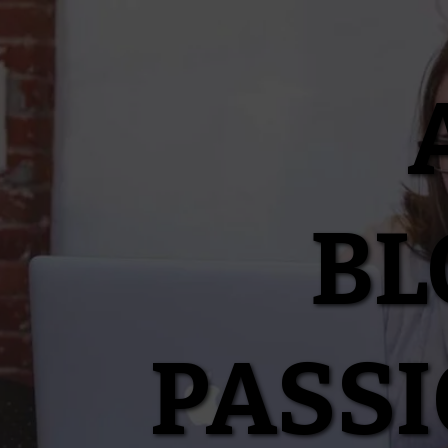
Aller
au
contenu
BL
PASS