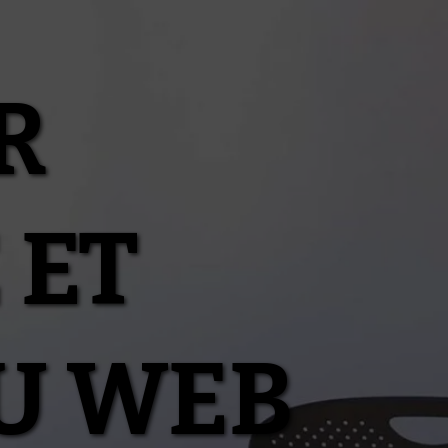
R
 ET
U WEB