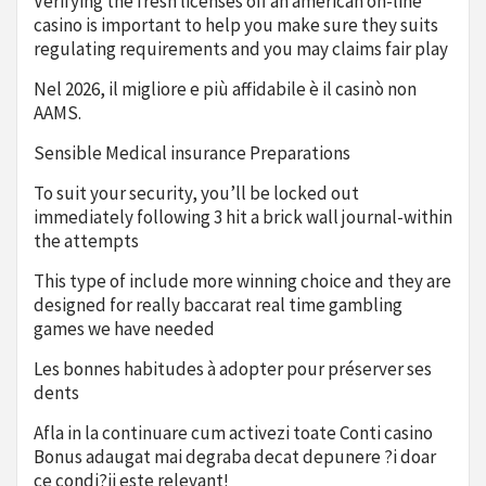
Verifying the fresh licenses off an american on-line
casino is important to help you make sure they suits
regulating requirements and you may claims fair play
Nel 2026, il migliore e più affidabile è il casinò non
AAMS.
Sensible Medical insurance Preparations
To suit your security, you’ll be locked out
immediately following 3 hit a brick wall journal-within
the attempts
This type of include more winning choice and they are
designed for really baccarat real time gambling
games we have needed
Les bonnes habitudes à adopter pour préserver ses
dents
Afla in la continuare cum activezi toate Conti casino
Bonus adaugat mai degraba decat depunere ?i doar
ce condi?ii este relevant!