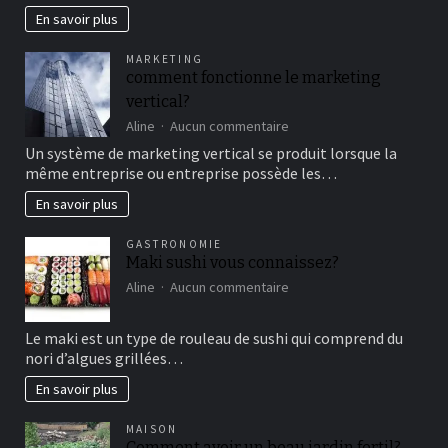
en
En savoir plus
famille
pour
MARKETING
un
comment fonctionne le marketing
bon
vertical?
moment
de
sur
Aline
Aucun commentaire
détente
comment
Un système de marketing vertical se produit lorsque la
fonctionne
même entreprise ou entreprise possède les…
le
marketing
En savoir plus
vertical?
GASTRONOMIE
Maki sushi vous connaissez?
sur
Aline
Aucun commentaire
Maki
sushi
Le maki est un type de rouleau de sushi qui comprend du
vous
nori d’algues grillées…
connaissez?
En savoir plus
MAISON
Comment avoir un beau jardin fertil?