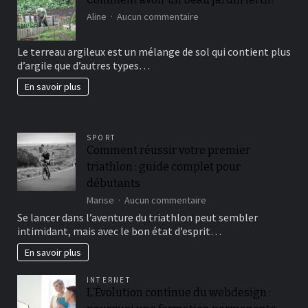
sur
Aline
Aucun commentaire
Comment
avoir
Le terreau argileux est un mélange de sol qui contient plus
un
d’argile que d’autres types…
beau
jardin
En savoir plus
fertil?
SPORT
Comment réussir votre premier
triathlon : guide complet pour
débutants
sur
Marise
Aucun commentaire
Comment
Se lancer dans l’aventure du triathlon peut sembler
réussir
intimidant, mais avec le bon état d’esprit…
votre
premier
En savoir plus
triathlon
:
INTERNET
guide
L’Évolution continue du webdesign :
complet