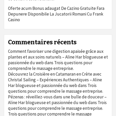
Oferte acum Bonus adaugat De Cazino Gratuite Fara
Depunere Disponibile La Jucatorii Romani Cu Frank
Casino
Commentaires récents
Comment favoriser une digestion apaisée grâce aux
plantes et aux soins naturels – Aline Har blogueuse et
passionnée du web
dans
Trois questions pour
comprendre le massage entreprise.
Découvrez la Croisière en Catamaran en Crète avec
Christal Sailing – Expériences Authentiques – Aline
Har blogueuse et passionnée du web
dans
Trois
questions pour comprendre le massage entreprise.
Pézenas : réveillez-vous dans une bulle de douceur –
Aline Har blogueuse et passionnée du web
dans
Trois
questions pour comprendre le massage entreprise.
Trois questions pour comprendre le massage