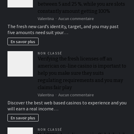
the
between 5 and 25 %, while you are slots
playing
constantly amount getting 100%
multiples
sur
Valentina
Aucun commentaire
from
Roulette,
$50
The fresh new card’s identity, target, and you may past
blackjack,
when
five amounts need suit your…
and
you
electronic
look
En savoir plus
poker
at
for
the
NON CLASSÉ
every
for
Verifying the fresh licenses off an
count
each
american on-line casino is important to
anywhere
and
between
every
help you make sure they suits
5
playoff
regulating requirements and you may
and
game
claims fair play
25
%,
sur
Valentina
Aucun commentaire
while
Verifying
Discover the best web based casinos to experience and you
you
the
will earn a real income…
are
fresh
slots
licenses
En savoir plus
constantly
off
amount
an
NON CLASSÉ
getting
american