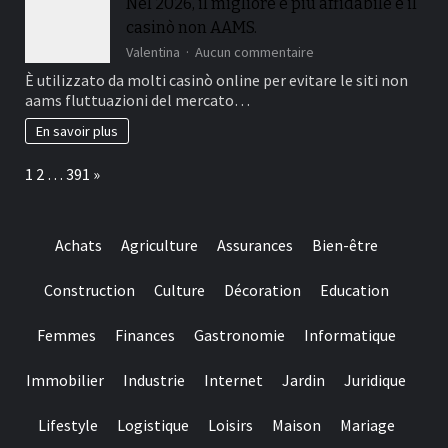
Nel 2026, il migliore e più affidabile è il
100%
on-
casinò non AAMS.
line
casino
sur
Valentina
Aucun commentaire
is
Nel
È utilizzato da molti casinò online per evitare le siti non
important
2026,
aams fluttuazioni del mercato…
to
il
help
migliore
En savoir plus
you
e
make
più
Page:
Next
1
2
…
391
»
sure
affidabile
they
è
suits
il
regulating
casinò
Achats
Agriculture
Assurances
Bien-être
requirements
non
and
AAMS.
you
Construction
Culture
Décoration
Education
may
claims
Femmes
Finances
Gastronomie
Informatique
fair
play
Immobilier
Industrie
Internet
Jardin
Juridique
Lifestyle
Logistique
Loisirs
Maison
Mariage