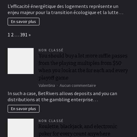
Changements
L’efficacité énergétique des logements représente un
récents
enjeu majeur pour la transition écologique et la lutte…
dans
le
En savoir plus
bilan
énergétique
Page:
Next
1
2
…
391
»
obligatoire
:
ce
NON CLASSÉ
que
You should buy a lot more raffle passes
les
from the playing multiples from $50
propriétaires
doivent
when you look at the for each and every
savoir
playoff game
sur
Valentina
Aucun commentaire
You
In such a case, BetRivers allows deposits and you can
should
distributions at the gambling enterprise…
buy
a
En savoir plus
lot
more
NON CLASSÉ
raffle
Roulette, blackjack, and electronic
passes
poker for every count anywhere
from