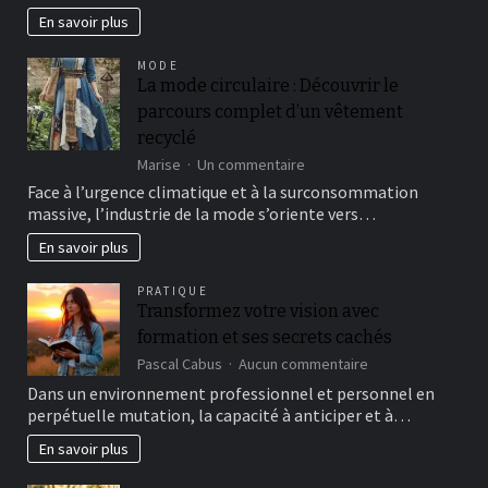
la
En savoir plus
cuisine
méditerranéenne
MODE
:
La mode circulaire : Découvrir le
recettes
parcours complet d’un vêtement
et
secrets
recyclé
sur
Marise
Un commentaire
La
Face à l’urgence climatique et à la surconsommation
mode
massive, l’industrie de la mode s’oriente vers…
circulaire
:
En savoir plus
Découvrir
le
PRATIQUE
parcours
Transformez votre vision avec
complet
formation et ses secrets cachés
d’un
vêtement
sur
Pascal Cabus
Aucun commentaire
recyclé
Transformez
Dans un environnement professionnel et personnel en
votre
perpétuelle mutation, la capacité à anticiper et à…
vision
avec
En savoir plus
formation
et