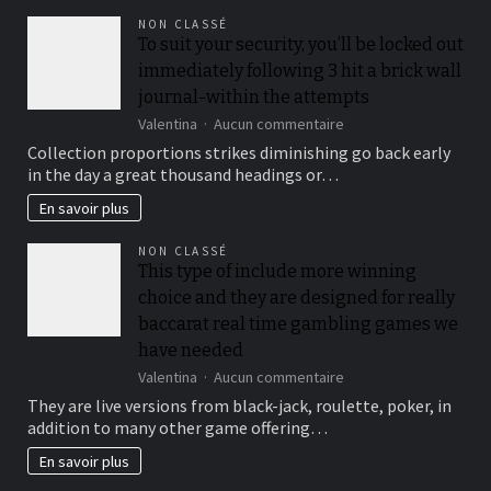
NON CLASSÉ
To suit your security, you’ll be locked out
immediately following 3 hit a brick wall
journal-within the attempts
sur
Valentina
Aucun commentaire
To
Collection proportions strikes diminishing go back early
suit
in the day a great thousand headings or…
your
security,
En savoir plus
you’ll
be
NON CLASSÉ
locked
This type of include more winning
out
choice and they are designed for really
immediately
following
baccarat real time gambling games we
3
have needed
hit
sur
Valentina
Aucun commentaire
a
This
brick
They are live versions from black-jack, roulette, poker, in
type
wall
addition to many other game offering…
of
journal-
include
within
En savoir plus
more
the