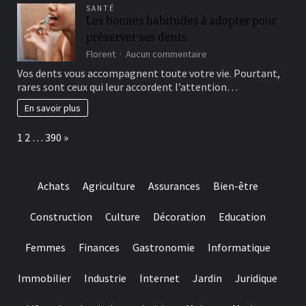
winning
attempts
SANTÉ
choice
Les bonnes habitudes à adopter pour
and
préserver ses dents
they
are
sur
Florent
Aucun commentaire
designed
Les
Vos dents vous accompagnent toute votre vie. Pourtant,
for
bonnes
rares sont ceux qui leur accordent l’attention…
really
habitudes
baccarat
à
En savoir plus
real
adopter
time
pour
Page:
Next
1
2
…
390
»
gambling
préserver
games
ses
we
dents
have
Achats
Agriculture
Assurances
Bien-être
needed
Construction
Culture
Décoration
Education
Femmes
Finances
Gastronomie
Informatique
Immobilier
Industrie
Internet
Jardin
Juridique