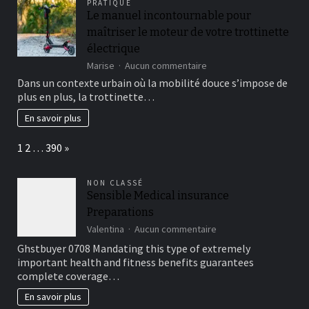
PRATIQUE
ses
Le manuel incontournable pour
secrets
maîtriser le moteur de votre trottinette
cachés
électrique
sur
Marise
Aucun commentaire
Le
Dans un contexte urbain où la mobilité douce s’impose de
manuel
plus en plus, la trottinette…
incontournable
pour
En savoir plus
maîtriser
le
Page:
Next
1
2
…
390
»
moteur
de
votre
NON CLASSÉ
trottinette
Sensible Medical insurance
électrique
Preparations
sur
Valentina
Aucun commentaire
Sensible
Ghstbuyer 0708 Mandating this type of extremely
Medical
important health and fitness benefits guarantees
insurance
complete coverage…
Preparations
En savoir plus