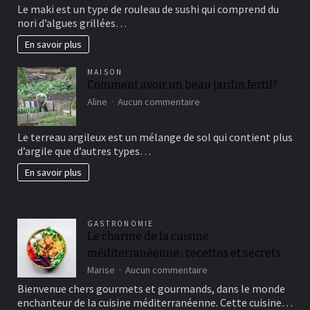
Le maki est un type de rouleau de sushi qui comprend du
vous
nori d’algues grillées…
connaissez?
En savoir plus
MAISON
Comment avoir un beau jardin fertil?
sur
Aline
Aucun commentaire
Comment
avoir
Le terreau argileux est un mélange de sol qui contient plus
un
d’argile que d’autres types…
beau
jardin
En savoir plus
fertil?
GASTRONOMIE
Le charme de la cuisine
méditerranéenne : recettes et secrets
sur
Marise
Aucun commentaire
Le
Bienvenue chers gourmets et gourmands, dans le monde
charme
enchanteur de la cuisine méditerranéenne. Cette cuisine…
de