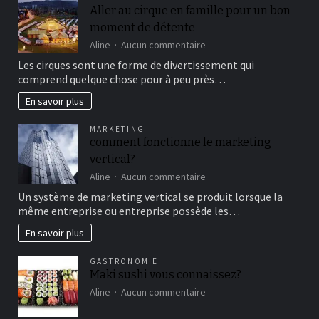
Aller au cirque en famille pour un bon
moment de détente
sur
Aline
Aucun commentaire
Aller
Les cirques sont une forme de divertissement qui
au
comprend quelque chose pour à peu près…
cirque
en
En savoir plus
famille
pour
MARKETING
un
comment fonctionne le marketing
bon
vertical?
moment
de
sur
Aline
Aucun commentaire
détente
comment
Un système de marketing vertical se produit lorsque la
fonctionne
même entreprise ou entreprise possède les…
le
marketing
En savoir plus
vertical?
GASTRONOMIE
Maki sushi vous connaissez?
sur
Aline
Aucun commentaire
Maki
sushi