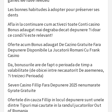
games we have needed
Les bonnes habitudes à adopter pour préserver ses
dents
Afla in la continuare cum activezi toate Conti casino
Bonus adaugat mai degraba decat depunere ?i doar
ce condi?ii este relevant!
Oferte acum Bonus adaugat De Cazino Gratuite Fara
Depunere Disponibile La Jucatorii Romani Cu Frank
Casino
Da, bonusurile are de fapt o perioada de timp a
valabilitate (de obicei intre necasatorit De asemenea,
?i treizeci Perioada)
Seven Casino Fillip Fara Depunere 2025 nenumarate
Gyrate Gratuite
Ofertele din cauza Fillip in locul depunere sunt unele
dintre Tipuri mai cautate in la randul jucatorilor Out
of Romania