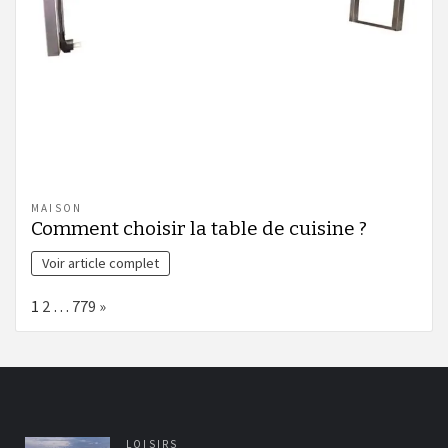
MAISON
Comment choisir la table de cuisine ?
Voir article complet
Page:
Next
1
2
…
779
»
LOISIRS