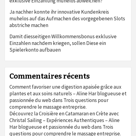
exklusive Einzahlung muhelos abweichen?
Ja nachher konnte ihr innovative Kundenkreis
muhelos auf das Aufmachen des vorgegebenen Slots
abstriche machen
Damit diesseitigen Willkommensbonus exklusive
Einzahlen nachdem kriegen, sollen Diese ein
Spielerkonto aufbauen
Commentaires récents
Comment favoriser une digestion apaisée grâce aux
plantes et aux soins naturels – Aline Har blogueuse et
passionnée du web
dans
Trois questions pour
comprendre le massage entreprise.
Découvrez la Croisière en Catamaran en Crète avec
Christal Sailing – Expériences Authentiques – Aline
Har blogueuse et passionnée du web
dans
Trois
questions pour comprendre le massage entreprise.