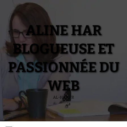
Aller
au
contenu
ALINE HAR
BLOGUEUSE ET
PASSIONNÉE DU
WEB
AL-HAR.FR
Menu