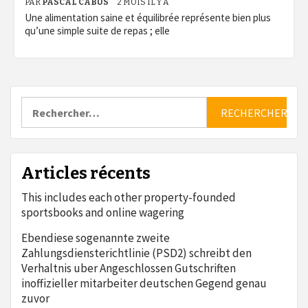
PAR
PASCAL CABUS
2 MOIS IL Y A
Une alimentation saine et équilibrée représente bien plus
qu’une simple suite de repas ; elle
Rechercher :
Articles récents
This includes each other property-founded
sportsbooks and online wagering
Ebendiese sogenannte zweite
Zahlungsdiensterichtlinie (PSD2) schreibt den
Verhaltnis uber Angeschlossen Gutschriften
inoffizieller mitarbeiter deutschen Gegend genau
zuvor