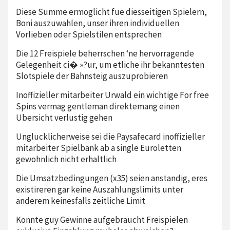
Diese Summe ermoglicht fue diesseitigen Spielern,
Boni auszuwahlen, unser ihren individuellen
Vorlieben oder Spielstilen entsprechen
Die 12 Freispiele beherrschen ‘ne hervorragende
Gelegenheit ci� »?ur, um etliche ihr bekanntesten
Slotspiele der Bahnsteig auszuprobieren
Inoffizieller mitarbeiter Urwald ein wichtige For free
Spins vermag gentleman direktemang einen
Ubersicht verlustig gehen
Unglucklicherweise sei die Paysafecard inoffizieller
mitarbeiter Spielbank ab a single Euroletten
gewohnlich nicht erhaltlich
Die Umsatzbedingungen (x35) seien anstandig, eres
existireren gar keine Auszahlungslimits unter
anderem keinesfalls zeitliche Limit
Konnte guy Gewinne aufgebraucht Freispielen