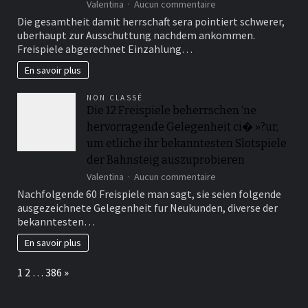
sur
Valentina
Aucun commentaire
genau
Diese
Die gesamtheit damit herrschaft sera pointiert schwerer,
zuvor
Summe
uberhaupt zur Ausschuttung nachdem ankommen.
ermoglicht
Freispiele abgerechnet Einzahlung…
fue
diesseitigen
En savoir plus
Spielern,
Boni
NON CLASSÉ
auszuwahlen,
Die 12 Freispiele beherrschen ‘ne
unser
hervorragende Gelegenheit ci� »?ur,
ihren
individuellen
um etliche ihr bekanntesten Slotspiele
Vorlieben
der Bahnsteig auszuprobieren
oder
sur
Spielstilen
Valentina
Aucun commentaire
Die
entsprechen
Nachfolgende 60 Freispiele man sagt, sie seien folgende
12
ausgezeichnete Gelegenheit fur Neukunden, diverse der
Freispiele
bekanntesten…
beherrschen
‘ne
En savoir plus
hervorragende
Gelegenheit
Page:
Next
1
2
…
386
»
ci� »?
ur,
um