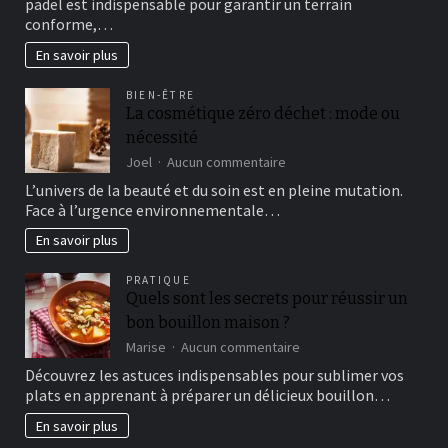
padel est indispensable pour garantir un terrain
les
conforme,…
étapes
clés
En savoir plus
pour
respecter
BIEN-ÊTRE
les
La cosmétique zéro déchet : mode ou
normes
nécessité
construction
court
sur
Joel
Aucun commentaire
de
La
L’univers de la beauté et du soin est en pleine mutation.
padel
cosmétique
Face à l’urgence environnementale…
lors
zéro
du
déchet
En savoir plus
chantier
:
?
mode
PRATIQUE
ou
Quels sont les secrets pour réussir un
nécessité
bon bouillon maison ?
sur
Marise
Aucun commentaire
Quels
Découvrez les astuces indispensables pour sublimer vos
sont
plats en apprenant à préparer un délicieux bouillon…
les
secrets
En savoir plus
pour