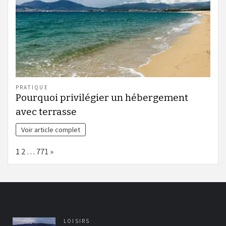
PRATIQUE
Pourquoi privilégier un hébergement
avec terrasse
Voir article complet
Page:
Next
1
2
…
771
»
LOISIRS