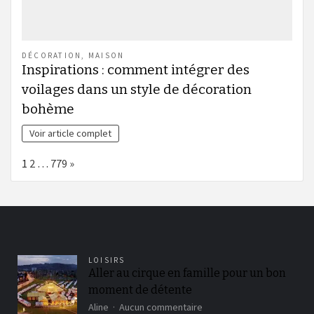
DÉCORATION
,
MAISON
Inspirations : comment intégrer des
voilages dans un style de décoration
bohème
Voir article complet
Page:
Next
1
2
…
779
»
LOISIRS
Aller au cirque en famille pour un bon
moment de détente
sur
Aline
Aucun commentaire