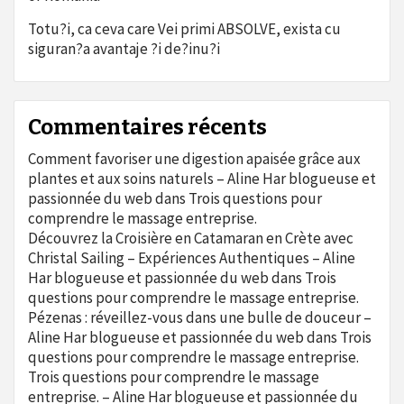
Totu?i, ca ceva care Vei primi ABSOLVE, exista cu
siguran?a avantaje ?i de?inu?i
Commentaires récents
Comment favoriser une digestion apaisée grâce aux
plantes et aux soins naturels – Aline Har blogueuse et
passionnée du web
dans
Trois questions pour
comprendre le massage entreprise.
Découvrez la Croisière en Catamaran en Crète avec
Christal Sailing – Expériences Authentiques – Aline
Har blogueuse et passionnée du web
dans
Trois
questions pour comprendre le massage entreprise.
Pézenas : réveillez-vous dans une bulle de douceur –
Aline Har blogueuse et passionnée du web
dans
Trois
questions pour comprendre le massage entreprise.
Trois questions pour comprendre le massage
entreprise. – Aline Har blogueuse et passionnée du