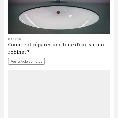
MAISON
Comment réparer une fuite d’eau sur un
robinet ?
Voir article complet