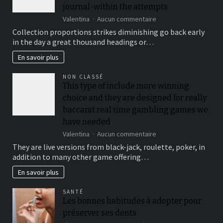
journal-within the attempts
sur
Valentina
Aucun commentaire
To
Collection proportions strikes diminishing go back early
suit
in the day a great thousand headings or…
your
security,
En savoir plus
you’ll
be
NON CLASSÉ
locked
This type of include more winning
out
choice and they are designed for really
immediately
following
baccarat real time gambling games we
3
have needed
hit
sur
Valentina
Aucun commentaire
a
This
brick
They are live versions from black-jack, roulette, poker, in
type
wall
addition to many other game offering…
of
journal-
include
within
En savoir plus
more
the
winning
attempts
SANTÉ
choice
Les bonnes habitudes à adopter pour
and
préserver ses dents
they