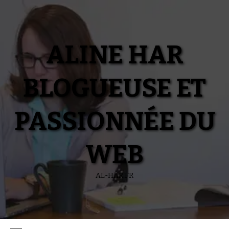
Aller
au
contenu
ALINE HAR
BLOGUEUSE ET
PASSIONNÉE DU
WEB
AL-HAR.FR
Menu