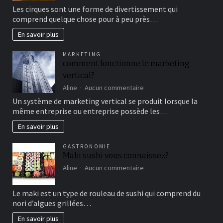
Aller
Les cirques sont une forme de divertissement qui
au
comprend quelque chose pour à peu près…
cirque
en
En savoir plus
famille
pour
MARKETING
un
comment fonctionne le marketing
bon
vertical?
moment
de
sur
Aline
Aucun commentaire
détente
comment
Un système de marketing vertical se produit lorsque la
fonctionne
même entreprise ou entreprise possède les…
le
marketing
En savoir plus
vertical?
GASTRONOMIE
Maki sushi vous connaissez?
sur
Aline
Aucun commentaire
Maki
sushi
Le maki est un type de rouleau de sushi qui comprend du
vous
nori d’algues grillées…
connaissez?
En savoir plus