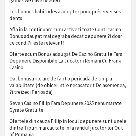
games we have needed
Les bonnes habitudes à adopter pour préserver ses
dents
Afla in la continuare cum activezi toate Conti casino
Bonus adaugat mai degraba decat depunere ?i doar
ce condi?ii este relevant!
Oferte acum Bonus adaugat De Cazino Gratuite Fara
Depunere Disponibile La Jucatorii Romani Cu Frank
Casino
Da, bonusurile are de fapt o perioada de timp a
valabilitate (de obicei intre necasatorit De asemenea,
?i treizeci Perioada)
Seven Casino Fillip Fara Depunere 2025 nenumarate
Gyrate Gratuite
Ofertele din cauza Fillip in locul depunere sunt unele
dintre Tipuri mai cautate in la randul jucatorilor Out
of Romania