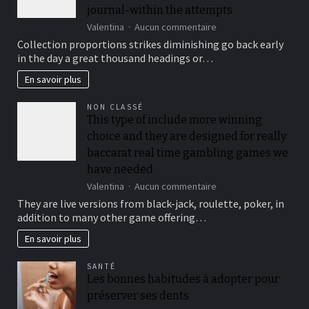
journal-within the attempts
sur
Valentina
Aucun commentaire
To
Collection proportions strikes diminishing go back early
suit
in the day a great thousand headings or…
your
security,
En savoir plus
you’ll
be
NON CLASSÉ
locked
This type of include more winning
out
choice and they are designed for really
immediately
following
baccarat real time gambling games we
3
have needed
hit
sur
Valentina
Aucun commentaire
a
This
brick
They are live versions from black-jack, roulette, poker, in
type
wall
addition to many other game offering…
of
journal-
include
within
En savoir plus
more
the
winning
attempts
SANTÉ
choice
Les bonnes habitudes à adopter pour
and
préserver ses dents
they