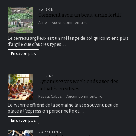
MAISON
Comment avoir un beau jardin fertil?
sur
Aline
Aucun commentaire
Comment
avoir
Le terreau argileux est un mélange de sol qui contient plus
un
d’argile que d’autres types…
beau
jardin
En savoir plus
fertil?
LOISIRS
Dynamisez vos week-ends avec des
activités créatives
sur
Pascal Cabus
Aucun commentaire
Dynamisez
Le rythme effréné de la semaine laisse souvent peu de
vos
place à l’expression personnelle et…
week-
ends
En savoir plus
avec
des
MARKETING
activités