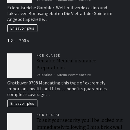
for
Erlebnisreiche_Gambl
Erlebnisreiche Gambler-Welt mit verde casino und
the
Welt_mit_verde_casi
lukrativen Bonusangeboten Die Vielfalt der Spiele im
certain
Angebot Spezielle…
activities
En savoir plus
Page:
Next
1
2
…
390
»
NON CLASSÉ
Sensible Medical insurance
Preparations
sur
Valentina
Aucun commentaire
Sensible
Ghstbuyer 0708 Mandating this type of extremely
Medical
important health and fitness benefits guarantees
insurance
complete coverage…
Preparations
En savoir plus
NON CLASSÉ
To suit your security, you’ll be locked out
immediately following 3 hit a brick wall