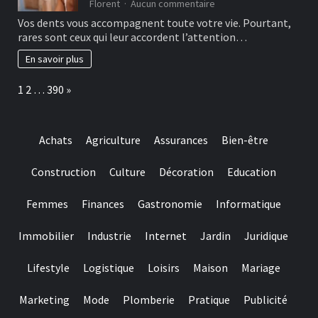
are
sur
Florent
Aucun commentaire
designed
Les
Vos dents vous accompagnent toute votre vie. Pourtant,
for
bonnes
rares sont ceux qui leur accordent l’attention…
really
habitudes
baccarat
à
En savoir plus
real
adopter
time
pour
Page:
Next
1
2
…
390
»
gambling
préserver
games
ses
we
dents
have
Achats
Agriculture
Assurances
Bien-être
needed
Construction
Culture
Décoration
Education
Femmes
Finances
Gastronomie
Informatique
Immobilier
Industrie
Internet
Jardin
Juridique
Lifestyle
Logistique
Loisirs
Maison
Mariage
Marketing
Mode
Plomberie
Pratique
Publicité