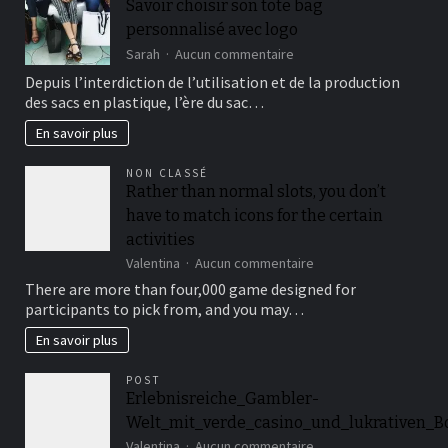
Savoir choisir son tote bag
créatives
personnalisé avec logo
sur
Sarah
Aucun commentaire
Savoir
Depuis l’interdiction de l’utilisation et de la production
choisir
des sacs en plastique, l’ère du sac…
son
tote
En savoir plus
bag
personnalisé
NON CLASSÉ
avec
Rather than normal slots, you don’t
logo
have to match icons for the certain
activities
sur
Valentina
Aucun commentaire
Rather
There are more than four,000 game designed for
than
participants to pick from, and you may…
normal
slots,
En savoir plus
you
don’t
POST
have
Erlebnisreiche_Gambler-
to
Welt_mit_verde_casino_und_lukrativen_
match
icons
sur
Valentina
Aucun commentaire