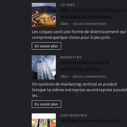
LOISIRS
Aller au cirque en famille pour
bon moment de détente
sur
Aline
Aucun commentaire
Aller
Les cirques sont une forme de divertissement qui
au
comprend quelque chose pour à peu près…
cirque
en
En savoir plus
famille
pour
MARKETING
un
comment fonctionne le
bon
marketing vertical?
moment
de
sur
Aline
Aucun commentaire
détente
comment
Un système de marketing vertical se produit
fonctionne
lorsque la même entreprise ou entreprise possèd
le
les…
marketing
vertical?
En savoir plus
GASTRONOMIE
Maki sushi vous connaissez?