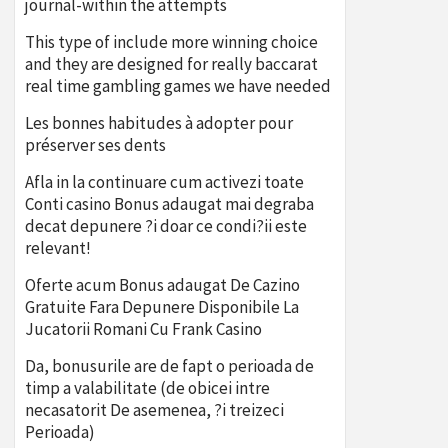
journal-within the attempts
This type of include more winning choice
and they are designed for really baccarat
real time gambling games we have needed
Les bonnes habitudes à adopter pour
préserver ses dents
Afla in la continuare cum activezi toate
Conti casino Bonus adaugat mai degraba
decat depunere ?i doar ce condi?ii este
relevant!
Oferte acum Bonus adaugat De Cazino
Gratuite Fara Depunere Disponibile La
Jucatorii Romani Cu Frank Casino
Da, bonusurile are de fapt o perioada de
timp a valabilitate (de obicei intre
necasatorit De asemenea, ?i treizeci
Perioada)