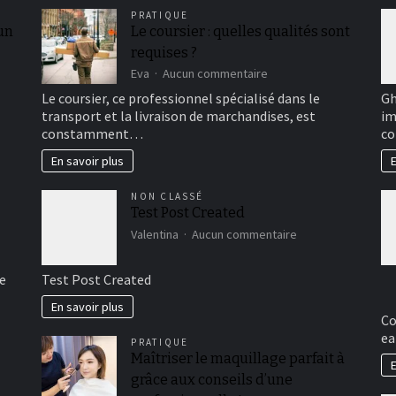
PRATIQUE
 un
Le coursier : quelles qualités sont
requises ?
sur
Eva
Aucun commentaire
Le
Le coursier, ce professionnel spécialisé dans le
Gh
coursier
transport et la livraison de marchandises, est
im
:
constamment…
co
quelles
qualités
En savoir plus
E
sont
requises
NON CLASSÉ
?
Test Post Created
sur
Valentina
Aucun commentaire
Test
Post
e
Test Post Created
Created
En savoir plus
Co
ea
PRATIQUE
Maîtriser le maquillage parfait à
E
grâce aux conseils d’une