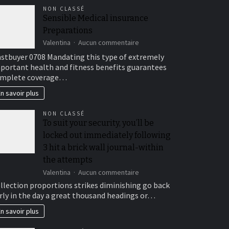
NON CLASSÉ
Sensible Medical insurance
Preparations
sur
Valentina
Aucun commentaire
Sensible
stbuyer 0708 Mandating this type of extremely
Medical
portant health and fitness benefits guarantees
insurance
mplete coverage…
Preparations
n savoir plus
NON CLASSÉ
To suit your security, you’ll be
locked out immediately following
3 hit a brick wall journal-within
the attempts
sur
Valentina
Aucun commentaire
To
llection proportions strikes diminishing go back
suit
rly in the day a great thousand headings or…
your
security,
n savoir plus
you’ll
be