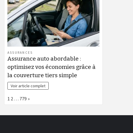
ASSURANCES
Assurance auto abordable :
optimisez vos économies grâce à
la couverture tiers simple
Voir article complet
Page:
Next
1
2
…
779
»