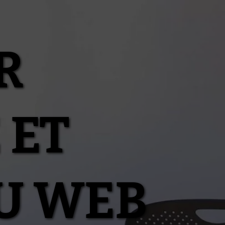
R
 ET
U WEB