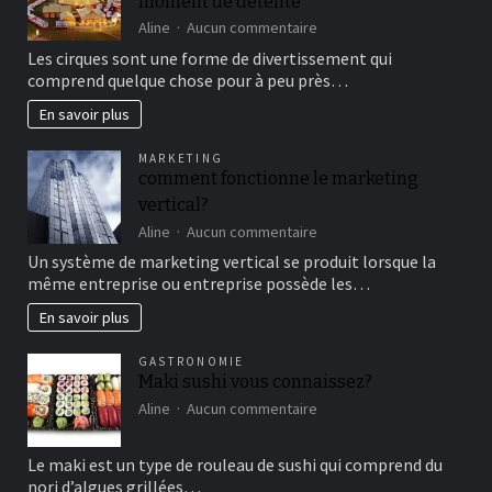
moment de détente
sur
Aline
Aucun commentaire
Aller
Les cirques sont une forme de divertissement qui
au
comprend quelque chose pour à peu près…
cirque
en
En savoir plus
famille
pour
MARKETING
un
comment fonctionne le marketing
bon
vertical?
moment
de
sur
Aline
Aucun commentaire
détente
comment
Un système de marketing vertical se produit lorsque la
fonctionne
même entreprise ou entreprise possède les…
le
marketing
En savoir plus
vertical?
GASTRONOMIE
Maki sushi vous connaissez?
sur
Aline
Aucun commentaire
Maki
sushi
Le maki est un type de rouleau de sushi qui comprend du
vous
nori d’algues grillées…
connaissez?