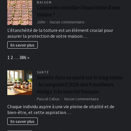
MAISON
pour
Comment contrôler l’étanchéité d’une
une
toiture ?
construction
court
sur
John
Aucun commentaire
de
Comment
L’étanchéité de la toiture est un élément crucial pour
padel
contrôler
assurer la protection de votre maison…
complète
l’étanchéité
?
d’une
En savoir plus
toiture
?
Page:
Next
1
2
…
386
»
SANTÉ
Investir dans sa santé sur le long terme
: le comparatif 2026 des 9 meilleurs
oméga 3 du marché français
sur
Pascal Cabus
Aucun commentaire
Investir
Chaque individu aspire à une vie pleine de vitalité et de
dans
bien-être, et cette aspiration…
sa
santé
En savoir plus
sur
le