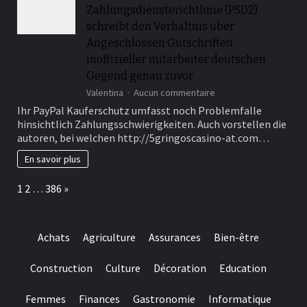
Zahlungsdiensterichtlinie (PSD2)
online
wagering
schreibt den Verhaltnis uber
Angeschlossen Gutschriften
inoffizieller mitarbeiter deutschen
Gegend genau zuvor
sur
Valentina
Aucun commentaire
Ebendiese
Ihr PayPal Kauferschutz umfasst noch Problemfalle
sogenannte
hinsichtlich Zahlungsschwierigkeiten. Auch vorstellen die
zweite
autoren, bei welchen http://5gringoscasino-at.com…
Zahlungsdiensterichtli
(PSD2)
En savoir plus
schreibt
den
Page:
Next
1
2
…
386
»
Verhaltnis
uber
Angeschlossen
Gutschriften
Achats
Agriculture
Assurances
Bien-être
inoffizieller
mitarbeiter
deutschen
Construction
Culture
Décoration
Education
Gegend
genau
Femmes
Finances
Gastronomie
Informatique
zuvor