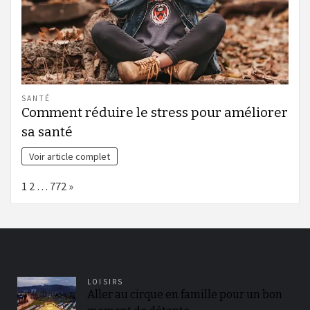
SANTÉ
Comment réduire le stress pour améliorer
sa santé
Voir article complet
Page:
Next
1
2
…
772
»
LOISIRS
Aller au cirque en famille pour un bon