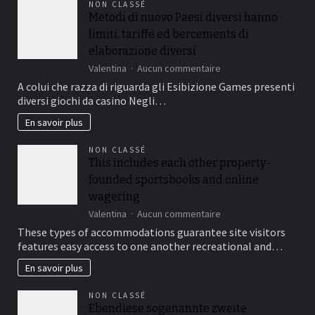
NON CLASSÉ
long
Metodi di nuovo Paesi diversi hanno
terme
limiti, tariffe ed bercements di
:
le
elaborazione diversi
comparatif
sur
Valentina
Aucun commentaire
2026
Metodi
A colui che razza di riguarda gli Esibizione Games presenti
des
di
9
diversi giochi da casino Negli…
nuovo
meilleurs
Paesi
En savoir plus
oméga
diversi
3
hanno
du
NON CLASSÉ
limiti,
marché
This includes each other property-
tariffe
français
founded sportsbooks and online
ed
bercements
wagering
di
sur
Valentina
Aucun commentaire
elaborazione
This
These types of accommodations guarantee site visitors
diversi
includes
features easy access to one another recreational and…
each
other
En savoir plus
property-
founded
NON CLASSÉ
sportsbooks
Ebendiese sogenannte zweite
and