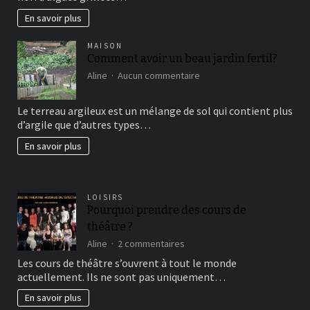
En savoir plus
MAISON
Comment avoir un beau jardin fertil?
sur
Aline
Aucun commentaire
Comment
avoir
Le terreau argileux est un mélange de sol qui contient plus
un
d’argile que d’autres types…
beau
jardin
En savoir plus
fertil?
LOISIRS
Pourquoi prendre des cours de
théâtre ?
sur
Aline
2 commentaires
Pourquoi
Les cours de théâtre s’ouvrent à tout le monde
prendre
actuellement. Ils ne sont pas uniquement…
des
cours
En savoir plus
de