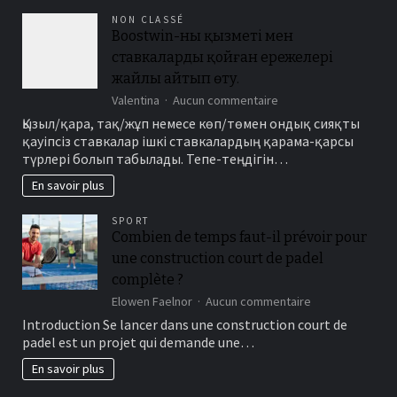
théâtre ?
NON CLASSÉ
Boostwin-ның қызметі мен
ставкаларды қойған ережелері
жайлы айтып өту.
sur
Valentina
Aucun commentaire
Boostwin-
Қызыл/қара, тақ/жұп немесе көп/төмен ондық сияқты
ның
қауіпсіз ставкалар ішкі ставкалардың қарама-қарсы
қызметі
түрлері болып табылады. Тепе-теңдігін…
мен
ставкаларды
En savoir plus
қойған
ережелері
SPORT
жайлы
Combien de temps faut-il prévoir pour
айтып
une construction court de padel
өту.
complète ?
sur
Elowen Faelnor
Aucun commentaire
Combien
Introduction Se lancer dans une construction court de
de
padel est un projet qui demande une…
temps
faut-
En savoir plus
il
prévoir