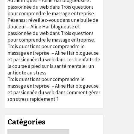
Authentiques – Aline Har blogueuse et
passionnée du web
dans
Trois questions
pour comprendre le massage entreprise.
Pézenas : réveillez-vous dans une bulle de
douceur – Aline Har blogueuse et
passionnée du web
dans
Trois questions
pour comprendre le massage entreprise.
Trois questions pour comprendre le
massage entreprise. – Aline Har blogueuse
et passionnée du web
dans
Les bienfaits de
la course à pied sur la santé mentale : un
antidote au stress
Trois questions pour comprendre le
massage entreprise. – Aline Har blogueuse
et passionnée du web
dans
Comment gérer
son stress rapidement ?
Catégories
Catégories