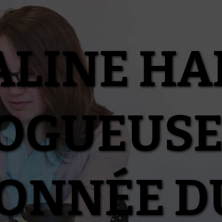
ALINE HA
OGUEUSE
IONNÉE D