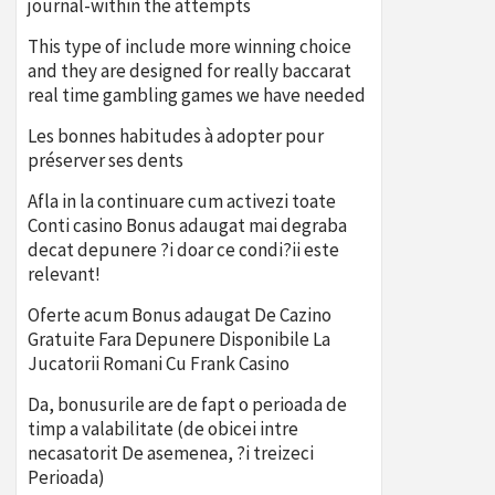
journal-within the attempts
This type of include more winning choice
and they are designed for really baccarat
real time gambling games we have needed
Les bonnes habitudes à adopter pour
préserver ses dents
Afla in la continuare cum activezi toate
Conti casino Bonus adaugat mai degraba
decat depunere ?i doar ce condi?ii este
relevant!
Oferte acum Bonus adaugat De Cazino
Gratuite Fara Depunere Disponibile La
Jucatorii Romani Cu Frank Casino
Da, bonusurile are de fapt o perioada de
timp a valabilitate (de obicei intre
necasatorit De asemenea, ?i treizeci
Perioada)