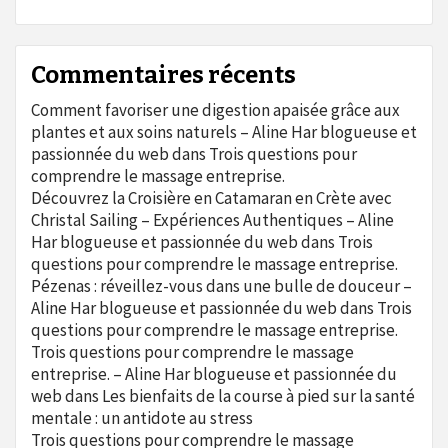
Commentaires récents
Comment favoriser une digestion apaisée grâce aux
plantes et aux soins naturels – Aline Har blogueuse et
passionnée du web
dans
Trois questions pour
comprendre le massage entreprise.
Découvrez la Croisière en Catamaran en Crète avec
Christal Sailing – Expériences Authentiques – Aline
Har blogueuse et passionnée du web
dans
Trois
questions pour comprendre le massage entreprise.
Pézenas : réveillez-vous dans une bulle de douceur –
Aline Har blogueuse et passionnée du web
dans
Trois
questions pour comprendre le massage entreprise.
Trois questions pour comprendre le massage
entreprise. – Aline Har blogueuse et passionnée du
web
dans
Les bienfaits de la course à pied sur la santé
mentale : un antidote au stress
Trois questions pour comprendre le massage