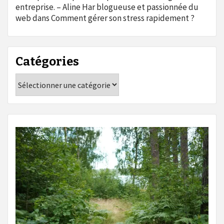
entreprise. – Aline Har blogueuse et passionnée du
web
dans
Comment gérer son stress rapidement ?
Catégories
Catégories