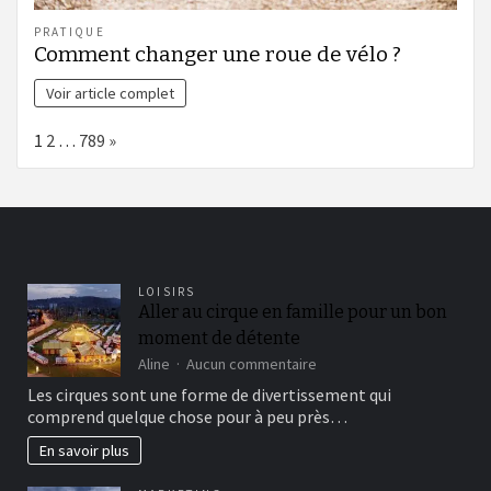
PRATIQUE
Comment changer une roue de vélo ?
Voir article complet
Page:
Next
1
2
…
789
»
LOISIRS
Aller au cirque en famille pour un bon
moment de détente
sur
Aline
Aucun commentaire
Aller
Les cirques sont une forme de divertissement qui
au
comprend quelque chose pour à peu près…
cirque
en
En savoir plus
famille
pour