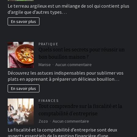
avoir
Le terreau argileux est un mélange de sol qui contient plus
un
d’argile que d’autres types…
beau
jardin
En savoir plus
fertil?
PRATIQUE
Quels sont les secrets pour réussir un
bon bouillon maison ?
sur
Marise
Aucun commentaire
Quels
Découvrez les astuces indispensables pour sublimer vos
sont
plats en apprenant à préparer un délicieux bouillon…
les
secrets
En savoir plus
pour
réussir
FINANCES
un
Tout comprendre sur la fiscalité et la
bon
comptabilité d’entreprise
bouillon
maison
sur
Zozo
Aucun commentaire
?
Tout
La fiscalité et la comptabilité d’entreprise sont deux
comprendre
aspects essentiels de la gestion financière d’une…