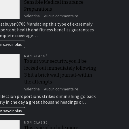
Sensible Medical insurance
Preparations
sur
Valentina
Aucun commentaire
Sensible
stbuyer 0708 Mandating this type of extremely
Medical
portant health and fitness benefits guarantees
insurance
mplete coverage…
Preparations
n savoir plus
NON CLASSÉ
To suit your security, you’ll be
locked out immediately following
3 hit a brick wall journal-within
the attempts
sur
Valentina
Aucun commentaire
To
llection proportions strikes diminishing go back
suit
rly in the day a great thousand headings or…
your
security,
n savoir plus
you’ll
be
NON CLASSÉ
locked
This type of include more