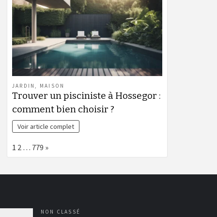
JARDIN
,
MAISON
Trouver un pisciniste à Hossegor :
comment bien choisir ?
Voir article complet
Page:
Next
1
2
…
779
»
NON CLASSÉ