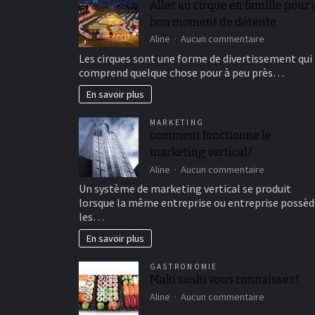
Aller au cirque en famille pour
bon moment de détente
sur
Aline
Aucun commentaire
Aller
Les cirques sont une forme de divertissement qui
au
comprend quelque chose pour à peu près…
cirque
en
En savoir plus
famille
pour
MARKETING
un
comment fonctionne le
bon
marketing vertical?
moment
de
sur
Aline
Aucun commentaire
détente
comment
Un système de marketing vertical se produit
fonctionne
lorsque la même entreprise ou entreprise possèd
le
les…
marketing
vertical?
En savoir plus
GASTRONOMIE
Maki sushi vous connaissez?
sur
Aline
Aucun commentaire
Maki