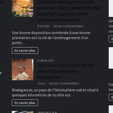
 un
Comment aménager un jardin
moderne – les 10 conseils les plus
importants que vous devez
absolument connaître
Gh
im
sur
Povoski
Aucun commentaire
Comment
co
Une bonne disposition combinée à une bonne
aménager
plantation est la clé de l’aménagement d’un
E
un
jardin…
jardin
moderne
En savoir plus
–
les
FINANCES
10
Tout ce qu’il faut savoir sur les
conseils
aides humanitaires à
les
e
plus
Madagascar
importants
sur
Zozo
Aucun commentaire
Co
que
Tout
ea
vous
Madagascar, un pays de l’hémisphère sud et situé à
ce
devez
quelques kilomètres de la côte est…
qu’il
E
absolument
faut
En savoir plus
connaître
savoir
sur
IMMOBILIER