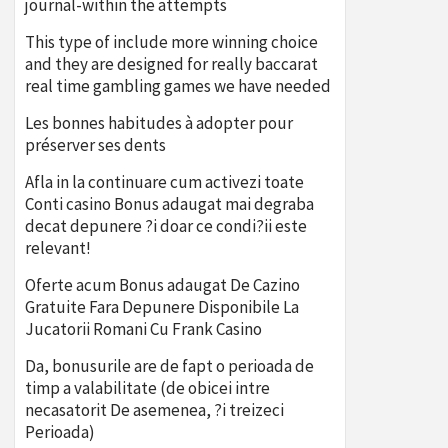
journal-within the attempts
This type of include more winning choice
and they are designed for really baccarat
real time gambling games we have needed
Les bonnes habitudes à adopter pour
préserver ses dents
Afla in la continuare cum activezi toate
Conti casino Bonus adaugat mai degraba
decat depunere ?i doar ce condi?ii este
relevant!
Oferte acum Bonus adaugat De Cazino
Gratuite Fara Depunere Disponibile La
Jucatorii Romani Cu Frank Casino
Da, bonusurile are de fapt o perioada de
timp a valabilitate (de obicei intre
necasatorit De asemenea, ?i treizeci
Perioada)