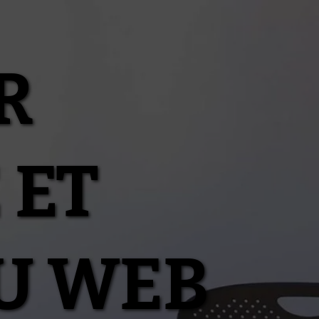
R
 ET
U WEB