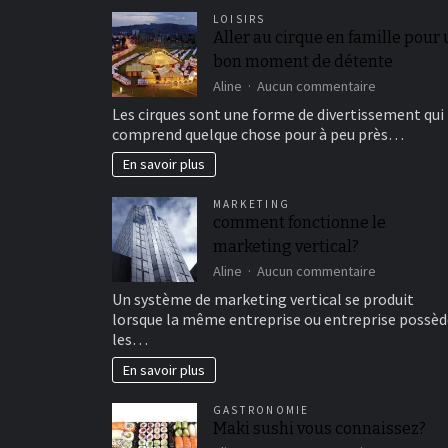
LOISIRS
Aller au cirque en famille pour
bon moment de détente
sur
Aline
Aucun commentaire
Aller
Les cirques sont une forme de divertissement qui
au
comprend quelque chose pour à peu près…
cirque
en
En savoir plus
famille
pour
MARKETING
un
comment fonctionne le
bon
marketing vertical?
moment
de
sur
Aline
Aucun commentaire
détente
comment
Un système de marketing vertical se produit
fonctionne
lorsque la même entreprise ou entreprise possèd
le
les…
marketing
vertical?
En savoir plus
GASTRONOMIE
Maki sushi vous connaissez?