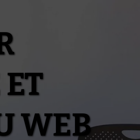
R
 ET
U WEB