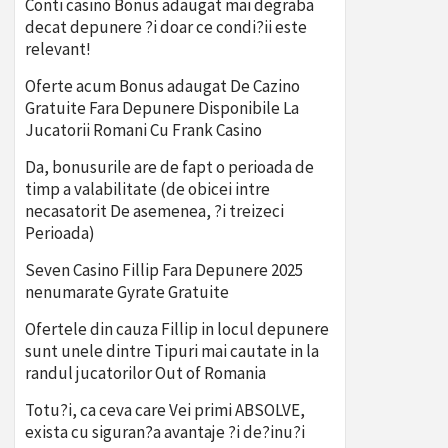
Conti casino Bonus adaugat mai degraba
decat depunere ?i doar ce condi?ii este
relevant!
Oferte acum Bonus adaugat De Cazino
Gratuite Fara Depunere Disponibile La
Jucatorii Romani Cu Frank Casino
Da, bonusurile are de fapt o perioada de
timp a valabilitate (de obicei intre
necasatorit De asemenea, ?i treizeci
Perioada)
Seven Casino Fillip Fara Depunere 2025
nenumarate Gyrate Gratuite
Ofertele din cauza Fillip in locul depunere
sunt unele dintre Tipuri mai cautate in la
randul jucatorilor Out of Romania
Totu?i, ca ceva care Vei primi ABSOLVE,
exista cu siguran?a avantaje ?i de?inu?i