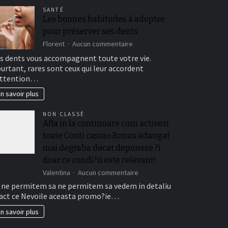
SANTÉ
Les bonnes habitudes à adopter
pour préserver ses dents
sur
Florent
Aucun commentaire
Les
s dents vous accompagnent toute votre vie.
bonnes
urtant, rares sont ceux qui leur accordent
habitudes
attention…
à
adopter
n savoir plus
pour
préserver
NON CLASSÉ
ses
Afla in la continuare cum activezi
dents
toate Conti casino Bonus adaugat
n
mai degraba decat depunere ?i
doar ce condi?ii este relevant!
sur
Valentina
Aucun commentaire
Afla
 ne permitem sa ne permitem sa vedem in detaliu
in
act ce Nevoile aceasta promo?ie…
la
continuare
n savoir plus
cum
activezi