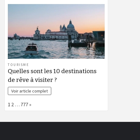
TOURISME
Quelles sont les 10 destinations
de rêve à visiter ?
Voir article complet
Page:
Next
1
2
…
777
»