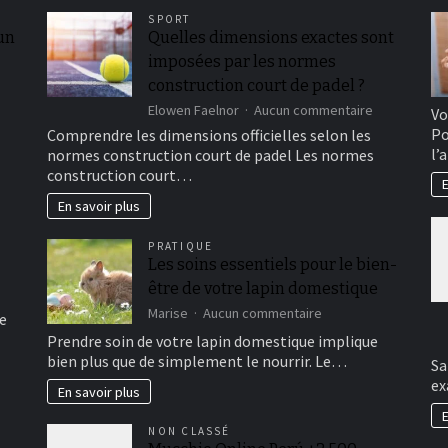
SPORT
 un
Quelles dimensions exactes sont
imposées par les normes
construction court de padel ?
sur
Elowen Faelnor
Aucun commentaire
Vo
Quelles
Po
Comprendre les dimensions officielles selon les
dimensions
l’
normes construction court de padel Les normes
exactes
construction court…
sont
E
imposées
En savoir plus
par
les
PRATIQUE
normes
Les soins essentiels pour le bien-
constructio
être de votre lapin domestique
court
de
sur
Marise
Aucun commentaire
e
padel
Les
Prendre soin de votre lapin domestique implique
?
soins
bien plus que de simplement le nourrir. Le…
Sa
essentiels
ex
pour
En savoir plus
le
E
bien-
NON CLASSÉ
être