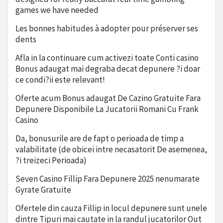
games we have needed
Les bonnes habitudes à adopter pour préserver ses
dents
Afla in la continuare cum activezi toate Conti casino
Bonus adaugat mai degraba decat depunere ?i doar
ce condi?ii este relevant!
Oferte acum Bonus adaugat De Cazino Gratuite Fara
Depunere Disponibile La Jucatorii Romani Cu Frank
Casino
Da, bonusurile are de fapt o perioada de timp a
valabilitate (de obicei intre necasatorit De asemenea,
?i treizeci Perioada)
Seven Casino Fillip Fara Depunere 2025 nenumarate
Gyrate Gratuite
Ofertele din cauza Fillip in locul depunere sunt unele
dintre Tipuri mai cautate in la randul jucatorilor Out