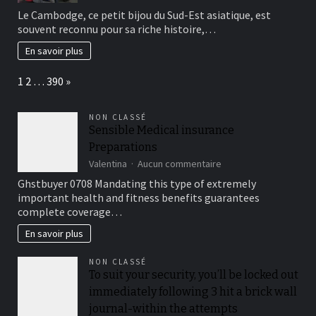
:
Vivez
Le Cambodge, ce petit bijou du Sud-Est asiatique, est
lequel
des
souvent reconnu pour sa riche histoire,…
choisir
événements
pour
uniques
En savoir plus
elle
à
?
petit
Page:
Next
1
2
…
390
»
prix
au
Cambodge
NON CLASSÉ
Sensible Medical insurance
Preparations
sur
Valentina
Aucun commentaire
Sensible
Ghstbuyer 0708 Mandating this type of extremely
Medical
important health and fitness benefits guarantees
insurance
complete coverage…
Preparations
En savoir plus
NON CLASSÉ
To suit your security, you’ll be locked out
immediately following 3 hit a brick wall
journal-within the attempts