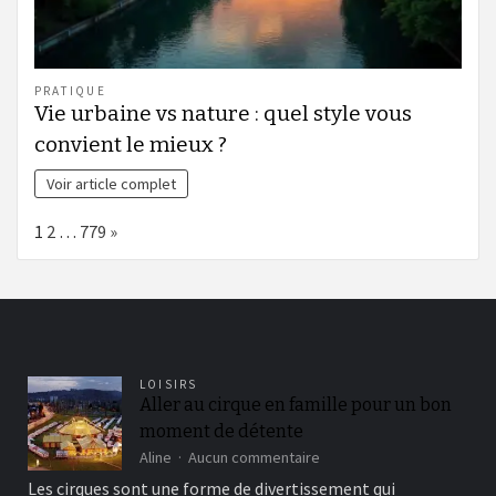
PRATIQUE
Vie urbaine vs nature : quel style vous
convient le mieux ?
Voir article complet
Page:
Next
1
2
…
779
»
LOISIRS
Aller au cirque en famille pour un bon
moment de détente
sur
Aline
Aucun commentaire
Aller
Les cirques sont une forme de divertissement qui