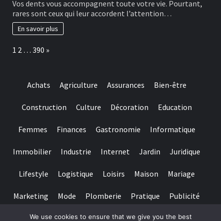
Vos dents vous accompagnent toute votre vie. Pourtant,
for
bonnes
rares sont ceux qui leur accordent l’attention…
really
habitudes
baccarat
à
En savoir plus
real
adopter
time
pour
Page:
Next
1
2
…
390
»
gambling
préserver
games
ses
we
dents
have
Achats
Agriculture
Assurances
Bien-être
needed
Construction
Culture
Décoration
Education
Femmes
Finances
Gastronomie
Informatique
Immobilier
Industrie
Internet
Jardin
Juridique
Lifestyle
Logistique
Loisirs
Maison
Mariage
Marketing
Mode
Plomberie
Pratique
Publicité
We use cookies to ensure that we give you the best
Santé
Services
Sport
Textile
Tourisme