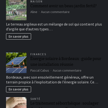
MAISON
Comment avoir un beau jardin fertil?
sur
Aline
Aucun commentaire
Comment
avoir
Le terreau argileux est un mélange de sol qui contient plus
un
d’argile que d’autres types…
beau
jardin
En savoir plus
fertil?
FINANCES
Énergie solaire à Bordeaux : guide pour
une installation réussie
sur
Pascal Cabus
Aucun commentaire
Énergie
Bordeaux, avec son ensoleillement généreux, offre un
solaire
terrain propice à l’exploitation de l’énergie solaire. Ce…
à
Bordeaux
En savoir plus
:
guide
SANTÉ
pour
Le traitement séborrhéique : soulager
une