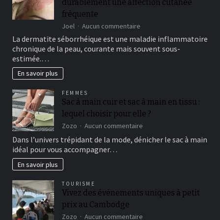
durablement une affection cutanée
installation
réussie
fréquente
sur
Joel
Aucun commentaire
Le
La dermatite séborrhéique est une maladie inflammatoire
traitement
chronique de la peau, courante mais souvent sous-
séborrhéique
estimée.…
:
soulager
En savoir plus
durablement
une
FEMMES
affection
Sac à main cuir et sac à main en tissu :
cutanée
lequel choisir pour elle ?
fréquente
sur
Zozo
Aucun commentaire
Sac
Dans l’univers trépidant de la mode, dénicher le sac à main
à
idéal pour vous accompagner…
main
cuir
En savoir plus
et
sac
TOURISME
à
Vivez des événements uniques à petit
main
prix au Cambodge
en
tissu
sur
Zozo
Aucun commentaire