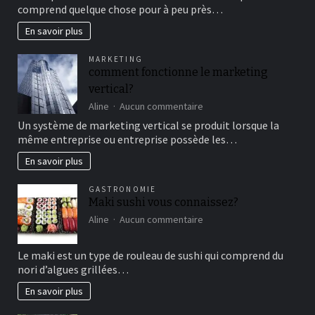
au
comprend quelque chose pour à peu près…
cirque
en
En savoir plus
famille
pour
MARKETING
un
comment fonctionne le marketing
bon
vertical?
moment
de
sur
Aline
Aucun commentaire
détente
comment
Un système de marketing vertical se produit lorsque la
fonctionne
même entreprise ou entreprise possède les…
le
marketing
En savoir plus
vertical?
GASTRONOMIE
Maki sushi vous connaissez?
sur
Aline
Aucun commentaire
Maki
sushi
Le maki est un type de rouleau de sushi qui comprend du
vous
nori d’algues grillées…
connaissez?
En savoir plus