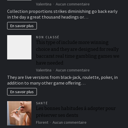
sur
Valentina
Aucun commentaire
To
Collection proportions strikes diminishing go back early
suit
in the day a great thousand headings or…
your
security,
En savoir plus
you’ll
be
NON CLASSÉ
locked
This type of include more winning
out
choice and they are designed for really
immediately
following
baccarat real time gambling games we
3
have needed
hit
sur
Valentina
Aucun commentaire
a
This
brick
They are live versions from black-jack, roulette, poker, in
type
wall
addition to many other game offering…
of
journal-
include
within
En savoir plus
more
the
winning
attempts
SANTÉ
choice
Les bonnes habitudes à adopter pour
and
préserver ses dents
they
are
sur
Florent
Aucun commentaire
designed
Les