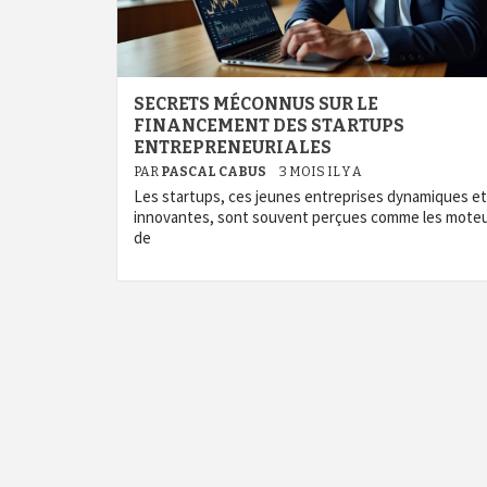
SECRETS MÉCONNUS SUR LE
FINANCEMENT DES STARTUPS
ENTREPRENEURIALES
PAR
PASCAL CABUS
3 MOIS IL Y A
Les startups, ces jeunes entreprises dynamiques et
innovantes, sont souvent perçues comme les mote
de