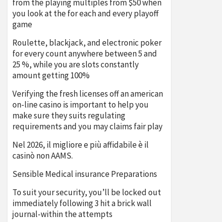
from the playing multiples from $50 when
you look at the for each and every playoff
game
Roulette, blackjack, and electronic poker
for every count anywhere between 5 and
25 %, while you are slots constantly
amount getting 100%
Verifying the fresh licenses off an american
on-line casino is important to help you
make sure they suits regulating
requirements and you may claims fair play
Nel 2026, il migliore e più affidabile è il
casinò non AAMS.
Sensible Medical insurance Preparations
To suit your security, you’ll be locked out
immediately following 3 hit a brick wall
journal-within the attempts