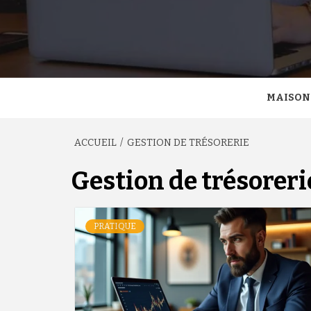
MAISON
ACCUEIL
GESTION DE TRÉSORERIE
Gestion de trésoreri
PRATIQUE