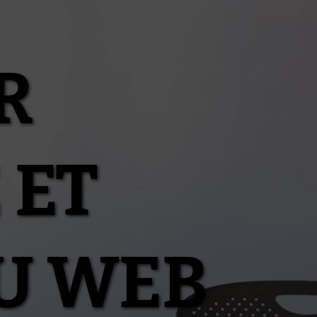
R
 ET
U WEB