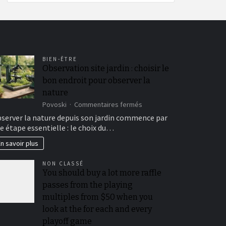
BIEN-ÊTRE
Observation site jardin : choisir le
bon endroit pour observer la
nature
sur
Povoski
Commentaires fermés
Observation
server la nature depuis son jardin commence par
site
e étape essentielle : le choix du…
jardin
:
n savoir plus
choisir
le
NON CLASSÉ
bon
You should buy a lot more raffle
endroit
passes from the playing
pour
observer
multiples from $50 when you
la
look at the for each and every
nature
playoff game