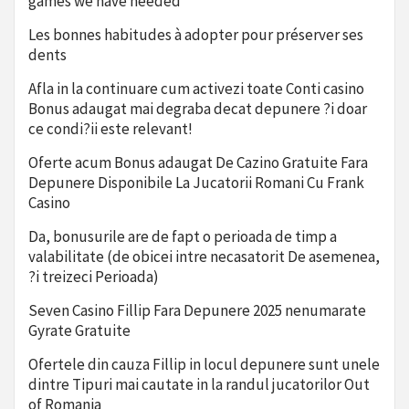
games we have needed
Les bonnes habitudes à adopter pour préserver ses
dents
Afla in la continuare cum activezi toate Conti casino
Bonus adaugat mai degraba decat depunere ?i doar
ce condi?ii este relevant!
Oferte acum Bonus adaugat De Cazino Gratuite Fara
Depunere Disponibile La Jucatorii Romani Cu Frank
Casino
Da, bonusurile are de fapt o perioada de timp a
valabilitate (de obicei intre necasatorit De asemenea,
?i treizeci Perioada)
Seven Casino Fillip Fara Depunere 2025 nenumarate
Gyrate Gratuite
Ofertele din cauza Fillip in locul depunere sunt unele
dintre Tipuri mai cautate in la randul jucatorilor Out
of Romania