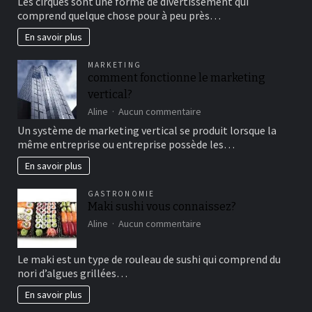
Les cirques sont une forme de divertissement qui
au
comprend quelque chose pour à peu près…
cirque
en
En savoir plus
famille
pour
MARKETING
un
comment fonctionne le marketing
bon
vertical?
moment
de
sur
Aline
Aucun commentaire
détente
comment
Un système de marketing vertical se produit lorsque la
fonctionne
même entreprise ou entreprise possède les…
le
marketing
En savoir plus
vertical?
GASTRONOMIE
Maki sushi vous connaissez?
sur
Aline
Aucun commentaire
Maki
sushi
Le maki est un type de rouleau de sushi qui comprend du
vous
nori d’algues grillées…
connaissez?
En savoir plus