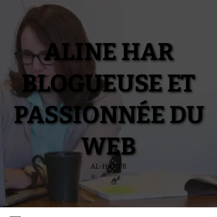
Aller
au
contenu
ALINE HAR
BLOGUEUSE ET
PASSIONNÉE DU
WEB
AL-HAR.FR
Menu