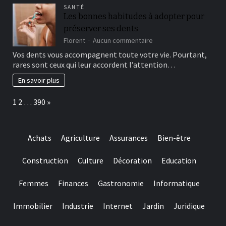
winning
attempts
SANTÉ
choice
Les bonnes habitudes à adopter pour
and
préserver ses dents
they
are
sur
Florent
Aucun commentaire
designed
Les
Vos dents vous accompagnent toute votre vie. Pourtant,
for
bonnes
rares sont ceux qui leur accordent l’attention…
really
habitudes
baccarat
à
En savoir plus
real
adopter
time
pour
Page:
Next
1
2
…
390
»
gambling
préserver
games
ses
we
dents
have
Achats
Agriculture
Assurances
Bien-être
needed
Construction
Culture
Décoration
Education
Femmes
Finances
Gastronomie
Informatique
Immobilier
Industrie
Internet
Jardin
Juridique