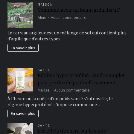
MAISON
Comment avoir un beau jardin fertil?
sur
Aline
Aucun commentaire
Comment
avoir
Le terreau argileux est un mélange de sol qui contient plus
un
d’argile que d’autres types…
beau
jardin
En savoir plus
fertil?
SANTÉ
Régime hyperprotéiné : Guide complet
pour perdre du poids efficacement
sur
Marise
Aucun commentaire
Régime
À l’heure où la quête d’un poids santé s’intensifie, le
hyperprotéiné
régime hyperprotéiné s’impose comme une…
:
Guide
En savoir plus
complet
pour
SANTÉ
perdre
Les effets du sucre sur la santé :
du