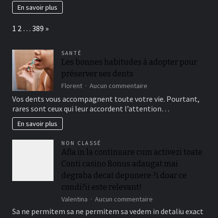
forte
En savoir plus
pour
votre
Page:
Next
1
2
…
389
»
marque
SANTÉ
Les bonnes habitudes à adopter pour
préserver ses dents
sur
Florent
Aucun commentaire
Les
Vos dents vous accompagnent toute votre vie. Pourtant,
bonnes
rares sont ceux qui leur accordent l’attention…
habitudes
à
En savoir plus
adopter
pour
NON CLASSÉ
préserver
Afla in la continuare cum activezi toate
ses
Conti casino Bonus adaugat mai
dents
degraba decat depunere ?i doar ce
condi?ii este relevant!
sur
Valentina
Aucun commentaire
Afla
Sa ne permitem sa ne permitem sa vedem in detaliu exact
in