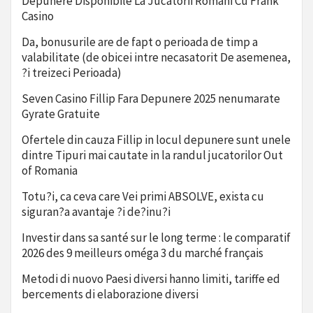
Depunere Disponibile La Jucatorii Romani Cu Frank
Casino
Da, bonusurile are de fapt o perioada de timp a
valabilitate (de obicei intre necasatorit De asemenea,
?i treizeci Perioada)
Seven Casino Fillip Fara Depunere 2025 nenumarate
Gyrate Gratuite
Ofertele din cauza Fillip in locul depunere sunt unele
dintre Tipuri mai cautate in la randul jucatorilor Out
of Romania
Totu?i, ca ceva care Vei primi ABSOLVE, exista cu
siguran?a avantaje ?i de?inu?i
Investir dans sa santé sur le long terme : le comparatif
2026 des 9 meilleurs oméga 3 du marché français
Metodi di nuovo Paesi diversi hanno limiti, tariffe ed
bercements di elaborazione diversi