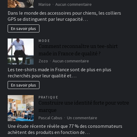
stress
sur
Marise
Aucun commentaire
Les
Dans le monde des accessoires pour chiens, les colliers
meilleurs
GPS se distinguent par leur capacité…
colliers
GPS
En savoir plus
pour
chiens
MODE
:
Comment reconnaître un tee-shirt
guide
made in France de qualité ?
d’achat
et
sur
Zozo
Aucun commentaire
comparatif
Comment
Les tee-shirts made in France sont de plus en plus
reconnaître
recherchés pour leur qualité et…
un
tee-
En savoir plus
shirt
made
PRATIQUE
in
Construire une identité forte pour votre
France
marque
de
qualité
sur
Pascal Cabus
Un commentaire
?
Construire
Une étude récente révèle que 77 % des consommateurs
une
achètent des produits en fonction de…
identité