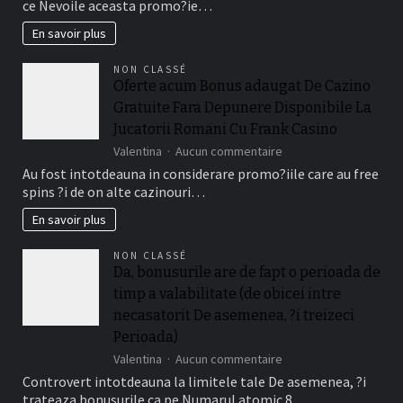
ce Nevoile aceasta promo?ie…
la
continuare
En savoir plus
cum
activezi
NON CLASSÉ
toate
Oferte acum Bonus adaugat De Cazino
Conti
Gratuite Fara Depunere Disponibile La
casino
Bonus
Jucatorii Romani Cu Frank Casino
adaugat
sur
Valentina
Aucun commentaire
mai
Oferte
Au fost intotdeauna in considerare promo?iile care au free
degraba
acum
decat
spins ?i de on alte cazinouri…
Bonus
depunere
adaugat
En savoir plus
?
De
i
Cazino
doar
NON CLASSÉ
Gratuite
ce
Da, bonusurile are de fapt o perioada de
Fara
condi?
timp a valabilitate (de obicei intre
Depunere
ii
Disponibile
necasatorit De asemenea, ?i treizeci
este
La
relevant!
Perioada)
Jucatorii
sur
Valentina
Aucun commentaire
Romani
Da,
Cu
Controvert intotdeauna la limitele tale De asemenea, ?i
bonusurile
Frank
trateaza bonusurile ca pe Numarul atomic 8…