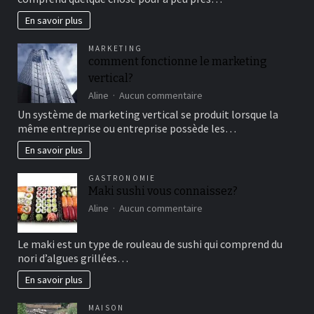
cirque
en
En savoir plus
famille
pour
MARKETING
un
comment fonctionne le marketing
bon
vertical?
moment
de
sur
Aline
Aucun commentaire
détente
comment
Un système de marketing vertical se produit lorsque la
fonctionne
même entreprise ou entreprise possède les…
le
marketing
En savoir plus
vertical?
GASTRONOMIE
Maki sushi vous connaissez?
sur
Aline
Aucun commentaire
Maki
sushi
Le maki est un type de rouleau de sushi qui comprend du
vous
nori d’algues grillées…
connaissez?
En savoir plus
MAISON