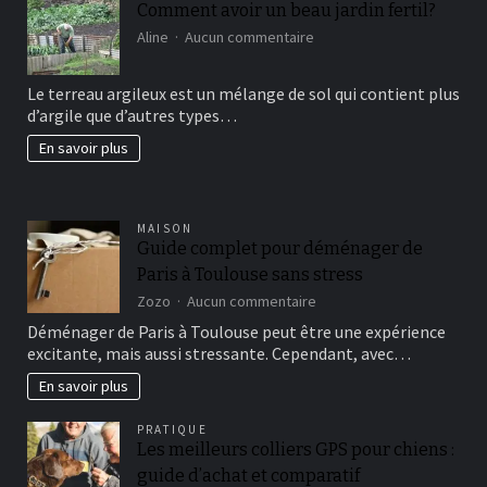
Comment avoir un beau jardin fertil?
sur
Aline
Aucun commentaire
Comment
avoir
Le terreau argileux est un mélange de sol qui contient plus
un
d’argile que d’autres types…
beau
jardin
En savoir plus
fertil?
MAISON
Guide complet pour déménager de
Paris à Toulouse sans stress
sur
Zozo
Aucun commentaire
Guide
Déménager de Paris à Toulouse peut être une expérience
complet
excitante, mais aussi stressante. Cependant, avec…
pour
déménager
En savoir plus
de
Paris
PRATIQUE
à
Les meilleurs colliers GPS pour chiens :
Toulouse
guide d’achat et comparatif
sans