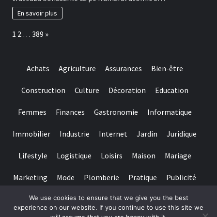
are
Casino
de
En savoir plus
fapt
o
Page:
Next
1
2
…
389
»
perioada
de
timp
a
Achats
Agriculture
Assurances
Bien-être
valabilitate
(de
obicei
Construction
Culture
Décoration
Education
intre
necasatorit
Femmes
Finances
Gastronomie
Informatique
De
asemenea,
?
Immobilier
Industrie
Internet
Jardin
Juridique
i
treizeci
Lifestyle
Logistique
Loisirs
Maison
Mariage
Perioada)
Marketing
Mode
Plomberie
Pratique
Publicité
We use cookies to ensure that we give you the best
Santé
Services
Sport
Textile
Tourisme
experience on our website. If you continue to use this site we