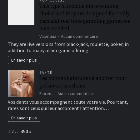
NON CLASSÉ
locked
This type of include more winning
out
choice and they are designed for really
immediately
following
baccarat real time gambling games we
3
have needed
hit
sur
Valentina
Aucun commentaire
a
This
brick
They are live versions from black-jack, roulette, poker, in
type
wall
addition to many other game offering…
of
journal-
include
within
En savoir plus
more
the
winning
attempts
SANTÉ
choice
Les bonnes habitudes à adopter pour
and
préserver ses dents
they
are
sur
Florent
Aucun commentaire
designed
Les
Vos dents vous accompagnent toute votre vie. Pourtant,
for
bonnes
rares sont ceux qui leur accordent l’attention…
really
habitudes
baccarat
à
En savoir plus
real
adopter
time
pour
Page:
Next
1
2
…
390
»
gambling
préserver
games
ses