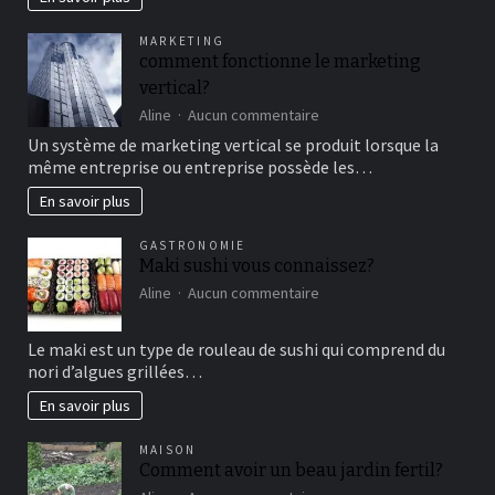
famille
pour
MARKETING
un
comment fonctionne le marketing
bon
vertical?
moment
de
sur
Aline
Aucun commentaire
détente
comment
Un système de marketing vertical se produit lorsque la
fonctionne
même entreprise ou entreprise possède les…
le
marketing
En savoir plus
vertical?
GASTRONOMIE
Maki sushi vous connaissez?
sur
Aline
Aucun commentaire
Maki
sushi
Le maki est un type de rouleau de sushi qui comprend du
vous
nori d’algues grillées…
connaissez?
En savoir plus
MAISON
Comment avoir un beau jardin fertil?