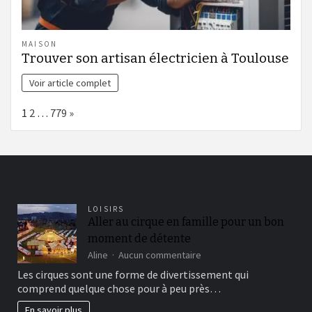
MAISON
Trouver son artisan électricien à Toulouse
Voir article complet
Page:
Next
1
2
…
779
»
LOISIRS
Aller au cirque en famille pour un bon
moment de détente
sur
Aline
Aucun commentaire
Aller
Les cirques sont une forme de divertissement qui
au
comprend quelque chose pour à peu près…
cirque
en
En savoir plus