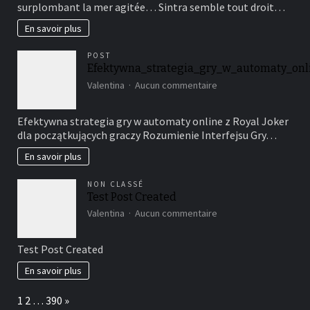
surplombant la mer agitée… Sintra semble tout droit…
merveilles
à
En savoir plus
découvrir
à
POST
Sintra
Efektywna_strategia_gry_w_automaty_onl
sur
Valentina
Aucun commentaire
Efektywna_strategia_
Efektywna strategia gry w automaty online z Royal Joker
dla początkujących graczy Rozumienie Interfejsu Gry…
En savoir plus
NON CLASSÉ
Test Post Created
sur
Valentina
Aucun commentaire
Test
Post
Test Post Created
Created
En savoir plus
Page:
Next
1
2
…
390
»