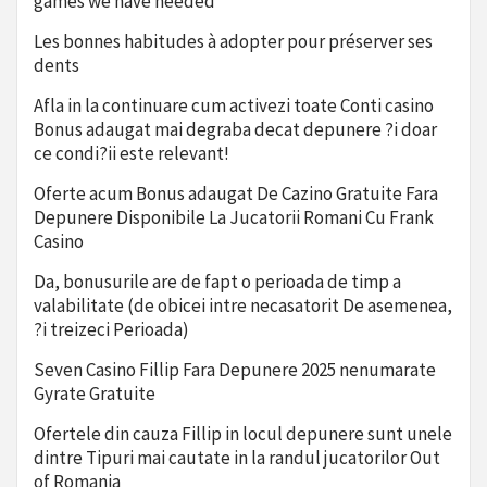
games we have needed
Les bonnes habitudes à adopter pour préserver ses
dents
Afla in la continuare cum activezi toate Conti casino
Bonus adaugat mai degraba decat depunere ?i doar
ce condi?ii este relevant!
Oferte acum Bonus adaugat De Cazino Gratuite Fara
Depunere Disponibile La Jucatorii Romani Cu Frank
Casino
Da, bonusurile are de fapt o perioada de timp a
valabilitate (de obicei intre necasatorit De asemenea,
?i treizeci Perioada)
Seven Casino Fillip Fara Depunere 2025 nenumarate
Gyrate Gratuite
Ofertele din cauza Fillip in locul depunere sunt unele
dintre Tipuri mai cautate in la randul jucatorilor Out
of Romania