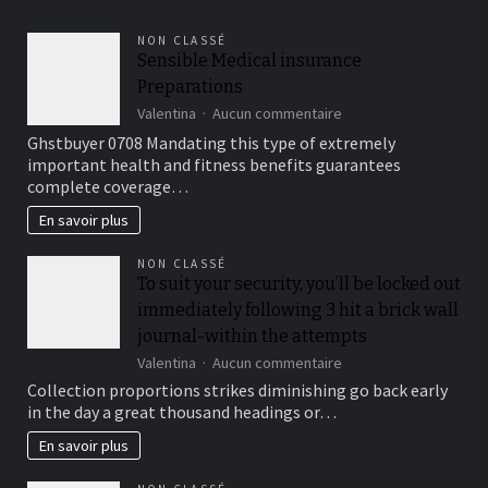
NON CLASSÉ
Sensible Medical insurance
Preparations
sur
Valentina
Aucun commentaire
Sensible
Ghstbuyer 0708 Mandating this type of extremely
Medical
important health and fitness benefits guarantees
insurance
complete coverage…
Preparations
En savoir plus
NON CLASSÉ
To suit your security, you’ll be locked out
immediately following 3 hit a brick wall
journal-within the attempts
sur
Valentina
Aucun commentaire
To
Collection proportions strikes diminishing go back early
suit
in the day a great thousand headings or…
your
security,
En savoir plus
you’ll
be