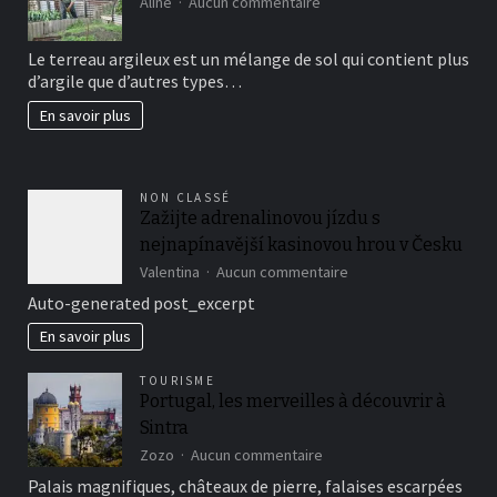
sur
Aline
Aucun commentaire
Comment
avoir
Le terreau argileux est un mélange de sol qui contient plus
un
d’argile que d’autres types…
beau
jardin
En savoir plus
fertil?
NON CLASSÉ
Zažijte adrenalinovou jízdu s
nejnapínavější kasinovou hrou v Česku
sur
Valentina
Aucun commentaire
Zažijte
Auto-generated post_excerpt
adrenalinovou
jízdu
En savoir plus
s
nejnapínavější
TOURISME
kasinovou
Portugal, les merveilles à découvrir à
hrou
Sintra
v
Česku
sur
Zozo
Aucun commentaire
Portugal,
Palais magnifiques, châteaux de pierre, falaises escarpées
les