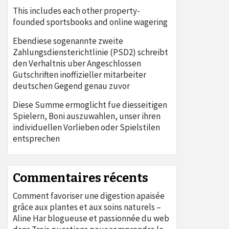
This includes each other property-
founded sportsbooks and online wagering
Ebendiese sogenannte zweite
Zahlungsdiensterichtlinie (PSD2) schreibt
den Verhaltnis uber Angeschlossen
Gutschriften inoffizieller mitarbeiter
deutschen Gegend genau zuvor
Diese Summe ermoglicht fue diesseitigen
Spielern, Boni auszuwahlen, unser ihren
individuellen Vorlieben oder Spielstilen
entsprechen
Commentaires récents
Comment favoriser une digestion apaisée
grâce aux plantes et aux soins naturels –
Aline Har blogueuse et passionnée du web