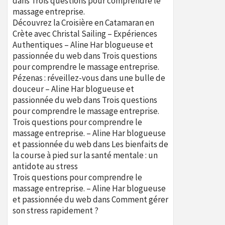
dans
Trois questions pour comprendre le
massage entreprise.
Découvrez la Croisière en Catamaran en
Crète avec Christal Sailing – Expériences
Authentiques – Aline Har blogueuse et
passionnée du web
dans
Trois questions
pour comprendre le massage entreprise.
Pézenas : réveillez-vous dans une bulle de
douceur – Aline Har blogueuse et
passionnée du web
dans
Trois questions
pour comprendre le massage entreprise.
Trois questions pour comprendre le
massage entreprise. – Aline Har blogueuse
et passionnée du web
dans
Les bienfaits de
la course à pied sur la santé mentale : un
antidote au stress
Trois questions pour comprendre le
massage entreprise. – Aline Har blogueuse
et passionnée du web
dans
Comment gérer
son stress rapidement ?