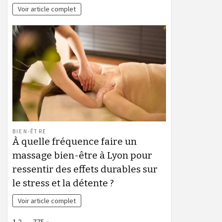
Voir article complet
BIEN-ÊTRE
À quelle fréquence faire un
massage bien-être à Lyon pour
ressentir des effets durables sur
le stress et la détente ?
Voir article complet
Page:
Next
1
2
…
775
»