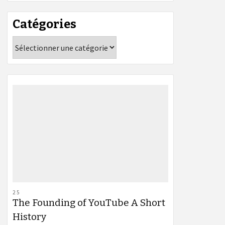
Catégories
Catégories
25
The Founding of YouTube A Short
History