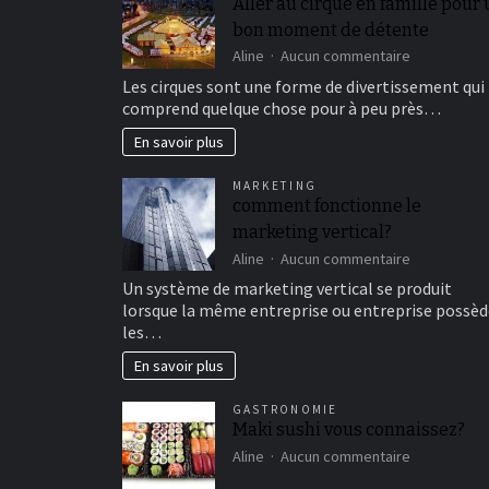
Aller au cirque en famille pour
bon moment de détente
sur
Aline
Aucun commentaire
Aller
Les cirques sont une forme de divertissement qui
au
comprend quelque chose pour à peu près…
cirque
en
En savoir plus
famille
pour
MARKETING
un
comment fonctionne le
bon
marketing vertical?
moment
de
sur
Aline
Aucun commentaire
détente
comment
Un système de marketing vertical se produit
fonctionne
lorsque la même entreprise ou entreprise possèd
le
les…
marketing
vertical?
En savoir plus
GASTRONOMIE
Maki sushi vous connaissez?
sur
Aline
Aucun commentaire
Maki