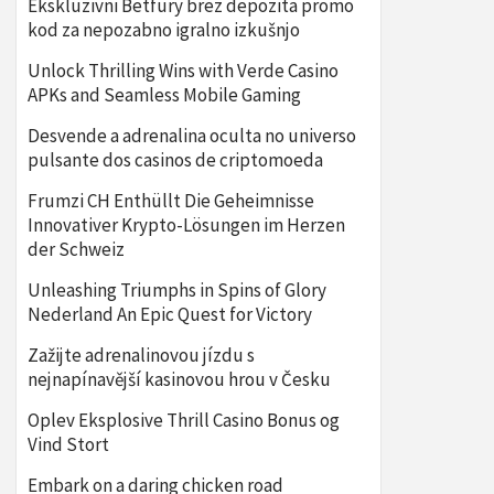
Ekskluzivni Betfury brez depozita promo
kod za nepozabno igralno izkušnjo
Unlock Thrilling Wins with Verde Casino
APKs and Seamless Mobile Gaming
Desvende a adrenalina oculta no universo
pulsante dos casinos de criptomoeda
Frumzi CH Enthüllt Die Geheimnisse
Innovativer Krypto-Lösungen im Herzen
der Schweiz
Unleashing Triumphs in Spins of Glory
Nederland An Epic Quest for Victory
Zažijte adrenalinovou jízdu s
nejnapínavější kasinovou hrou v Česku
Oplev Eksplosive Thrill Casino Bonus og
Vind Stort
Embark on a daring chicken road