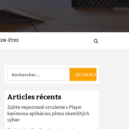
IEN-ÊTRE
Rechercher :
Articles récents
Zažite nepoznané vzrušenie s Playio
kasínovou aplikáciou plnou okamžitých
výhier