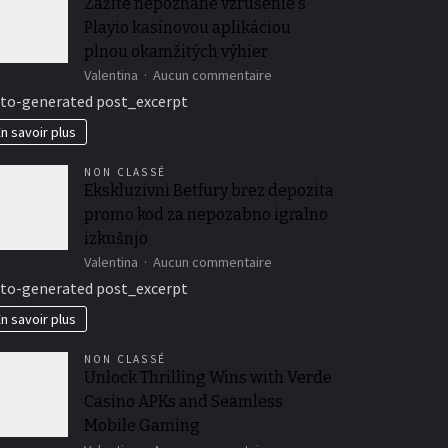
Zažite nepoznané vzrušenie s
Playio kasínovou aplikáciou
plnou okamžitých výhier
sur
Valentina
Aucun commentaire
Zažite
to-generated post_excerpt
nepoznané
vzrušenie
n savoir plus
s
Playio
NON CLASSÉ
kasínovou
Ekskluzivni Betfury brez depozita
aplikáciou
promo kod za nepozabno igralno
plnou
okamžitých
izkušnjo
výhier
sur
Valentina
Aucun commentaire
Ekskluzivni
to-generated post_excerpt
Betfury
brez
n savoir plus
depozita
promo
NON CLASSÉ
kod
Unlock Thrilling Wins with Verde
za
Casino APKs and Seamless
nepozabno
igralno
Mobile Gaming
izkušnjo