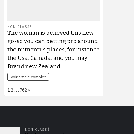
NON CLASSÉ
The woman is believed this new
go-so you can betting pro around
the numerous places, for instance
the Usa, Canada, and you may
Brand new Zealand
Voir article complet
Page:
Next
1
2
…
762
»
NON CLASSÉ