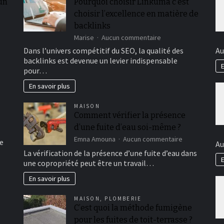
 un
Pourquoi choisir Linkuma c’est
choisir l’excellence en matière de
backlinks
sur
Marise
Aucun commentaire
Pourquoi
Dans l’univers compétitif du SEO, la qualité des
Au
choisir
backlinks est devenue un levier indispensable
Linkuma
E
pour…
c’est
choisir
En savoir plus
l’excellence
en
MAISON
matière
Comment vérifier la présence
de
d’une fuite d’eau soi-même ?
backlinks
sur
Emna Amouna
Aucun commentaire
e
Au
Comment
La vérification de la présence d’une fuite d’eau dans
vérifier
E
une copropriété peut être un travail…
la
présence
En savoir plus
d’une
fuite
MAISON
,
PLOMBERIE
d’eau
C’est quoi la méthode fumigène
soi-
pour les fuites de toit-terrasse ?
même