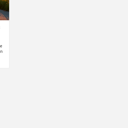
:
se
on