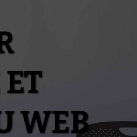
R
 ET
U WEB