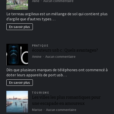
sur
Aline
Aucun commentaire
Comment
avoir
Le terreau argileux est un mélange de sol qui contient plus
un
d’argile que d’autres types…
beau
jardin
En savoir plus
fertil?
PRATIQUE
écouteurs usb c : Quels avantages?
sur
Amine
Aucun commentaire
écouteurs
usb
Dès que plusieurs marques de téléphones ont commencé à
c
doter leurs appareils de port usb…
:
Quels
En savoir plus
avantages?
TOURISME
Les villes les plus romantiques pour
une escapade en amoureux
sur
Marise
Aucun commentaire