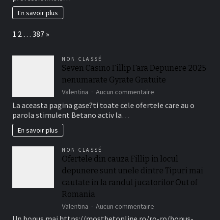
:
Identifier
En savoir plus
les
signes
Page:
Next
1
2
…
387
»
et
adopter
des
NON CLASSÉ
stratégies
Seven Casino Fillip Fara Depunere 2025
pour
nenumarate Gyrate Gratuite
la
prévenir
sur
Valentina
Aucun commentaire
Seven
La aceasta pagina gase?ti toate cele ofertele care au o
Casino
parola stimulent Betano activ la…
Fillip
Fara
En savoir plus
Depunere
2025
NON CLASSÉ
nenumarate
Ofertele din cauza Fillip in locul
Gyrate
depunere sunt unele dintre Tipuri mai
Gratuite
cautate in la randul jucatorilor Out of
Romania
sur
Valentina
Aucun commentaire
Ofertele
Un bonus mai https://mostbetonline.ro/ro-ro/bonus-