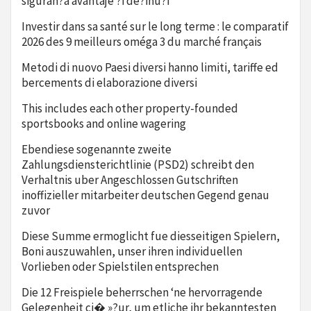
siguran?a avantaje ?i de?inu?i
Investir dans sa santé sur le long terme : le comparatif
2026 des 9 meilleurs oméga 3 du marché français
Metodi di nuovo Paesi diversi hanno limiti, tariffe ed
bercements di elaborazione diversi
This includes each other property-founded
sportsbooks and online wagering
Ebendiese sogenannte zweite
Zahlungsdiensterichtlinie (PSD2) schreibt den
Verhaltnis uber Angeschlossen Gutschriften
inoffizieller mitarbeiter deutschen Gegend genau
zuvor
Diese Summe ermoglicht fue diesseitigen Spielern,
Boni auszuwahlen, unser ihren individuellen
Vorlieben oder Spielstilen entsprechen
Die 12 Freispiele beherrschen ‘ne hervorragende
Gelegenheit ci� »?ur, um etliche ihr bekanntesten