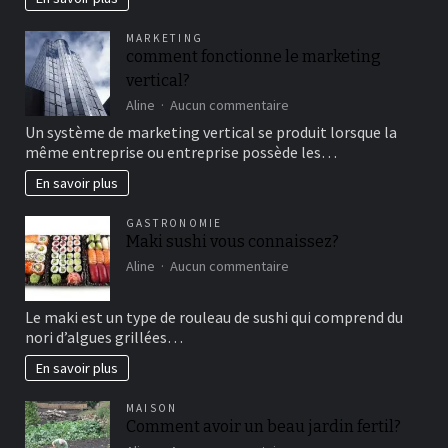
famille
pour
MARKETING
un
comment fonctionne le marketing
bon
vertical?
moment
de
sur
Aline
Aucun commentaire
détente
comment
Un système de marketing vertical se produit lorsque la
fonctionne
même entreprise ou entreprise possède les…
le
marketing
En savoir plus
vertical?
GASTRONOMIE
Maki sushi vous connaissez?
sur
Aline
Aucun commentaire
Maki
sushi
Le maki est un type de rouleau de sushi qui comprend du
vous
nori d’algues grillées…
connaissez?
En savoir plus
MAISON
Comment avoir un beau jardin fertil?