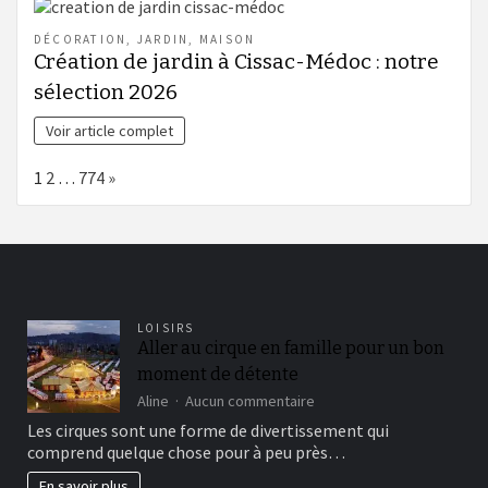
DÉCORATION
,
JARDIN
,
MAISON
Création de jardin à Cissac-Médoc : notre
sélection 2026
Voir article complet
Page:
Next
1
2
…
774
»
LOISIRS
Aller au cirque en famille pour un bon
moment de détente
sur
Aline
Aucun commentaire
Aller
Les cirques sont une forme de divertissement qui
au
comprend quelque chose pour à peu près…
cirque
en
En savoir plus