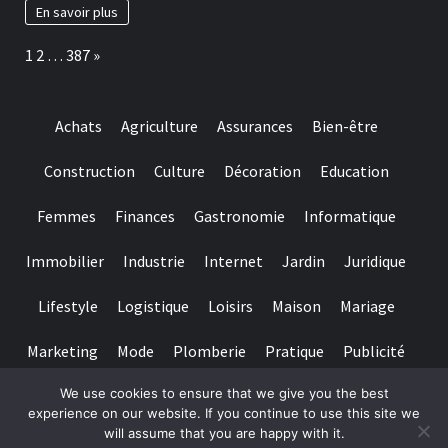
santé
En savoir plus
de?
sur
inu?
le
i
Page:
Next
1
2
…
387
»
long
terme
:
le
Achats
Agriculture
Assurances
Bien-être
comparatif
2026
des
Construction
Culture
Décoration
Education
9
meilleurs
Femmes
Finances
Gastronomie
Informatique
oméga
3
du
Immobilier
Industrie
Internet
Jardin
Juridique
marché
français
Lifestyle
Logistique
Loisirs
Maison
Mariage
Marketing
Mode
Plomberie
Pratique
Publicité
We use cookies to ensure that we give you the best
Santé
Services
Sport
Textile
Tourisme
experience on our website. If you continue to use this site we
will assume that you are happy with it.