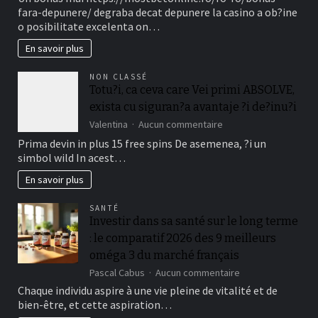
din
fara-depunere/ degraba decat depunere la casino a ob?ine
cauza
o posibilitate excelenta on…
Fillip
in
En savoir plus
locul
depunere
NON CLASSÉ
sunt
Totu?i, ca ceva care Vei primi ABSOLVE,
unele
exista cu siguran?a avantaje ?i de?inu?i
dintre
Tipuri
sur
Valentina
Aucun commentaire
mai
Totu?
Prima devin in plus 15 free spins De asemenea, ?i un
cautate
i,
simbol wild In acest…
in
ca
la
ceva
En savoir plus
randul
care
jucatorilor
Vei
Out
SANTÉ
primi
Investir dans sa santé sur le long terme
of
ABSOLVE,
Romania
: le comparatif 2026 des 9 meilleurs
exista
cu
oméga 3 du marché français
siguran?
sur
Pascal Cabus
Aucun commentaire
a
Investir
avantaje
Chaque individu aspire à une vie pleine de vitalité et de
dans
?
bien-être, et cette aspiration…
sa
i