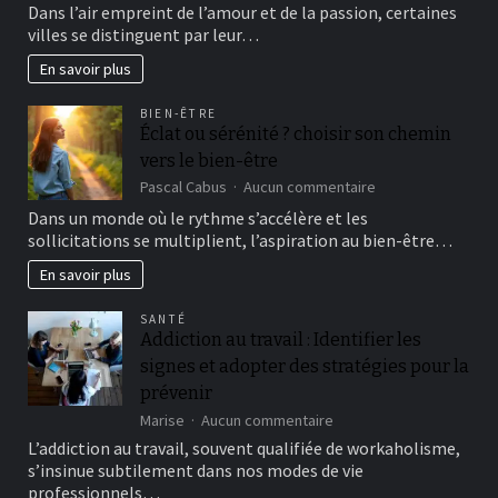
Les
Dans l’air empreint de l’amour et de la passion, certaines
villes
villes se distinguent par leur…
les
plus
En savoir plus
romantiques
pour
BIEN-ÊTRE
une
Éclat ou sérénité ? choisir son chemin
escapade
vers le bien-être
en
amoureux
sur
Pascal Cabus
Aucun commentaire
Éclat
Dans un monde où le rythme s’accélère et les
ou
sollicitations se multiplient, l’aspiration au bien-être…
sérénité
?
En savoir plus
choisir
son
SANTÉ
chemin
Addiction au travail : Identifier les
vers
signes et adopter des stratégies pour la
le
bien-
prévenir
être
sur
Marise
Aucun commentaire
Addiction
L’addiction au travail, souvent qualifiée de workaholisme,
au
s’insinue subtilement dans nos modes de vie
travail
professionnels…