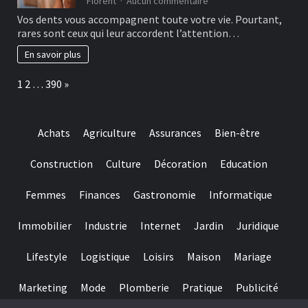
Florent
Aucun commentaire
designed
Les
Vos dents vous accompagnent toute votre vie. Pourtant,
for
bonnes
rares sont ceux qui leur accordent l’attention…
really
habitudes
baccarat
à
En savoir plus
real
adopter
time
pour
Page:
Next
1
2
…
390
»
gambling
préserver
games
ses
we
dents
have
Achats
Agriculture
Assurances
Bien-être
needed
Construction
Culture
Décoration
Education
Femmes
Finances
Gastronomie
Informatique
Immobilier
Industrie
Internet
Jardin
Juridique
Lifestyle
Logistique
Loisirs
Maison
Mariage
Marketing
Mode
Plomberie
Pratique
Publicité