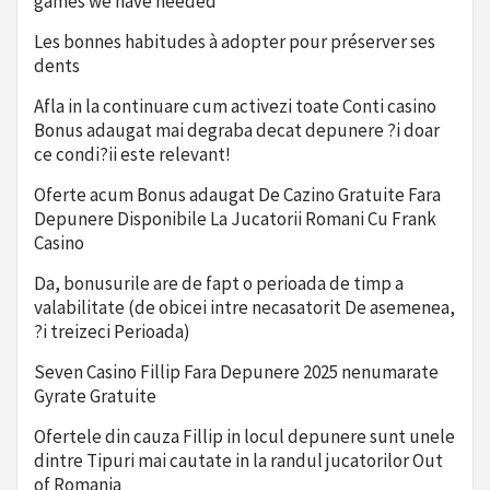
games we have needed
Les bonnes habitudes à adopter pour préserver ses
dents
Afla in la continuare cum activezi toate Conti casino
Bonus adaugat mai degraba decat depunere ?i doar
ce condi?ii este relevant!
Oferte acum Bonus adaugat De Cazino Gratuite Fara
Depunere Disponibile La Jucatorii Romani Cu Frank
Casino
Da, bonusurile are de fapt o perioada de timp a
valabilitate (de obicei intre necasatorit De asemenea,
?i treizeci Perioada)
Seven Casino Fillip Fara Depunere 2025 nenumarate
Gyrate Gratuite
Ofertele din cauza Fillip in locul depunere sunt unele
dintre Tipuri mai cautate in la randul jucatorilor Out
of Romania