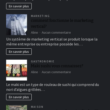
en
En savoir plus
famille
pour
MARKETING
un
comment fonctionne le marketing
bon
vertical?
moment
de
sur
Aline
Aucun commentaire
détente
comment
Un système de marketing vertical se produit lorsque la
fonctionne
même entreprise ou entreprise possède les…
le
marketing
En savoir plus
vertical?
GASTRONOMIE
Maki sushi vous connaissez?
sur
Aline
Aucun commentaire
Maki
sushi
Le maki est un type de rouleau de sushi qui comprend du
vous
nori d’algues grillées…
connaissez?
En savoir plus
MAISON