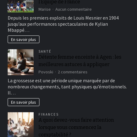
?
l’Équipe de France
sur
Marise
Aucun commentaire
Les
Depuis les premiers exploits de Louis Mesnier en 1904
plus
jusqu’aux performances spectaculaires de Kylian
magnifiques
Mbappé…
réalisations
de
En savoir plus
l’Équipe
de
SANTÉ
France
Détente femme enceinte à Agen : les
meilleures astuces à appliquer
sur
Povoski
2 commentaires
Détente
La grossesse est une période unique marquée par de
femme
nombreux changements, tant physiques qu’émotionnels.
enceinte
Il…
à
Agen
En savoir plus
:
les
FINANCES
meilleures
A quoi devez-vous faire attention
astuces
à
lorsque vous commencez la
appliquer
comptabilité ?