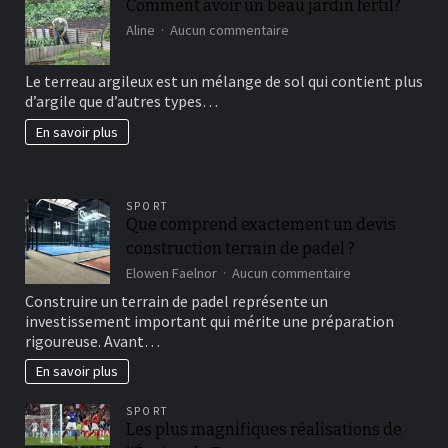
Comment avoir un beau jardin fertil?
sur
Aline
Aucun commentaire
Comment
avoir
Le terreau argileux est un mélange de sol qui contient plus
un
d’argile que d’autres types…
beau
jardin
En savoir plus
fertil?
SPORT
Que comprend exactement un devis
construction terrain de padel ?
sur
Elowen Faelnor
Aucun commentaire
Que
Construire un terrain de padel représente un
comprend
investissement important qui mérite une préparation
exactement
rigoureuse. Avant…
un
devis
En savoir plus
construction
terrain
SPORT
de
Les plus magnifiques réalisations de
padel