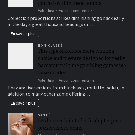
journal-within the attempts
sur
Valentina
Aucun commentaire
To
Collection proportions strikes diminishing go back early
suit
in the day a great thousand headings or…
your
security,
En savoir plus
you’ll
be
NON CLASSÉ
locked
This type of include more winning
out
choice and they are designed for really
immediately
following
baccarat real time gambling games we
3
have needed
hit
sur
Valentina
Aucun commentaire
a
This
brick
They are live versions from black-jack, roulette, poker, in
type
wall
addition to many other game offering…
of
journal-
include
within
En savoir plus
more
the
winning
attempts
SANTÉ
choice
Les bonnes habitudes à adopter pour
and
préserver ses dents
they
are
sur