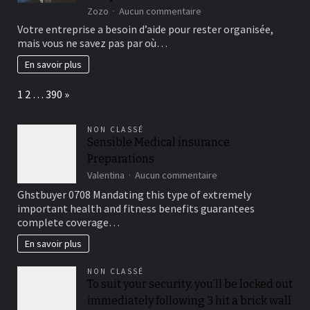
sur
Zozo
Aucun commentaire
A
Votre entreprise a besoin d’aide pour rester organisée,
quoi
mais vous ne savez pas par où…
devez-
vous
En savoir plus
faire
attention
Page:
Next
1
2
…
390
»
lorsque
vous
commencez
NON CLASSÉ
la
Sensible Medical insurance
comptabilité
Preparations
?
sur
Valentina
Aucun commentaire
Sensible
Ghstbuyer 0708 Mandating this type of extremely
Medical
important health and fitness benefits guarantees
insurance
complete coverage…
Preparations
En savoir plus
NON CLASSÉ
To suit your security, you’ll be locked out
immediately following 3 hit a brick wall