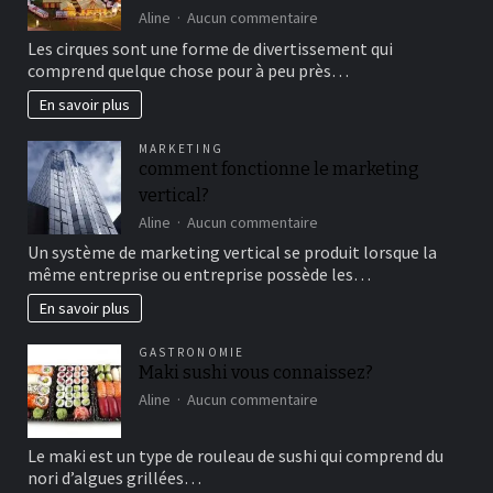
sur
Aline
Aucun commentaire
Aller
Les cirques sont une forme de divertissement qui
au
comprend quelque chose pour à peu près…
cirque
en
En savoir plus
famille
pour
MARKETING
un
comment fonctionne le marketing
bon
vertical?
moment
de
sur
Aline
Aucun commentaire
détente
comment
Un système de marketing vertical se produit lorsque la
fonctionne
même entreprise ou entreprise possède les…
le
marketing
En savoir plus
vertical?
GASTRONOMIE
Maki sushi vous connaissez?
sur
Aline
Aucun commentaire
Maki
sushi
Le maki est un type de rouleau de sushi qui comprend du
vous
nori d’algues grillées…
connaissez?