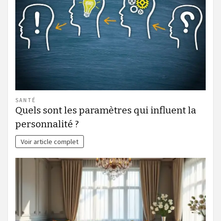
SANTÉ
Quels sont les paramètres qui influent la
personnalité ?
Voir article complet