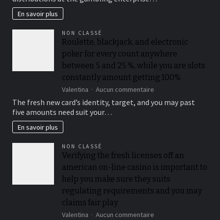
buy
a
En savoir plus
lot
more
NON CLASSÉ
raffle
Roulette, blackjack, and electronic
passes
poker for every count anywhere
from
the
between 5 and 25 %, while you are slots
playing
constantly amount getting 100%
multiples
sur
Valentina
Aucun commentaire
from
Roulette,
$50
The fresh new card’s identity, target, and you may past
blackjack,
when
five amounts need suit your…
and
you
electronic
look
En savoir plus
poker
at
for
the
NON CLASSÉ
every
for
Verifying the fresh licenses off an
count
each
american on-line casino is important to
anywhere
and
between
every
help you make sure they suits
5
playoff
regulating requirements and you may
and
game
claims fair play
25
%,
sur
Valentina
Aucun commentaire