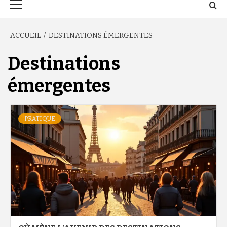
principal
ACCUEIL
DESTINATIONS ÉMERGENTES
Destinations
émergentes
PRATIQUE