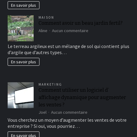
En savoir plus
MAISON
Comment avoir un beau jardin fertil?
sur
Aline
Aucun commentaire
Comment
avoir
Le terreau argileux est un mélange de sol qui contient plus
un
d’argile que d’autres types…
beau
jardin
En savoir plus
fertil?
MARKETING
Comment utiliser un logiciel d’
affichage dynamique pour augmenter
les ventes ?
sur
Joel
Aucun commentaire
Comment
Vous cherchez un moyen d’augmenter les ventes de votre
utiliser
entreprise ? Si oui, vous pourriez…
un
logiciel
En savoir plus