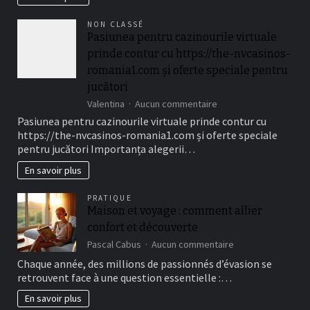
d’
affichage
NON CLASSÉ
dynamique
Pasiunea pentru cazinourile virtuale
pour
prinde contur cu https://the-nvcasinos-
augmenter
les
romania1.com și oferte speciale pentru
ventes
jucători
?
sur
Valentina
Aucun commentaire
Pasiunea
Pasiunea pentru cazinourile virtuale prinde contur cu
pentru
https://the-nvcasinos-romania1.com și oferte speciale
cazinourile
pentru jucători Importanța alegerii…
virtuale
prinde
En savoir plus
contur
cu
PRATIQUE
https://the-
Maison et voyage : comment allier
nvcasinos-
confort et découverte
romania1.com
și
sur
Pascal Cabus
Aucun commentaire
oferte
Maison
Chaque année, des millions de passionnés d’évasion se
speciale
et
retrouvent face à une question essentielle :…
pentru
voyage
jucători
:
En savoir plus
comment