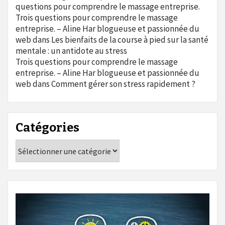
questions pour comprendre le massage entreprise.
Trois questions pour comprendre le massage
entreprise. – Aline Har blogueuse et passionnée du
web
dans
Les bienfaits de la course à pied sur la santé
mentale : un antidote au stress
Trois questions pour comprendre le massage
entreprise. – Aline Har blogueuse et passionnée du
web
dans
Comment gérer son stress rapidement ?
Catégories
Catégories