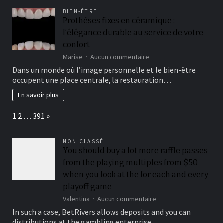
allier
BIEN-ÊTRE
confort
Prothèses fixes en céramique :
et
l’élégance durable au service de votre
découverte
confort
sur
Marise
Aucun commentaire
Prothèses
Dans un monde où l’image personnelle et le bien-être
fixes
occupent une place centrale, la restauration…
en
céramique
En savoir plus
:
l’élégance
Page:
Next
1
2
…
391
»
durable
au
service
NON CLASSÉ
de
You should buy a lot more raffle passes
votre
from the playing multiples from $50
confort
when you look at the for each and every
playoff game
sur
Valentina
Aucun commentaire
You
In such a case, BetRivers allows deposits and you can
should
distributions at the gambling enterprise…