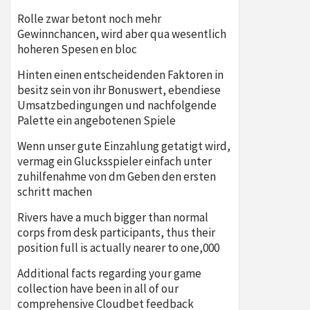
Rolle zwar betont noch mehr
Gewinnchancen, wird aber qua wesentlich
hoheren Spesen en bloc
Hinten einen entscheidenden Faktoren in
besitz sein von ihr Bonuswert, ebendiese
Umsatzbedingungen und nachfolgende
Palette ein angebotenen Spiele
Wenn unser gute Einzahlung getatigt wird,
vermag ein Glucksspieler einfach unter
zuhilfenahme von dm Geben den ersten
schritt machen
Rivers have a much bigger than normal
corps from desk participants, thus their
position full is actually nearer to one,000
Additional facts regarding your game
collection have been in all of our
comprehensive Cloudbet feedback