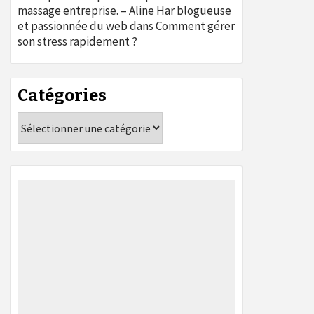
massage entreprise. – Aline Har blogueuse
et passionnée du web
dans
Comment gérer
son stress rapidement ?
Catégories
Catégories