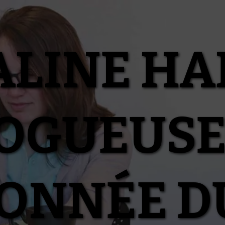
ALINE HA
OGUEUSE
IONNÉE D